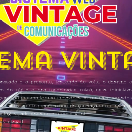
tema Vint
assado e o presente, trazendo de volta o charme e 
o do rádio e nas tecnologias retrô, essa iniciat
ica e ao mesmo tempo inovadora para os apaixonados 
 de equipamentos icônicos ou da recriação de uma at
lógica, adaptada ao mundo digital.
a Vintage!