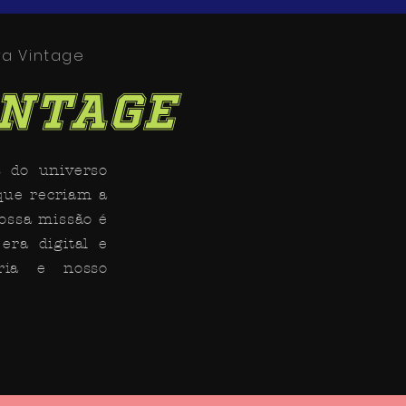
ra Vintage
intage
s do universo
que recriam a
ossa missão é
era digital e
ria e nosso