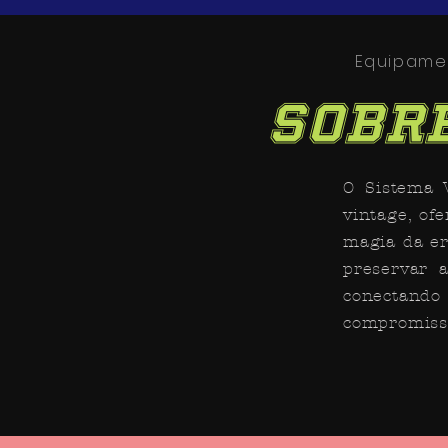
Equipamen
Sobre
O Sistema V
vintage, of
magia da er
preservar a
conectand
compromisso