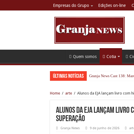
Empresas do Grupo
Edições on-line
C
Quem somos
Cotia
Ci
Últimas notícias
Granja News Cast 138: Marc
Estúdio 21 Podcast: A Nova
Home
/
arte
/
Alunos da EJA lançam livro com h
Sala do vereador Alexandr
Greve na CPTM: sindicato d
Alunos da EJA lançam livro c
Copa Bandoleros de Kart ini
superação
Lorenzetti renova patrocín
Granja News
9 de junho de 2026
art
Cronograma semanal de obr