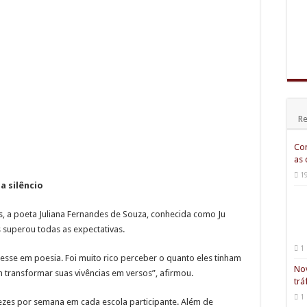
Re
Com
as 
1
a silêncio
as, a poeta Juliana Fernandes de Souza, conhecida como Ju
 superou todas as expectativas.
1 
resse em poesia. Foi muito rico perceber o quanto eles tinham
Nov
transformar suas vivências em versos”, afirmou.
trá
1
ezes por semana em cada escola participante. Além de