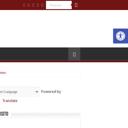
Open
ismo
Powered by
ico
Translate
sito
 feminino