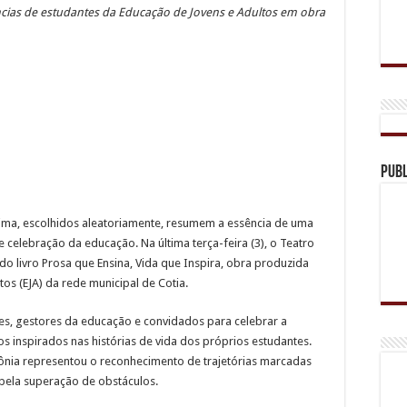
ncias de estudantes da Educação de Jovens e Adultos em obra
ado após perseguição e auxilia no resgate de motorista vítima de roubo
nidade do Sebrae Aqui especializada em inovação
ra de Municipal de Jandira retornam em Agosto
 acolhimento e orientação às futuras mamães em Carapicuíba
move informação e acolhimento na USF Ariston
Publ
 Lima, escolhidos aleatoriamente, resumem a essência de uma
celebração da educação. Na última terça-feira (3), o Teatro
o livro Prosa que Ensina, Vida que Inspira, obra produzida
os (EJA) da rede municipal de Cotia.
res, gestores da educação e convidados para celebrar a
s inspirados nas histórias de vida dos próprios estudantes.
mônia representou o reconhecimento de trajetórias marcadas
 pela superação de obstáculos.