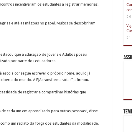
ncontros incentivaram os estudantes a registrar memórias,
Com
com
6
alegrias e até as mágoas no papel. Muitos se descobriram
Vej
Car
1
destacou que a Educação de Jovens e Adultos possui
Assi
anizado por parte dos educadores.
 escola consegue escrever o próprio nome, aquilo já
oberta do mundo. A EJA transforma vidas”, afirmou.
cessidade de registrar e compartilhar histórias que
ias de cada um em aprendizado para outras pessoas”, disse.
Tem
ro como um retrato da força dos estudantes da modalidade.