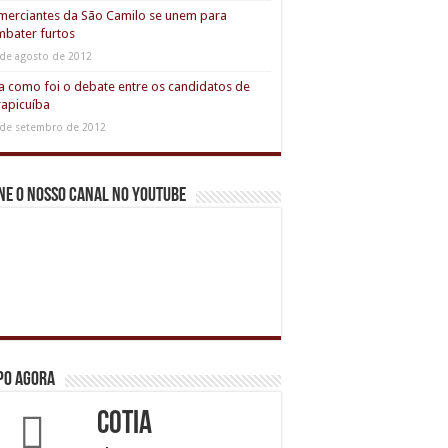
erciantes da São Camilo se unem para
bater furtos
 de agosto de 2012
a como foi o debate entre os candidatos de
apicuíba
 de setembro de 2012
ne o nosso canal no youtube
po agora
Cotia