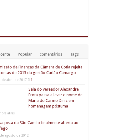
cente
Popular
comentários
Tags
issão de Finanças da Câmara de Cotia rejeita
contas de 2013 da gestão Carlão Camargo
9 de abril de 2017
1
Sala do vereador Alexandre
Frota passa a levar o nome de
Maria do Carmo Diniz em
homenagem póstuma
hora atrás
a pista da São Camilo finalmente aberta ao
fego
 de agosto de 2012