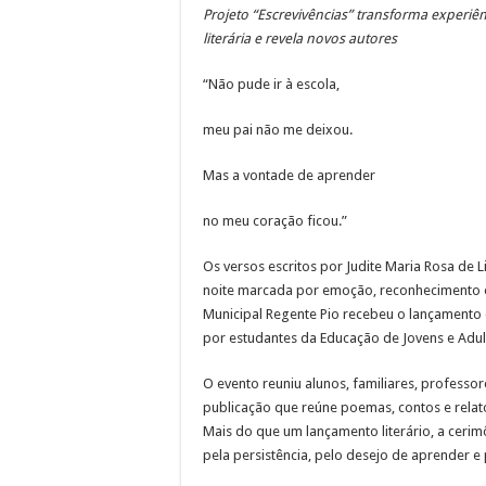
Projeto “Escrevivências” transforma experiê
GCM recupera caminhão roub
literária e revela novos autores
Osasco recebe a primeira u
“Não pude ir à escola,
Sessões Ordinárias da Câma
meu pai não me deixou.
Grupo de Gestantes reforça
Planejamento Familiar pro
Mas a vontade de aprender
no meu coração ficou.”
Os versos escritos por Judite Maria Rosa de
noite marcada por emoção, reconhecimento e 
Municipal Regente Pio recebeu o lançamento d
por estudantes da Educação de Jovens e Adult
O evento reuniu alunos, familiares, professo
publicação que reúne poemas, contos e relato
Mais do que um lançamento literário, a ceri
pela persistência, pelo desejo de aprender e