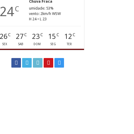
Chuva Fraca
24
C
umidade: 53%
vento: 2km/h WSW
H 24 • L 23
26
27
23
15
12
C
C
C
C
C
SEX
SAB
DOM
SEG
TER