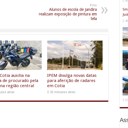
4
Próx
Alunos de escola de Jandira
Sma
realizam exposição de pintura em
Jus
tela
4
Cotia auxilia na
IPEM divulga novas datas
a de procurado pela
para aferição de radares
 na região central
em Cotia
utos atrás
52 minutos atrás
5
Ass