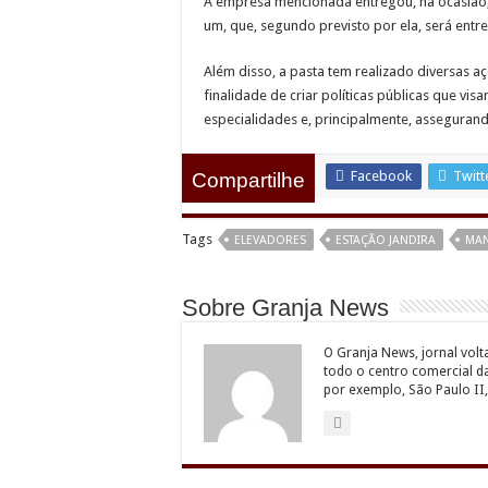
A empresa mencionada entregou, na ocasião, 
um, que, segundo previsto por ela, será ent
Além disso, a pasta tem realizado diversas a
finalidade de criar políticas públicas que vis
especialidades e, principalmente, assegurand
Facebook
Twitt
Compartilhe
Tags
ELEVADORES
ESTAÇÃO JANDIRA
MA
Sobre Granja News
O Granja News, jornal volt
todo o centro comercial d
por exemplo, São Paulo II,