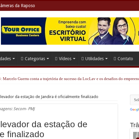
âmeras da Raposo
idades
Categorias
Vídeos
Utilidades
Contato
: Marcelo Guerra conta a trajetória de sucesso da LocLav e os desafios do empree
evador da estação de Jandira é oficialmente finalizado
agens: Secom- PMJ
levador da estação de
Trâ
e finalizado