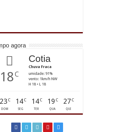
mpo agora
Cotia
Chuva Fraca
18
C
umidade: 91%
vento: 1km/h NW
H 18 • L 18
23
14
14
19
27
C
C
C
C
C
DOM
SEG
TER
QUA
QUI