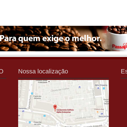
O
Nossa localização
E