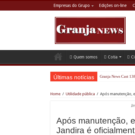
Empresas do Grupo
Edições on-line
C
Quem somos
Cotia
C
Últimas notícias
Granja News Cast 138
Home
/
Utilidade pública
/
Após manutenção, el
Im
Após manutenção, e
Jandira é oficialment