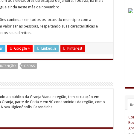
um dos elevadores da estação de Jandira. Todavia, há mais
regue ainda neste mês de novembro.
ções contínuas em todos os locais do município com a
am valorizar as pessoas, respeitando suas características e
o os seus direitos.
er
Google +
LinkedIn
Pinterest
NUTENÇÃO
OBRAS
ado ao público da Granja Viana e região, tem circulação em
a Granja, parte de Cotia e em 90 condomínios da região, como
Re
 Nova Higienópolis, Fazendinha.
Com
Rod
gra