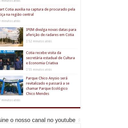
5 minutos atrás
rt Cotia auxilia na captura de procurado pela
tiça na região central
9 minutos atrás
IPEM divulga novas datas para
aferição de radares em Cotia
52 minutos atrás
Cotia recebe visita da
secretária estadual de Cultura
e Economia Criativa
55 minutos atrás
Parque Chico Anysio será
revitalizado e passará a se
chamar Parque Ecológico
Chico Mendes
7 minutos atrás
ine o nosso canal no youtube