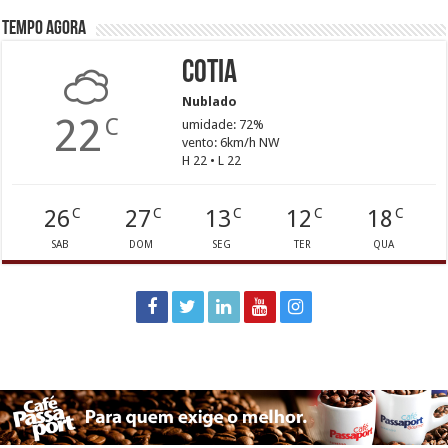
Tempo agora
Cotia
Nublado
22
C
umidade: 72%
vento: 6km/h NW
H 22 • L 22
26
27
13
12
18
C
C
C
C
C
SAB
DOM
SEG
TER
QUA