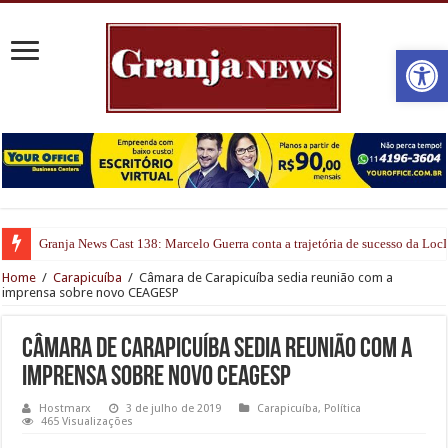
Open
Granja News Cast 138: Marcelo Guerra conta a trajetória de sucesso da Lo
Home
/
Carapicuíba
/
Câmara de Carapicuíba sedia reunião com a
imprensa sobre novo CEAGESP
Câmara de Carapicuíba sedia reunião com a
imprensa sobre novo CEAGESP
Hostmarx
3 de julho de 2019
Carapicuíba
,
Política
465 Visualizações