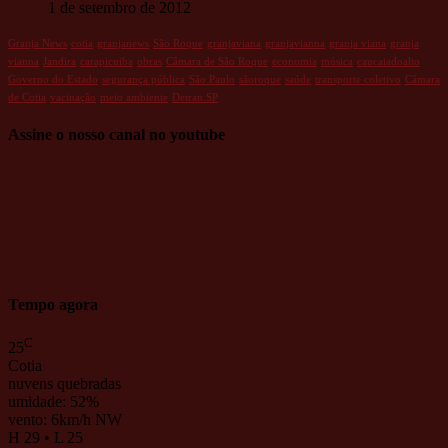
1 de setembro de 2012
Granja News
cotia
granjanews
São Roque
granjaviana
granjavianna
granja viana
granja
vianna
Jandira
carapicuiba
obras
Câmara de São Roque
economia
música
caucaiadoalto
Governo do Estado
segurança pública
São Paulo
sãoroque
saúde
transporte coletivo
Câmara
de Cotia
vacinação
meio ambiente
Detran.SP
Assine o nosso canal no youtube
Tempo agora
C
25
Cotia
nuvens quebradas
umidade: 52%
vento: 6km/h NW
H 29 • L 25