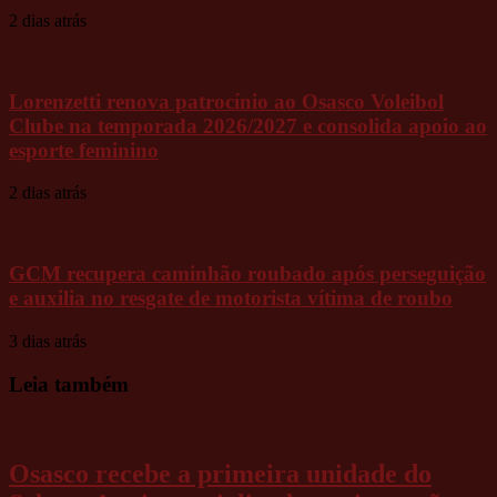
2 dias atrás
Lorenzetti renova patrocínio ao Osasco Voleibol
Clube na temporada 2026/2027 e consolida apoio ao
esporte feminino
2 dias atrás
GCM recupera caminhão roubado após perseguição
e auxilia no resgate de motorista vítima de roubo
3 dias atrás
Leia também
Osasco recebe a primeira unidade do