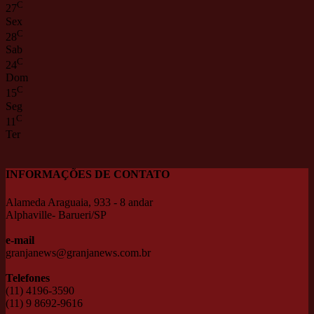
C
27
Sex
C
28
Sab
C
24
Dom
C
15
Seg
C
11
Ter
INFORMAÇÕES DE CONTATO
Alameda Araguaia, 933 - 8 andar
Alphaville- Barueri/SP
e-mail
granjanews@granjanews.com.br
Telefones
(11) 4196-3590
(11) 9 8692-9616