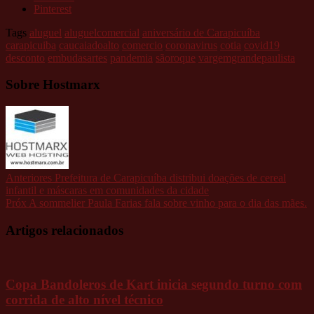
Pinterest
Tags
aluguel
aluguelcomercial
aniversário de Carapicuíba
carapicuiba
caucaiadoalto
comercio
coronavirus
cotia
covid19
desconto
embudasartes
pandemia
sãoroque
vargemgrandepaulista
Sobre Hostmarx
Anteriores
Prefeitura de Carapicuíba distribui doações de cereal
infantil e máscaras em comunidades da cidade
Próx
A sommelier Paula Farias fala sobre vinho para o dia das mães.
Artigos relacionados
Copa Bandoleros de Kart inicia segundo turno com
corrida de alto nível técnico