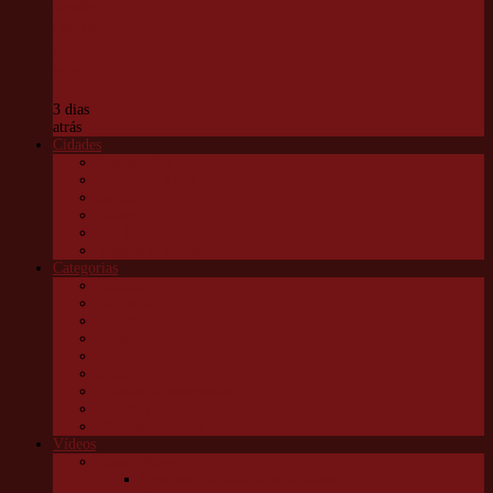
Sessões
Ordinárias
na terça-
feira
3 dias
atrás
Cidades
Carapicuíba
Embu das Artes
Jandira
Osasco
São Roque
Vargem G Paulista
Categorias
Cultura
Educação
Esportes e lazer
Infantil
Política
Saúde
Trânsito e transportes
Turismo
Utilidade pública
Vídeos
Granja News
Concerto de natal Granja Viana