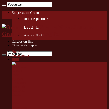
Empresas do Grupo
Jornal Alphatimes
Granja News O Jornal da
Data Alpha
Granja Viana e Região
Always Florida
Edições on-line
Câmeras da Raposo
Home
Quem somos
Cotia
Copa
Bandoleros