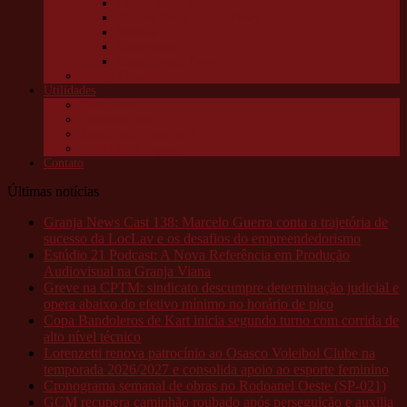
Granja Viana pelo alto
10 anos Jornal Granja News
Notícias
Entrevistas
Festas Granja News
Granja Channel
Utilidades
Links úteis
Telefones úteis
Aonde está o meu pet?
Câmeras da Raposo
Contato
Últimas notícias
Granja News Cast 138: Marcelo Guerra conta a trajetória de
sucesso da LocLav e os desafios do empreendedorismo
Estúdio 21 Podcast: A Nova Referência em Produção
Audiovisual na Granja Viana
Greve na CPTM: sindicato descumpre determinação judicial e
opera abaixo do efetivo mínimo no horário de pico
Copa Bandoleros de Kart inicia segundo turno com corrida de
alto nível técnico
Lorenzetti renova patrocínio ao Osasco Voleibol Clube na
temporada 2026/2027 e consolida apoio ao esporte feminino
Cronograma semanal de obras no Rodoanel Oeste (SP-021)
GCM recupera caminhão roubado após perseguição e auxilia