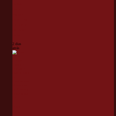
de Kart
inicia
segundo
turno com
corrida de
alto nível
técnico
2 dias
atrás
Duelo
entre