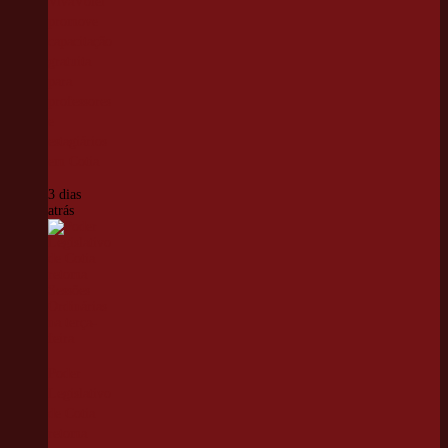
VivaVôlei
promove
capacitação
gratuita
para
professores
e
estagiários
em Cotia
3 dias
atrás
Poder
Legislativo
de Cotia
retoma