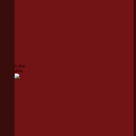
Grêmio
Faísca e
Folhas FC
marca
início do
Campeonato
Municipal
de Futebol
nesta sexta
(31)
3 dias
atrás
Projeto