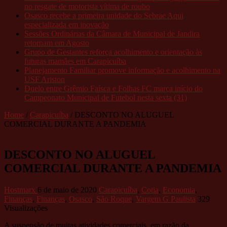
no resgate de motorista vítima de roubo
Osasco recebe a primeira unidade do Sebrae Aqui
especializada em inovação
Sessões Ordinárias da Câmara de Municipal de Jandira
retornam em Agosto
Grupo de Gestantes reforça acolhimento e orientação às
futuras mamães em Carapicuíba
Planejamento Familiar promove informação e acolhimento na
USF Ariston
Duelo entre Grêmio Faísca e Folhas FC marca início do
Campeonato Municipal de Futebol nesta sexta (31)
Home
/
Carapicuíba
/
DESCONTO NO ALUGUEL
COMERCIAL DURANTE A PANDEMIA
DESCONTO NO ALUGUEL
COMERCIAL DURANTE A PANDEMIA
Hostmarx
6 de maio de 2020
Carapicuíba
,
Cotia
,
Economia
,
Finanças
,
Finanças
,
Osasco
,
São Roque
,
Vargem G Paulista
329
Visualizações
A suspensão de muitas atividades comerciais, em razão da