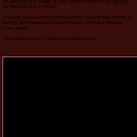
em participar, nos contate. E claro, deixe marcado na sua agenda,
dia 29/02/2024 ás 21:00 hrs.
O Granja News Cast conta com patrocínio da Gold Star Patentes &
Marcas, dos Restaurantes Gauchitos Grill , D Stella e apoio da
Grave vídeos
Toda quinta feira as 21:00hrs um programa novo.