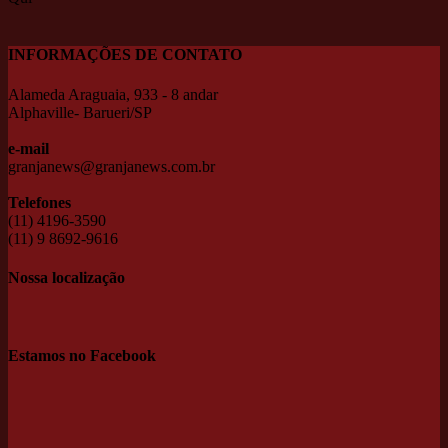
INFORMAÇÕES DE CONTATO
Alameda Araguaia, 933 - 8 andar
Alphaville- Barueri/SP
e-mail
granjanews@granjanews.com.br
Telefones
(11) 4196-3590
(11) 9 8692-9616
Nossa localização
Estamos no Facebook