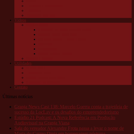
Saúde
Trânsito e transportes
Turismo
Utilidade pública
Vídeos
Granja News
Concerto de natal Granja Viana
Granja Viana pelo alto
10 anos Jornal Granja News
Notícias
Entrevistas
Festas Granja News
Granja Channel
Utilidades
Links úteis
Telefones úteis
Aonde está o meu pet?
Câmeras da Raposo
Contato
Últimas notícias
Granja News Cast 138: Marcelo Guerra conta a trajetória de
sucesso da LocLav e os desafios do empreendedorismo
Estúdio 21 Podcast: A Nova Referência em Produção
Audiovisual na Granja Viana
Sala do vereador Alexandre Frota passa a levar o nome de
Maria do Carmo Diniz em homenagem póstuma