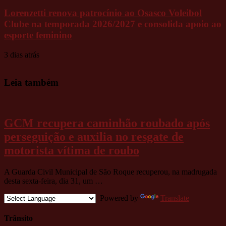
Lorenzetti renova patrocínio ao Osasco Voleibol
Clube na temporada 2026/2027 e consolida apoio ao
esporte feminino
3 dias atrás
Leia também
GCM recupera caminhão roubado após
perseguição e auxilia no resgate de
motorista vítima de roubo
A Guarda Civil Municipal de São Roque recuperou, na madrugada
desta sexta-feira, dia 31, um …
Powered by
Translate
Trânsito