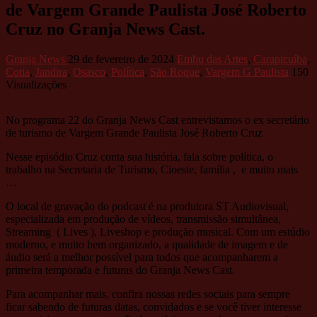
de Vargem Grande Paulista José Roberto
Cruz no Granja News Cast.
Granja News
29 de fevereiro de 2024
Embu das Artes
,
Carapicuíba
,
Cotia
,
Jandira
,
Osasco
,
Política
,
São Roque
,
Vargem G Paulista
150
Visualizações
No programa 22 do Granja News Cast entrevistamos o ex secretário
de turismo de Vargem Grande Paulista José Roberto Cruz
Nesse episódio Cruz conta sua história, fala sobre política, o
trabalho na Secretaria de Turismo, Cioeste, família , e muito mais
…
O local de gravação do podcast é na produtora ST Audiovisual,
especializada em produção de vídeos, transmissão simultânea,
Streaming ( Lives ), Liveshop e produção musical. Com um estúdio
moderno, e muito bem organizado, a qualidade de imagem e de
áudio será a melhor possível para todos que acompanharem a
primeira temporada e futuras do Granja News Cast.
Para acompanhar mais, confira nossas redes sociais para sempre
ficar sabendo de futuras datas, convidados e se você tiver interesse