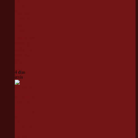
entre
Grêmio
Faísca e
Folhas FC
marca
início do
Campeonato
Municipal
de Futebol
nesta sexta
(31)
4 dias
atrás
Projeto