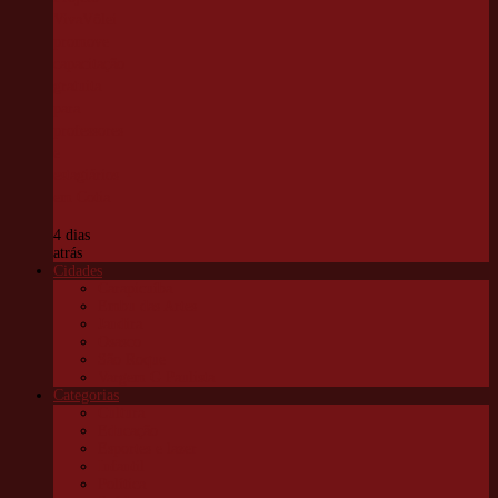
VivaVôlei
promove
capacitação
gratuita
para
professores
e
estagiários
em Cotia
4 dias
atrás
Cidades
Carapicuíba
Embu das Artes
Jandira
Osasco
São Roque
Vargem G Paulista
Categorias
Cultura
Educação
Esportes e lazer
Infantil
Política