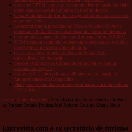
Greve na CPTM: sindicato descumpre determinação judicial e
opera abaixo do efetivo mínimo no horário de pico
Copa Bandoleros de Kart inicia segundo turno com corrida de
alto nível técnico
Lorenzetti renova patrocínio ao Osasco Voleibol Clube na
temporada 2026/2027 e consolida apoio ao esporte feminino
Cronograma semanal de obras no Rodoanel Oeste (SP-021)
GCM recupera caminhão roubado após perseguição e auxilia
no resgate de motorista vítima de roubo
Osasco recebe a primeira unidade do Sebrae Aqui
especializada em inovação
Sessões Ordinárias da Câmara de Municipal de Jandira
retornam em Agosto
Grupo de Gestantes reforça acolhimento e orientação às
futuras mamães em Carapicuíba
Planejamento Familiar promove informação e acolhimento na
USF Ariston
Home
/
Embu das Artes
/
Entrevista com o ex secretário de turismo
de Vargem Grande Paulista José Roberto Cruz no Granja News
Cast.
Entrevista com o ex secretário de turismo