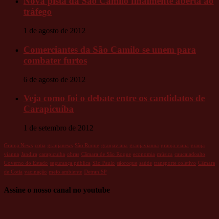
Nova pista da São Camilo finalmente aberta ao
tráfego
1 de agosto de 2012
Comerciantes da São Camilo se unem para
combater furtos
6 de agosto de 2012
Veja como foi o debate entre os candidatos de
Carapicuíba
1 de setembro de 2012
Granja News
cotia
granjanews
São Roque
granjaviana
granjavianna
granja viana
granja
vianna
Jandira
carapicuiba
obras
Câmara de São Roque
economia
música
caucaiadoalto
Governo do Estado
segurança pública
São Paulo
sãoroque
saúde
transporte coletivo
Câmara
de Cotia
vacinação
meio ambiente
Detran.SP
Assine o nosso canal no youtube