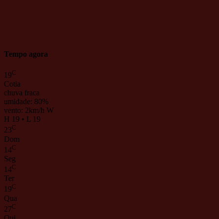
Tempo agora
C
19
Cotia
chuva fraca
umidade: 80%
vento: 2km/h W
H 19 • L 19
C
23
Dom
C
14
Seg
C
14
Ter
C
19
Qua
C
27
Qui