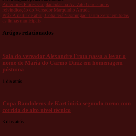
Anteriores
Flores são plantadas na Av. Zito Garcia após
reivindicação do Vereador Marquinho Arruda
Próx
A partir de abril, Cotia terá ‘Domingão Tarifa Zero’ em todas
as linhas municipais
Artigos relacionados
Sala do vereador Alexandre Frota passa a levar o
nome de Maria do Carmo Diniz em homenagem
póstuma
1 dia atrás
Copa Bandoleros de Kart inicia segundo turno com
corrida de alto nível técnico
3 dias atrás