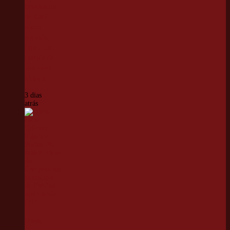
Bandoleros
de Kart
inicia
segundo
turno com
corrida de
alto nível
técnico
3 dias
atrás
Duelo