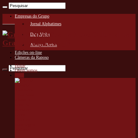
Empresas do Grupo
Jornal Alphatimes
Granja News O Jornal da
Data Alpha
Granja Viana e Região
Always Florida
Edições on-line
Câmeras da Raposo
Home
Quem somos
Cotia