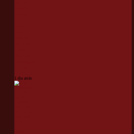
Sala do
vereador
Alexandre
Frota
passa a
levar o
nome de
Maria do
Carmo
Diniz em
homenagem
póstuma
1 dia atrás
Copa