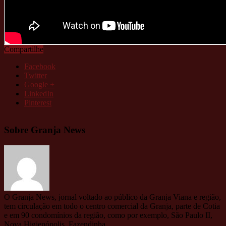
Compartilhe
Facebook
Twitter
Google +
LinkedIn
Pinterest
Sobre Granja News
O Granja News, jornal voltado ao público da Granja Viana e região,
tem circulação em todo o centro comercial da Granja, parte de Cotia
e em 90 condomínios da região, como por exemplo, São Paulo II,
Nova Higienópolis, Fazendinha.