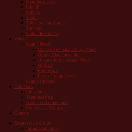
Esportes e lazer
Infantil
Política
Saúde
Trânsito e transportes
Turismo
Utilidade pública
Vídeos
Granja News
Concerto de natal Granja Viana
Granja Viana pelo alto
10 anos Jornal Granja News
Notícias
Entrevistas
Festas Granja News
Granja Channel
Utilidades
Links úteis
Telefones úteis
Aonde está o meu pet?
Câmeras da Raposo
Contato
Empresas do Grupo
Jornal Alphatimes