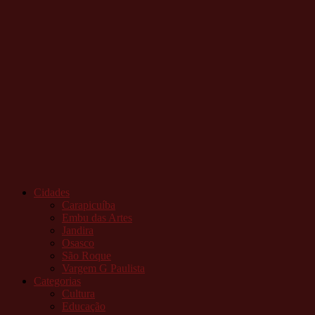
Cidades
Carapicuíba
Embu das Artes
Jandira
Osasco
São Roque
Vargem G Paulista
Categorias
Cultura
Educação