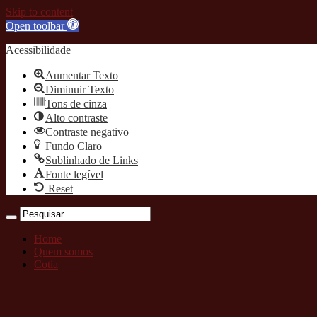
Skip to content
Open toolbar
Acessibilidade
Aumentar Texto
Diminuir Texto
Tons de cinza
Alto contraste
Contraste negativo
Fundo Claro
Sublinhado de Links
Fonte legível
Reset
Home
Quem somos
Cotia