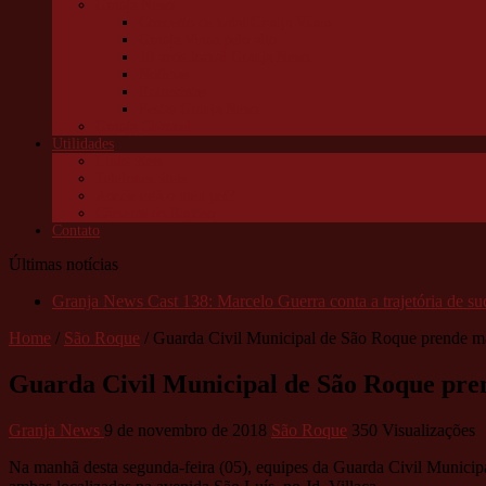
Granja News
Concerto de natal Granja Viana
Granja Viana pelo alto
10 anos Jornal Granja News
Notícias
Entrevistas
Festas Granja News
Granja Channel
Utilidades
Links úteis
Telefones úteis
Aonde está o meu pet?
Câmeras da Raposo
Contato
Últimas notícias
Granja News Cast 138: Marcelo Guerra conta a trajetória de s
Home
/
São Roque
/
Guarda Civil Municipal de São Roque prende mais
Guarda Civil Municipal de São Roque prend
Granja News
9 de novembro de 2018
São Roque
350 Visualizações
Na manhã desta segunda-feira (05), equipes da Guarda Civil Municip