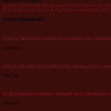
Higienópolis, Fazendinha.
Anteriores
Abertas matrículas de cursos de idiomas gratuitos para alun
Próx
Confira as vagas do PAT de São Roque – Semana de 05 a 09/11
Artigos relacionados
Câmara Municipal realiza Sessão Solene em comemo
8 horas atrás
Sala do vereador Alexandre Frota passa a levar o
2 dias atrás
GCM recupera caminhão roubado após perseguição e a
5 dias atrás