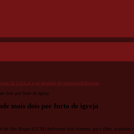
ucesso da LocLav e os desafios do empreendedorismo
 dois por furto de igreja
e mais dois por furto de igreja
al de São Roque (GCM) detiveram dois homens, pai e filho, acusados d