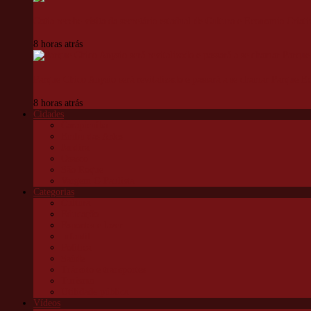
Cotia recebe visita da secretária estadual de Cultura e Economia Criati
8 horas atrás
Parque Chico Anysio será revitalizado e passará a se chamar Parque 
8 horas atrás
Cidades
Carapicuíba
Embu das Artes
Jandira
Osasco
São Roque
Vargem G Paulista
Categorias
Cultura
Educação
Esportes e lazer
Infantil
Política
Saúde
Trânsito e transportes
Turismo
Utilidade pública
Vídeos