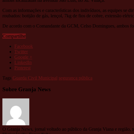
ambas localizadas na avenida São Luís, no Jd. Villaça.
Com as informações e características dos indivíduos, as equipes se di
roubados: botijão de gás, lençol, 7kg de fios de cobre, extensão elétrica
De acordo com o Comandante da GCM, Celso Domingues, ambos foram co
Compartilhe
Facebook
Twitter
Google +
LinkedIn
Pinterest
Tags
Guarda Civil Municipal
segurança pública
Sobre Granja News
O Granja News, jornal voltado ao público da Granja Viana e região, 