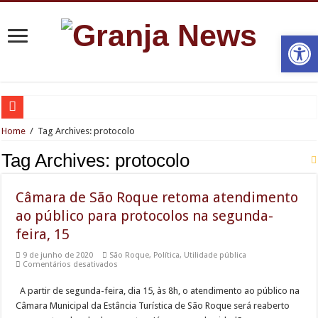
Open
Granja News Cast 138: Marcelo Guerra conta a trajetória de sucesso da LocLav 
Home
/
Tag Archives: protocolo
Estúdio 21 Podcast: A Nova Referência em Produção Audiovisual na Granja Vian
Tag Archives:
protocolo
Greve na CPTM: sindicato descumpre determinação judicial e opera abaixo do ef
Câmara de São Roque retoma atendimento
Copa Bandoleros de Kart inicia segundo turno com corrida de alto nível técnico
ao público para protocolos na segunda-
Lorenzetti renova patrocínio ao Osasco Voleibol Clube na temporada 2026/2027 
feira, 15
Cronograma semanal de obras no Rodoanel Oeste (SP-021)
9 de junho de 2020
São Roque
,
Política
,
Utilidade pública
em
Comentários desativados
GCM recupera caminhão roubado após perseguição e auxilia no resgate de motor
Câmara
de
Osasco recebe a primeira unidade do Sebrae Aqui especializada em inovação
A partir de segunda-feira, dia 15, às 8h, o atendimento ao público na
São
Roque
Câmara Municipal da Estância Turística de São Roque será reaberto
retoma
Sessões Ordinárias da Câmara de Municipal de Jandira retornam em Agosto