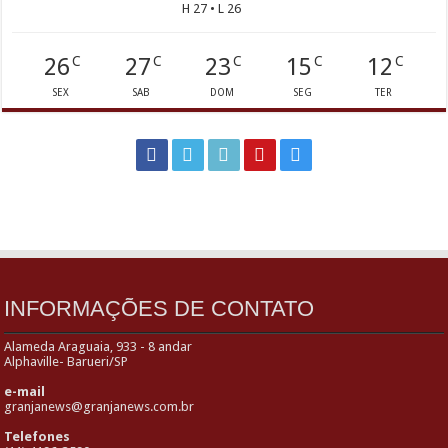
H 27 • L 26
26
27
23
15
12
C
C
C
C
C
SEX
SAB
DOM
SEG
TER
INFORMAÇÕES DE CONTATO
Alameda Araguaia, 933 - 8 andar
Alphaville- Barueri/SP
e-mail
granjanews@granjanews.com.br
Telefones