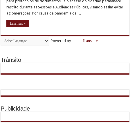
atendimento
para protocolos de documentos. Já o acesso do cidadão permanece
ao
Grupo de Gestantes reforça acolhimento e orientação às futuras mamães em Cara
restrito durante as Sessões e Audiências Públicas, visando assim evitar
público
para
aglomerações. Por causa da pandemia da …
Planejamento Familiar promove informação e acolhimento na USF Ariston
protocolos
na
segunda-
Leia mais »
Duelo entre Grêmio Faísca e Folhas FC marca início do Campeonato Municipal de
feira,
15
Powered by
Translate
Trânsito
Publicidade