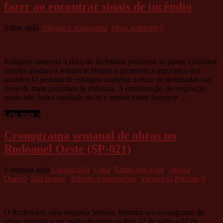
fazer ao encontrar sinais de incêndio
5 dias atrás
Trânsito e transportes
,
Meio ambiente
0
Estiagem aumenta o risco de incêndios próximos às pistas; cuidados
simples ajudam a reduzir acidentes e preservar a segurança dos
usuários O período de estiagem aumenta o risco de queimadas nas
áreas de mata próximas às rodovias. A combinação de vegetação
ressecada, baixa umidade do ar e ventos fortes favorece …
Leia mais »
Cronograma semanal de obras no
Rodoanel Oeste (SP-021)
1 semana atrás
Carapicuíba
,
Cotia
,
Embu das Artes
,
Jandira
,
Osasco
,
São Roque
,
Trânsito e transportes
,
Vargem G Paulista
0
O RodoAnel, uma empresa Motiva, informa seu cronograma de
obras semanal a ser realizado entre os dias 27 de julho a 02 de