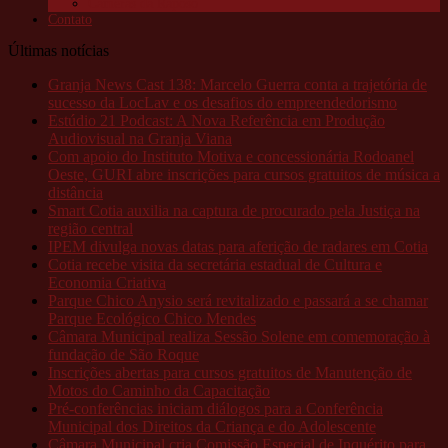
Câmeras da Raposo
Contato
Últimas notícias
Granja News Cast 138: Marcelo Guerra conta a trajetória de
sucesso da LocLav e os desafios do empreendedorismo
Estúdio 21 Podcast: A Nova Referência em Produção
Audiovisual na Granja Viana
Com apoio do Instituto Motiva e concessionária Rodoanel
Oeste, GURI abre inscrições para cursos gratuitos de música a
distância
Smart Cotia auxilia na captura de procurado pela Justiça na
região central
IPEM divulga novas datas para aferição de radares em Cotia
Cotia recebe visita da secretária estadual de Cultura e
Economia Criativa
Parque Chico Anysio será revitalizado e passará a se chamar
Parque Ecológico Chico Mendes
Câmara Municipal realiza Sessão Solene em comemoração à
fundação de São Roque
Inscrições abertas para cursos gratuitos de Manutenção de
Motos do Caminho da Capacitação
Pré-conferências iniciam diálogos para a Conferência
Municipal dos Direitos da Criança e do Adolescente
Câmara Municipal cria Comissão Especial de Inquérito para