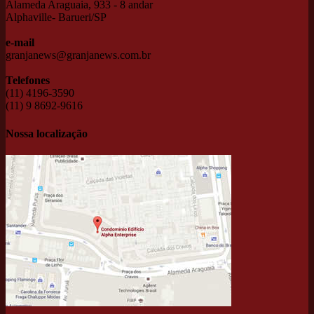
Alameda Araguaia, 933 - 8 andar
Alphaville- Barueri/SP
e-mail
granjanews@granjanews.com.br
Telefones
(11) 4196-3590
(11) 9 8692-9616
Nossa localização