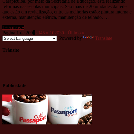
Carapicuíba, por meio da Secretaria de Educação, está realizando
reformas nas escolas municipais. São mais de 20 unidades da rede
que estão em revitalização, entre as melhorias estão: pintura interna e
externa, manutenção elétrica, manutenção de telhado, …
Leia mais »
Página 1 de 209
1
2
3
4
5
»
10
20
30
...
Último »
Powered by
Translate
Trânsito
Publicidade