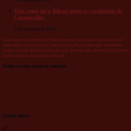
Veja como foi o debate entre os candidatos de
Carapicuíba
1 de setembro de 2012
Granja News
cotia
granjanews
São Roque
granjaviana
granjavianna
granja viana
granja
vianna
Jandira
carapicuiba
obras
Câmara de São Roque
economia
música
caucaiadoalto
Governo do Estado
segurança pública
São Paulo
sãoroque
saúde
transporte coletivo
Câmara
de Cotia
vacinação
meio ambiente
Detran.SP
Assine o nosso canal no youtube
Tempo agora
C
28