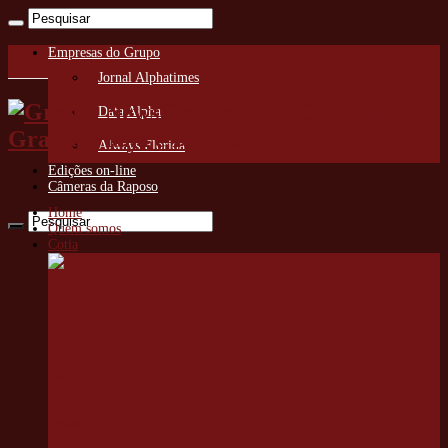
Empresas do Grupo
Jornal Alphatimes
Granja News O Jornal da
Data Alpha
Granja Viana e Região
Always Florida
Edições on-line
Câmeras da Raposo
Home
Quem somos
Cotia
Smart
Cotia