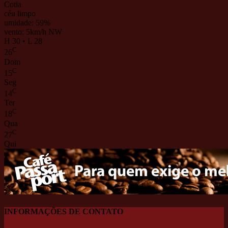
Cotia
céu limpo
umidade: 59%
vento: 5km/h NW
H 30 • L 28
C
26
Dom
C
15
Seg
C
14
Ter
C
18
Qua
C
27
Qui
INFORMAÇÕES DE CONTATO