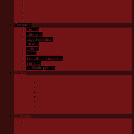
Embu das Artes
Jandira
Osasco
São Roque
Vargem G Paulista
Categorias
Cultura
Educação
Esportes e lazer
Infantil
Política
Saúde
Trânsito e transportes
Turismo
Utilidade pública
Vídeos
Granja News
Concerto de natal Granja Viana
Granja Viana pelo alto
10 anos Jornal Granja News
Notícias
Entrevistas
Festas Granja News
Granja Channel
Utilidades
Links úteis
Telefones úteis
Aonde está o meu pet?