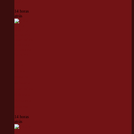
Cotia
14 horas
atrás
Cotia
recebe
visita da
secretária
estadual de
Cultura e
Economia
Criativa
14 horas
atrás