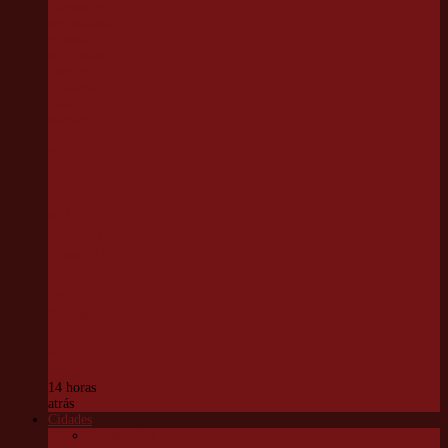
Parque
Chico
Anysio
será
revitalizado
e passará a
se chamar
Parque
Ecológico
Chico
Mendes
14 horas
atrás
Cidades
Carapicuíba