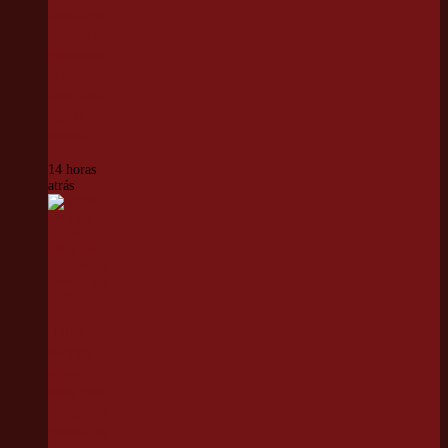
auxilia na
captura de
procurado
pela
Justiça na
região
central
14 horas
atrás
IPEM
divulga
novas
datas para
aferição de
radares em