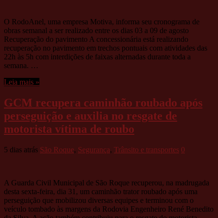
O RodoAnel, uma empresa Motiva, informa seu cronograma de
obras semanal a ser realizado entre os dias 03 a 09 de agosto
Recuperação do pavimento A concessionária está realizando
recuperação no pavimento em trechos pontuais com atividades das
22h às 5h com interdições de faixas alternadas durante toda a
semana. …
Leia mais »
GCM recupera caminhão roubado após
perseguição e auxilia no resgate de
motorista vítima de roubo
5 dias atrás
São Roque
,
Segurança
,
Trânsito e transportes
0
A Guarda Civil Municipal de São Roque recuperou, na madrugada
desta sexta-feira, dia 31, um caminhão trator roubado após uma
perseguição que mobilizou diversas equipes e terminou com o
veículo tombado às margens da Rodovia Engenheiro René Benedito
da Silva. A ação também contribuiu para o resgate do motorista,