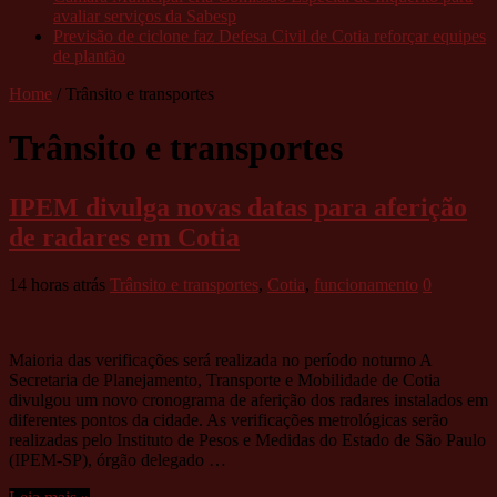
avaliar serviços da Sabesp
Previsão de ciclone faz Defesa Civil de Cotia reforçar equipes
de plantão
Home
/
Trânsito e transportes
Trânsito e transportes
IPEM divulga novas datas para aferição
de radares em Cotia
14 horas atrás
Trânsito e transportes
,
Cotia
,
funcionamento
0
Maioria das verificações será realizada no período noturno A
Secretaria de Planejamento, Transporte e Mobilidade de Cotia
divulgou um novo cronograma de aferição dos radares instalados em
diferentes pontos da cidade. As verificações metrológicas serão
realizadas pelo Instituto de Pesos e Medidas do Estado de São Paulo
(IPEM-SP), órgão delegado …