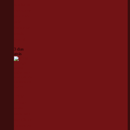
auxilia na
captura de
procurado
pela
Justiça na
região
central
3 dias
atrás
IPEM
divulga
novas
datas para
aferição de
radares em