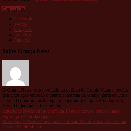
Compartilhe
Facebook
Twitter
Google +
LinkedIn
Pinterest
Sobre Granja News
O Granja News, jornal voltado ao público da Granja Viana e região,
tem circulação em todo o centro comercial da Granja, parte de Cotia
e em 90 condomínios da região, como por exemplo, São Paulo II,
Nova Higienópolis, Fazendinha.
Anteriores
N-Multifibra completa 16 anos como o maior e mais
seguro provedor da região
Próx
Espaço Asas e Universidade de São Paulo fecham parceria na
área de Saúde Mental