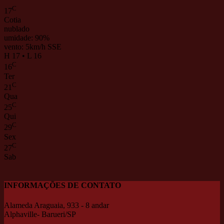
C
17
Cotia
nublado
umidade: 90%
vento: 5km/h SSE
H 17 • L 16
C
16
Ter
C
21
Qua
C
25
Qui
C
29
Sex
C
27
Sab
INFORMAÇÕES DE CONTATO
Alameda Araguaia, 933 - 8 andar
Alphaville- Barueri/SP