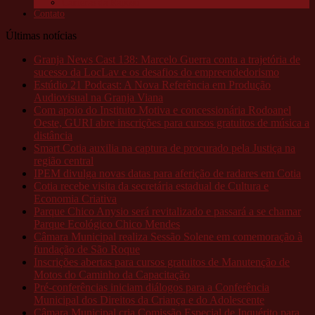
Câmeras da Raposo
Contato
Últimas notícias
Granja News Cast 138: Marcelo Guerra conta a trajetória de
sucesso da LocLav e os desafios do empreendedorismo
Estúdio 21 Podcast: A Nova Referência em Produção
Audiovisual na Granja Viana
Com apoio do Instituto Motiva e concessionária Rodoanel
Oeste, GURI abre inscrições para cursos gratuitos de música a
distância
Smart Cotia auxilia na captura de procurado pela Justiça na
região central
IPEM divulga novas datas para aferição de radares em Cotia
Cotia recebe visita da secretária estadual de Cultura e
Economia Criativa
Parque Chico Anysio será revitalizado e passará a se chamar
Parque Ecológico Chico Mendes
Câmara Municipal realiza Sessão Solene em comemoração à
fundação de São Roque
Inscrições abertas para cursos gratuitos de Manutenção de
Motos do Caminho da Capacitação
Pré-conferências iniciam diálogos para a Conferência
Municipal dos Direitos da Criança e do Adolescente
Câmara Municipal cria Comissão Especial de Inquérito para