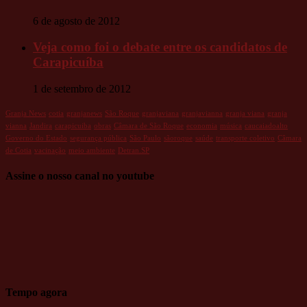
6 de agosto de 2012
Veja como foi o debate entre os candidatos de
Carapicuíba
1 de setembro de 2012
Granja News
cotia
granjanews
São Roque
granjaviana
granjavianna
granja viana
granja
vianna
Jandira
carapicuiba
obras
Câmara de São Roque
economia
música
caucaiadoalto
Governo do Estado
segurança pública
São Paulo
sãoroque
saúde
transporte coletivo
Câmara
de Cotia
vacinação
meio ambiente
Detran.SP
Assine o nosso canal no youtube
Tempo agora