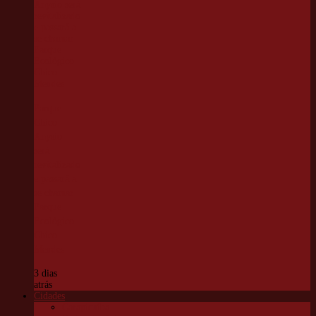
Parque
Chico
Anysio
será
revitalizado
e passará a
se chamar
Parque
Ecológico
Chico
Mendes
3 dias
atrás
Cidades
Carapicuíba