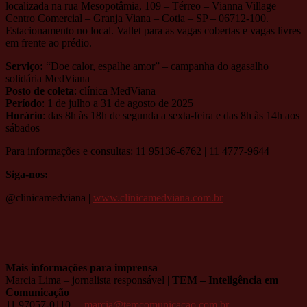
localizada na rua Mesopotâmia, 109 – Térreo – Vianna Village
Centro Comercial – Granja Viana – Cotia – SP – 06712-100.
Estacionamento no local. Vallet para as vagas cobertas e vagas livres
em frente ao prédio.
Serviço:
“Doe calor, espalhe amor” – campanha do agasalho
solidária MedViana
Posto de coleta
: clínica MedViana
Período
: 1 de julho a 31 de agosto de 2025
Horário
: das 8h às 18h de segunda a sexta-feira e das 8h às 14h aos
sábados
Para informações e consultas: 11 95136-6762 | 11 4777-9644
Siga-nos:
@clinicamedviana |
www.clinicamedviana.com.br
Mais informações para imprensa
Marcia Lima – jornalista responsável |
TEM – Inteligência em
Comunicação
11 97057-0110 –
marcia@temcomunicacao.com.br