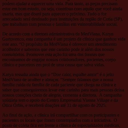
podem
ajudar a aquecer uma vida. Para tanto, as peças precisam
estar em bom estado, ou seja, contribua com aquilo que você ainda
usaria, mas que doará para aquecer o próximo. Tudo o for
arrecadado será destinado para instituições da região de Cotia (SP),
que trabalham com pessoas e famílias em vulnerabilidade social.
De acordo com a diretora administrativa da MedViana, Karyn
Gurtovenco, esta campanha é um projeto da clínica que ganhou vida
este ano. “O propósito da MedViana é oferecer um atendimento
acolhedor e sabemos que este carinho pode ir além dos nossos
consultórios. Promover esta ação foi uma das formas que
encontramos de engajar nossos colaboradores, pacientes, corpo
clínico e parceiros em prol de uma causa que salva vidas.
Karyn ressalta ainda que o “Doe calor, espalhe amor” é o jeito
MedViana de acolher e abraçar. “Sempre falamos que a nossa
família cuida da família de cada paciente que chega na clínica e
saber que conseguiremos levar este carinho para mais pessoas deixa
nossos corações cheio de alegria, comenta a diretora. A campanha
solidária tem o apoio do Centro Empresarial Vianna Village e da
Ótica Órbis, e receberá doações até 31 de agosto de 2025.
Ao final da ação, a clínica irá compartilhar com os participantes e
pacientes os locais que foram contemplados com a iniciativa. O
posto de coleta fica em frente a clínica de especialidades médicas,