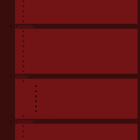
Embu das Artes
Jandira
Osasco
São Roque
Vargem G Paulista
Categorias
Cultura
Educação
Esportes e lazer
Infantil
Política
Saúde
Trânsito e transportes
Turismo
Utilidade pública
Vídeos
Granja News
Concerto de natal Granja Viana
Granja Viana pelo alto
10 anos Jornal Granja News
Notícias
Entrevistas
Festas Granja News
Granja Channel
Utilidades
Links úteis
Telefones úteis
Aonde está o meu pet?