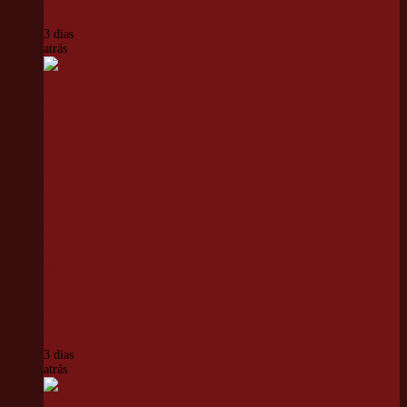
Cotia
3 dias
atrás
Cotia
recebe
visita da
secretária
estadual de
Cultura e
Economia
Criativa
3 dias
atrás