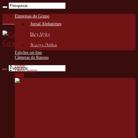
Empresas do Grupo
Jornal Alphatimes
Granja News O Jornal da
Data Alpha
Granja Viana e Região
Always Florida
Edições on-line
Câmeras da Raposo
Home
Quem somos
Cotia
Smart
Cotia