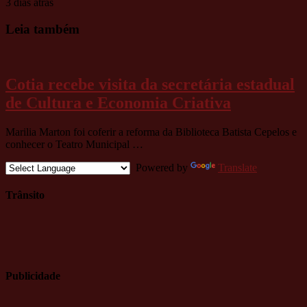
3 dias atrás
Leia também
Cotia recebe visita da secretária estadual
de Cultura e Economia Criativa
Marilia Marton foi coferir a reforma da Biblioteca Batista Cepelos e
conhecer o Teatro Municipal …
Powered by
Translate
Trânsito
Publicidade