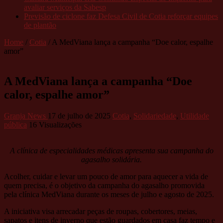
avaliar serviços da Sabesp
Previsão de ciclone faz Defesa Civil de Cotia reforçar equipes
de plantão
Home
/
Cotia
/
A MedViana lança a campanha “Doe calor, espalhe
amor”
A MedViana lança a campanha “Doe
calor, espalhe amor”
Granja News
17 de julho de 2025
Cotia
,
Solidariedade
,
Utilidade
pública
16 Visualizações
A clínica de especialidades médicas apresenta sua campanha do
agasalho solidária.
Acolher, cuidar e levar um pouco de amor para aquecer a vida de
quem precisa, é o objetivo da campanha do agasalho promovida
pela clínica MedViana durante os meses de julho e agosto de 2025.
A iniciativa visa arrecadar peças de roupas, cobertores, meias,
sapatos e itens de inverno que estão guardados em casa faz tempo e