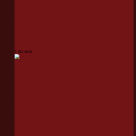
de Kart
inicia
segundo
turno com
corrida de
alto nível
técnico
1 dia atrás
Duelo
entre
Grêmio