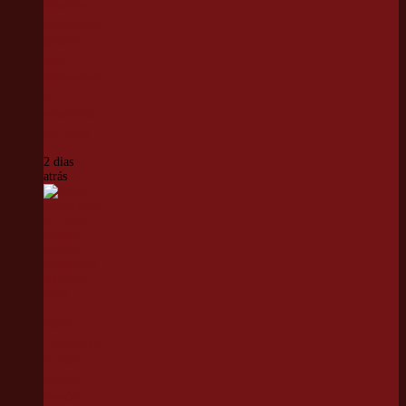
promove
capacitação
gratuita
para
professores
e
estagiários
em Cotia
2 dias
atrás
Poder
Legislativo
de Cotia
retoma
Sessões