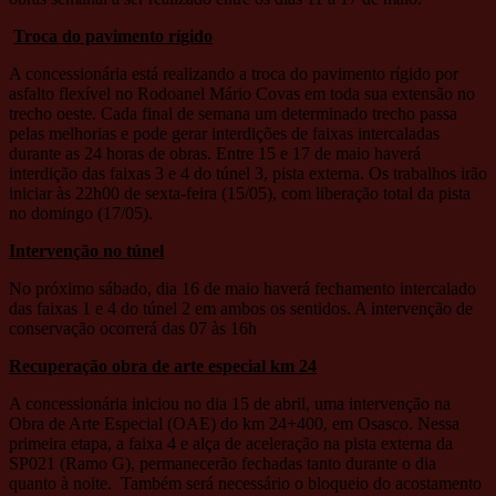
Troca do pavimento rígido
A concessionária está realizando a troca do pavimento rígido por
asfalto flexível no Rodoanel Mário Covas em toda sua extensão no
trecho oeste. Cada final de semana um determinado trecho passa
pelas melhorias e pode gerar interdições de faixas intercaladas
durante as 24 horas de obras. Entre 15 e 17 de maio haverá
interdição das faixas 3 e 4 do túnel 3, pista externa. Os trabalhos irão
iniciar às 22h00 de sexta-feira (15/05), com liberação total da pista
no domingo (17/05).
Intervenção no túnel
No próximo sábado, dia 16 de maio haverá fechamento intercalado
das faixas 1 e 4 do túnel 2 em ambos os sentidos. A intervenção de
conservação ocorrerá das 07 às 16h
Recuperação obra de arte especial km 24
A concessionária iniciou no dia 15 de abril, uma intervenção na
Obra de Arte Especial (OAE) do km 24+400, em Osasco. Nessa
primeira etapa, a faixa 4 e alça de aceleração na pista externa da
SP021 (Ramo G), permanecerão fechadas tanto durante o dia
quanto à noite. Também será necessário o bloqueio do acostamento