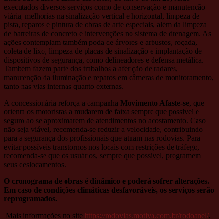
executados diversos serviços como de conservação e manutenção
viária, melhorias na sinalização vertical e horizontal, limpeza de
pista, reparos e pintura de obras de arte especiais, além da limpeza
de barreiras de concreto e intervenções no sistema de drenagem. As
ações contemplam também poda de árvores e arbustos, roçada,
coleta de lixo, limpeza de placas de sinalização e implantação de
dispositivos de segurança, como delineadores e defensa metálica.
Também fazem parte dos trabalhos a aferição de radares,
manutenção da iluminação e reparos em câmeras de monitoramento,
tanto nas vias internas quanto externas.
A concessionária reforça a campanha
Movimento Afaste-se
, que
orienta os motoristas a mudarem de faixa sempre que possível e
seguro ao se aproximarem de atendimentos no acostamento. Caso
não seja viável, recomenda-se reduzir a velocidade, contribuindo
para a segurança dos profissionais que atuam nas rodovias. Para
evitar possíveis transtornos nos locais com restrições de tráfego,
recomenda-se que os usuários, sempre que possível, programem
seus deslocamentos.
O cronograma de obras é dinâmico e poderá sofrer alterações.
Em caso de condições climáticas desfavoráveis, os serviços serão
reprogramados.
Mais informações no site
https://rodovias.motiva.com.br/rodoanel/
,