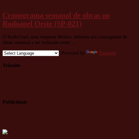
Cronograma semanal de obras no
Rodoanel Oeste (SP-021)
O RodoAnel, uma empresa Motiva, informa seu cronograma de
obras semanal a ser realizado entre …
Powered by
Translate
Trânsito
Publicidade