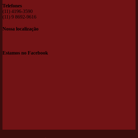
Telefones
(11) 4196-3590
(11) 9 8692-9616
Nossa localização
Estamos no Facebook