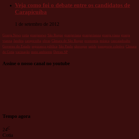
Veja como foi o debate entre os candidatos de
Carapicuíba
1 de setembro de 2012
Granja News
cotia
granjanews
São Roque
granjaviana
granjavianna
granja viana
granja
vianna
Jandira
carapicuiba
obras
Câmara de São Roque
economia
música
caucaiadoalto
Governo do Estado
segurança pública
São Paulo
sãoroque
saúde
transporte coletivo
Câmara
de Cotia
vacinação
meio ambiente
Detran.SP
Assine o nosso canal no youtube
Tempo agora
C
24
Cotia