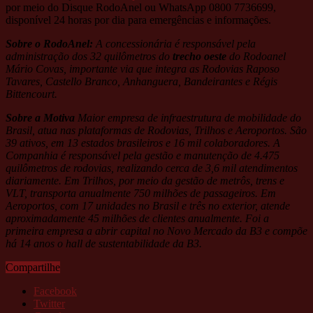
por meio do Disque RodoAnel ou WhatsApp 0800 7736699,
disponível 24 horas por dia para emergências e informações.
Sobre o RodoAnel:
A concessionária é responsável pela
administração dos 32 quilômetros do
trecho oeste
do Rodoanel
Mário Covas, importante via que integra as Rodovias Raposo
Tavares, Castello Branco, Anhanguera, Bandeirantes e Régis
Bittencourt.
Sobre a Motiva
Maior empresa de infraestrutura de mobilidade do
Brasil, atua nas plataformas de Rodovias, Trilhos e Aeroportos. São
39 ativos, em 13 estados brasileiros e 16 mil colaboradores. A
Companhia é responsável pela gestão e manutenção de 4.475
quilômetros de rodovias, realizando cerca de 3,6 mil atendimentos
diariamente. Em Trilhos, por meio da gestão de metrôs, trens e
VLT, transporta anualmente 750 milhões de passageiros. Em
Aeroportos, com 17 unidades no Brasil e três no exterior, atende
aproximadamente 45 milhões de clientes anualmente. Foi a
primeira empresa a abrir capital no Novo Mercado da B3 e compõe
há 14 anos o hall de sustentabilidade da B3.
Compartilhe
Facebook
Twitter