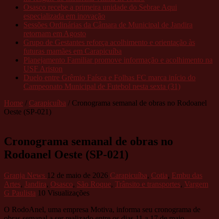
Osasco recebe a primeira unidade do Sebrae Aqui
especializada em inovação
Sessões Ordinárias da Câmara de Municipal de Jandira
retornam em Agosto
Grupo de Gestantes reforça acolhimento e orientação às
futuras mamães em Carapicuíba
Planejamento Familiar promove informação e acolhimento na
USF Ariston
Duelo entre Grêmio Faísca e Folhas FC marca início do
Campeonato Municipal de Futebol nesta sexta (31)
Home
/
Carapicuíba
/
Cronograma semanal de obras no Rodoanel
Oeste (SP-021)
Cronograma semanal de obras no
Rodoanel Oeste (SP-021)
Granja News
12 de maio de 2026
Carapicuíba
,
Cotia
,
Embu das
Artes
,
Jandira
,
Osasco
,
São Roque
,
Trânsito e transportes
,
Vargem
G Paulista
10 Visualizações
O RodoAnel, uma empresa Motiva, informa seu cronograma de
obras semanal a ser realizado entre os dias 11 a 17 de maio.