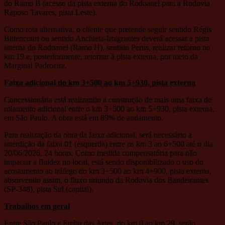
do Ramo B (acesso da pista externa do Rodoanel para a Rodovia
Raposo Tavares, pista Leste).
Como rota alternativa, o cliente que pretende seguir sentido Régis
Bittencourt ou sentido Anchieta-Imigrantes deverá acessar a pista
interna do Rodoanel (Ramo H), sentido Perus, realizar retorno no
km 19 e, posteriormente, retornar à pista externa, por meio da
Marginal Padroeira.
Faixa adicional do km 3+500 ao km 5+930, pista externa
Concessionária está realizando a construção de mais uma faixa de
rolamento adicional entre o km 3+500 ao km 5+930, pista externa,
em São Paulo. A obra está em 89% de andamento.
Para realização da obra da faixa adicional, será necessário a
interdição da faixa 01 (esquerda) entre os km 3 ao 6+500 até o dia
20/06/2026, 24 horas. Como medida compensatória para não
impactar a fluidez no local, está sendo disponibilizado o uso do
acostamento ao tráfego do km 3+500 ao km 4+900, pista externa,
absorvendo assim, o fluxo oriundo da Rodovia dos Bandeirantes
(SP-348), pista Sul (capital).
Trabalhos em geral
Entre São Paulo e Embu das Artes, do km 0 ao km 29, serão