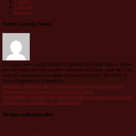
Google +
LinkedIn
Pinterest
Sobre Granja News
O Granja News, jornal voltado ao público da Granja Viana e região,
tem circulação em todo o centro comercial da Granja, parte de Cotia
e em 90 condomínios da região, como por exemplo, São Paulo II,
Nova Higienópolis, Fazendinha.
Anteriores
Prefeitura de Carapicuíba realiza evento especial em
homenagem às mães no Parque Gabriel Chucre
Próx
Projeto social de Cotia abre inscrições e prepara alunos da rede
pública para olimpíadas do conhecimento
Artigos relacionados