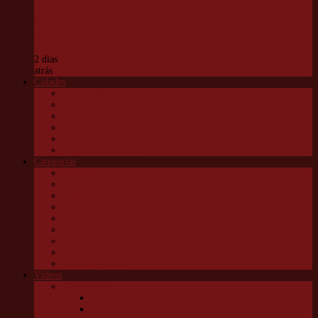
Ordinárias
na terça-
feira
2 dias
atrás
Cidades
Carapicuíba
Embu das Artes
Jandira
Osasco
São Roque
Vargem G Paulista
Categorias
Cultura
Educação
Esportes e lazer
Infantil
Política
Saúde
Trânsito e transportes
Turismo
Utilidade pública
Vídeos
Granja News
Concerto de natal Granja Viana
Granja Viana pelo alto