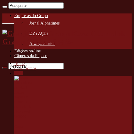
Empresas do Grupo
Jornal Alphatimes
Granja News O Jornal da
Data Alpha
Granja Viana e Região
Always Florida
Edições on-line
Câmeras da Raposo
Home
Quem somos
Cotia
Copa
Bandoleros