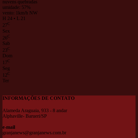
nuvens quebradas
umidade: 57%
vento: 1km/h NW
H 24 • L 21
C
27
Sex
C
26
Sab
C
23
Dom
C
17
Seg
C
12
Ter
INFORMAÇÕES DE CONTATO
Alameda Araguaia, 933 - 8 andar
Alphaville- Barueri/SP
e-mail
granjanews@granjanews.com.br