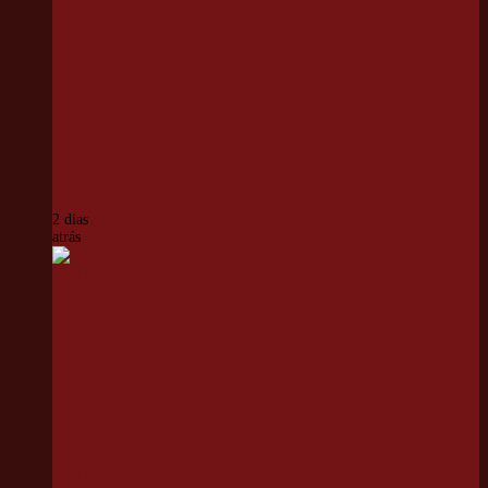
Faísca e
Folhas FC
marca
início do
Campeonato
Municipal
de Futebol
nesta sexta
(31)
2 dias
atrás
Projeto
VivaVôlei