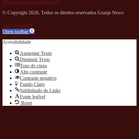
Desenvolvido por AgênciaM
© Copyright 2026, Todos os direitos reservados Granja News
Skip to content
Open toolbar
Acessibilidade
Aumentar Texto
Diminuir Texto
Tons de cinza
Alto contraste
Contraste negativo
Fundo Claro
Sublinhado de Links
Fonte legível
Reset