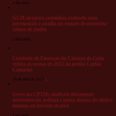
1 dia atrás
GCM recupera caminhão roubado após
perseguição e auxilia no resgate de motorista
vítima de roubo
2 dias atrás
Comissão de Finanças da Câmara de Cotia
rejeita as contas de 2013 da gestão Carlão
Camargo
19 de abril de 2017
1
Greve na CPTM: sindicato descumpre
determinação judicial e opera abaixo do efetivo
mínimo no horário de pico
1 dia atrás