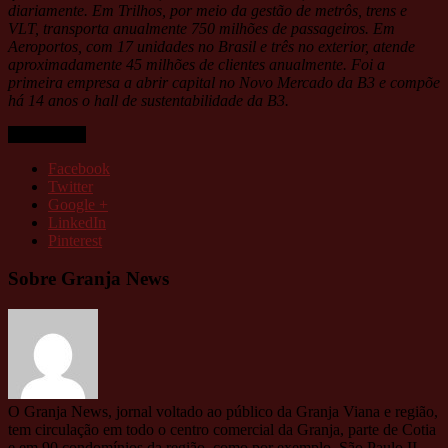
diariamente. Em Trilhos, por meio da gestão de metrôs, trens e
VLT, transporta anualmente 750 milhões de passageiros. Em
Aeroportos, com 17 unidades no Brasil e três no exterior, atende
aproximadamente 45 milhões de clientes anualmente. Foi a
primeira empresa a abrir capital no Novo Mercado da B3 e compõe
há 14 anos o hall de sustentabilidade da B3.
Compartilhe
Facebook
Twitter
Google +
LinkedIn
Pinterest
Sobre Granja News
O Granja News, jornal voltado ao público da Granja Viana e região,
tem circulação em todo o centro comercial da Granja, parte de Cotia
e em 90 condomínios da região, como por exemplo, São Paulo II,