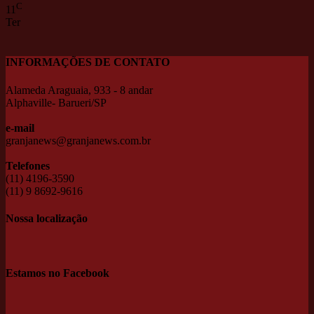
C
11
Ter
INFORMAÇÕES DE CONTATO
Alameda Araguaia, 933 - 8 andar
Alphaville- Barueri/SP
e-mail
granjanews@granjanews.com.br
Telefones
(11) 4196-3590
(11) 9 8692-9616
Nossa localização
Estamos no Facebook