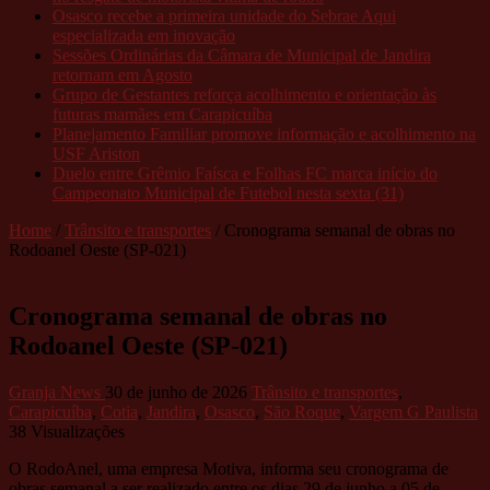
Osasco recebe a primeira unidade do Sebrae Aqui
especializada em inovação
Sessões Ordinárias da Câmara de Municipal de Jandira
retornam em Agosto
Grupo de Gestantes reforça acolhimento e orientação às
futuras mamães em Carapicuíba
Planejamento Familiar promove informação e acolhimento na
USF Ariston
Duelo entre Grêmio Faísca e Folhas FC marca início do
Campeonato Municipal de Futebol nesta sexta (31)
Home
/
Trânsito e transportes
/
Cronograma semanal de obras no
Rodoanel Oeste (SP-021)
Cronograma semanal de obras no
Rodoanel Oeste (SP-021)
Granja News
30 de junho de 2026
Trânsito e transportes
,
Carapicuíba
,
Cotia
,
Jandira
,
Osasco
,
São Roque
,
Vargem G Paulista
38 Visualizações
O RodoAnel, uma empresa Motiva, informa seu cronograma de
obras semanal a ser realizado entre os dias 29 de junho a 05 de