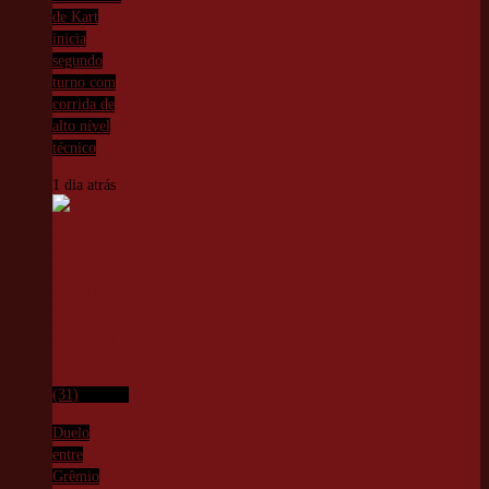
de Kart
inicia
segundo
turno com
corrida de
alto nível
técnico
1 dia atrás
Duelo
entre
Grêmio