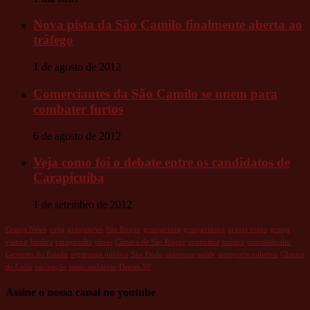
Nova pista da São Camilo finalmente aberta ao
tráfego
1 de agosto de 2012
Comerciantes da São Camilo se unem para
combater furtos
6 de agosto de 2012
Veja como foi o debate entre os candidatos de
Carapicuíba
1 de setembro de 2012
Granja News
cotia
granjanews
São Roque
granjaviana
granjavianna
granja viana
granja
vianna
Jandira
carapicuiba
obras
Câmara de São Roque
economia
música
caucaiadoalto
Governo do Estado
segurança pública
São Paulo
sãoroque
saúde
transporte coletivo
Câmara
de Cotia
vacinação
meio ambiente
Detran.SP
Assine o nosso canal no youtube