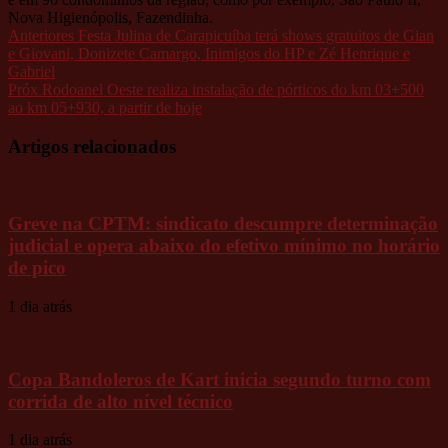
Nova Higienópolis, Fazendinha.
Anteriores
Festa Julina de Carapicuíba terá shows gratuitos de Gian
e Giovani, Donizete Camargo, Inimigos do HP e Zé Henrique e
Gabriel
Próx
Rodoanel Oeste realiza instalação de pórticos do km 03+500
ao km 05+930, a partir de hoje
Artigos relacionados
Greve na CPTM: sindicato descumpre determinação
judicial e opera abaixo do efetivo mínimo no horário
de pico
1 dia atrás
Copa Bandoleros de Kart inicia segundo turno com
corrida de alto nível técnico
1 dia atrás