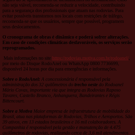
não seja viável, recomenda-se reduzir a velocidade, contribuindo
para a segurança dos profissionais que atuam nas rodovias. Para
evitar possíveis transtornos nos locais com restrições de tráfego,
recomenda-se que os usuários, sempre que possível, programem
seus deslocamentos.
O cronograma de obras é dinâmico e poderá sofrer alterações.
Em caso de condições climáticas desfavoráveis, os serviços serão
reprogramados.
Mais informações no site
https://rodovias.motiva.com.br/rodoanel/
,
por meio do Disque RodoAnel ou WhatsApp 0800 7736699,
disponível 24 horas por dia para emergências e informações.
Sobre o RodoAnel:
A concessionária é responsável pela
administração dos 32 quilômetros do
trecho oeste
do Rodoanel
Mário Covas, importante via que integra as Rodovias Raposo
Tavares, Castello Branco, Anhanguera, Bandeirantes e Régis
Bittencourt.
Sobre a Motiva
Maior empresa de infraestrutura de mobilidade do
Brasil, atua nas plataformas de Rodovias, Trilhos e Aeroportos. São
39 ativos, em 13 estados brasileiros e 16 mil colaboradores. A
Companhia é responsável pela gestão e manutenção de 4.475
quilômetros de rodovias, realizando cerca de 3,6 mil atendimentos