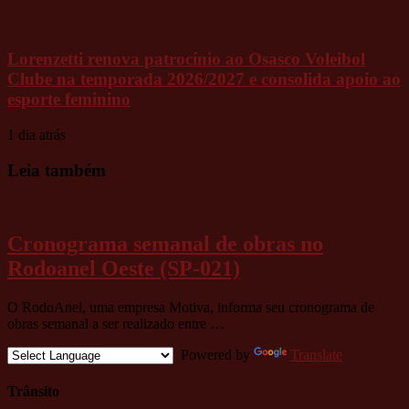
Lorenzetti renova patrocínio ao Osasco Voleibol
Clube na temporada 2026/2027 e consolida apoio ao
esporte feminino
1 dia atrás
Leia também
Cronograma semanal de obras no
Rodoanel Oeste (SP-021)
O RodoAnel, uma empresa Motiva, informa seu cronograma de
obras semanal a ser realizado entre …
Powered by
Translate
Trânsito