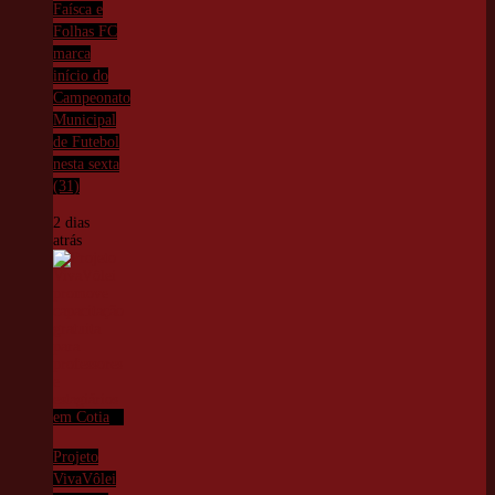
Faísca e
Folhas FC
marca
início do
Campeonato
Municipal
de Futebol
nesta sexta
(31)
2 dias
atrás
Projeto
VivaVôlei