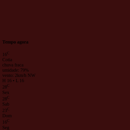
Tempo agora
C
16
Cotia
chuva fraca
umidade: 79%
vento: 2km/h NW
H 16 • L 16
C
28
Sex
C
28
Sab
C
23
Dom
C
16
Seg