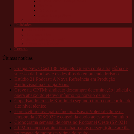
10 anos Jornal Granja News
Notícias
Entrevistas
Festas Granja News
Granja Channel
Utilidades
Links úteis
Telefones úteis
Aonde está o meu pet?
Câmeras da Raposo
Contato
Últimas notícias
Granja News Cast 138: Marcelo Guerra conta a trajetória de
sucesso da LocLav e os desafios do empreendedorismo
Estúdio 21 Podcast: A Nova Referência em Produção
Audiovisual na Granja Viana
Greve na CPTM: sindicato descumpre determinação judicial e
opera abaixo do efetivo mínimo no horário de pico
Copa Bandoleros de Kart inicia segundo turno com corrida de
alto nível técnico
Lorenzetti renova patrocínio ao Osasco Voleibol Clube na
temporada 2026/2027 e consolida apoio ao esporte feminino
Cronograma semanal de obras no Rodoanel Oeste (SP-021)
GCM recupera caminhão roubado após perseguição e auxilia
no resgate de motorista vítima de roubo