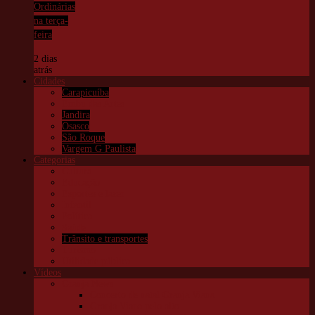
Ordinárias
na terça-
feira
2 dias
atrás
Cidades
Carapicuíba
Embu das Artes
Jandira
Osasco
São Roque
Vargem G Paulista
Categorias
Cultura
Educação
Esportes e lazer
Infantil
Política
Saúde
Trânsito e transportes
Turismo
Utilidade pública
Vídeos
Granja News
Concerto de natal Granja Viana
Granja Viana pelo alto