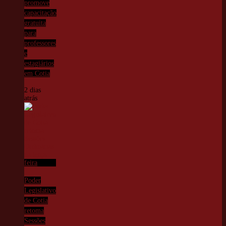
promove
capacitação
gratuita
para
professores
e
estagiários
em Cotia
2 dias
atrás
Poder
Legislativo
de Cotia
retoma
Sessões