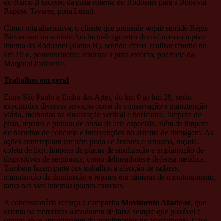
do Ramo B (acesso da pista externa do Rodoanel para a Rodovia
Raposo Tavares, pista Leste).
Como rota alternativa, o cliente que pretende seguir sentido Régis
Bittencourt ou sentido Anchieta-Imigrantes deverá acessar a pista
interna do Rodoanel (Ramo H), sentido Perus, realizar retorno no
km 19 e, posteriormente, retornar à pista externa, por meio da
Marginal Padroeira.
Trabalhos em geral
Entre São Paulo e Embu das Artes, do km 0 ao km 29, serão
executados diversos serviços como de conservação e manutenção
viária, melhorias na sinalização vertical e horizontal, limpeza de
pista, reparos e pintura de obras de arte especiais, além da limpeza
de barreiras de concreto e intervenções no sistema de drenagem. As
ações contemplam também poda de árvores e arbustos, roçada,
coleta de lixo, limpeza de placas de sinalização e implantação de
dispositivos de segurança, como delineadores e defensa metálica.
Também fazem parte dos trabalhos a aferição de radares,
manutenção da iluminação e reparos em câmeras de monitoramento,
tanto nas vias internas quanto externas.
A concessionária reforça a campanha
Movimento Afaste-se
, que
orienta os motoristas a mudarem de faixa sempre que possível e
seguro ao se aproximarem de atendimentos no acostamento. Caso