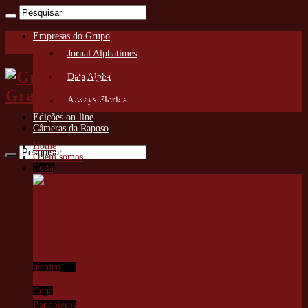
Empresas do Grupo
Jornal Alphatimes
Granja News O Jornal da
Data Alpha
Granja Viana e Região
Always Florida
Edições on-line
Câmeras da Raposo
Home
Quem somos
Cotia
Copa
Bandoleros