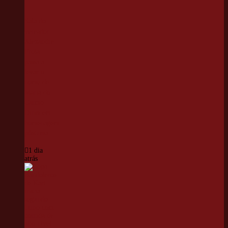
Sala do
vereador
Alexandre
Frota
passa a
levar o
nome de
Maria do
Carmo
Diniz em
homenagem
póstuma
1 dia
atrás