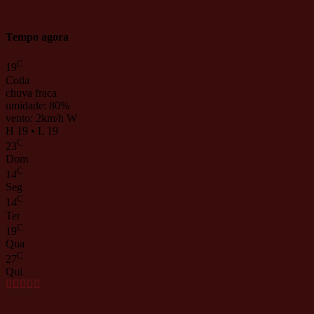
Tempo agora
C
19
Cotia
chuva fraca
umidade: 80%
vento: 2km/h W
H 19 • L 19
C
23
Dom
C
14
Seg
C
14
Ter
C
19
Qua
C
27
Qui