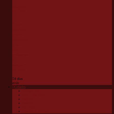
Projeto
VivaVôlei
promove
capacitação
gratuita
para
professores
e
estagiários
em Cotia
4 dias
atrás
Cidades
Carapicuíba
Embu das Artes
Jandira
Osasco
São Roque
Vargem G Paulista