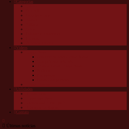
Categorias
Cultura
Educação
Esportes e lazer
Infantil
Política
Saúde
Trânsito e transportes
Turismo
Utilidade pública
Vídeos
Granja News
Concerto de natal Granja Viana
Granja Viana pelo alto
10 anos Jornal Granja News
Notícias
Entrevistas
Festas Granja News
Granja Channel
Utilidades
Links úteis
Telefones úteis
Aonde está o meu pet?
Câmeras da Raposo
Contato
Últimas notícias