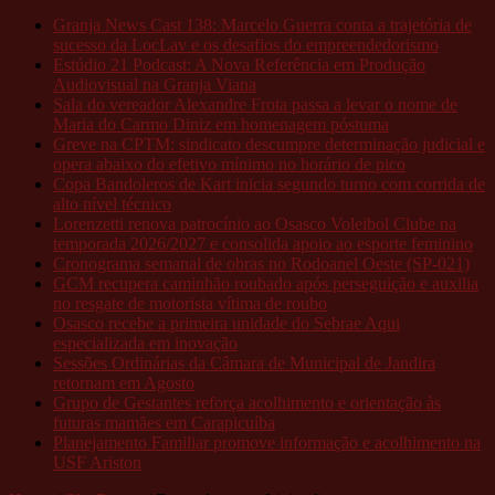
Granja News Cast 138: Marcelo Guerra conta a trajetória de
sucesso da LocLav e os desafios do empreendedorismo
Estúdio 21 Podcast: A Nova Referência em Produção
Audiovisual na Granja Viana
Sala do vereador Alexandre Frota passa a levar o nome de
Maria do Carmo Diniz em homenagem póstuma
Greve na CPTM: sindicato descumpre determinação judicial e
opera abaixo do efetivo mínimo no horário de pico
Copa Bandoleros de Kart inicia segundo turno com corrida de
alto nível técnico
Lorenzetti renova patrocínio ao Osasco Voleibol Clube na
temporada 2026/2027 e consolida apoio ao esporte feminino
Cronograma semanal de obras no Rodoanel Oeste (SP-021)
GCM recupera caminhão roubado após perseguição e auxilia
no resgate de motorista vítima de roubo
Osasco recebe a primeira unidade do Sebrae Aqui
especializada em inovação
Sessões Ordinárias da Câmara de Municipal de Jandira
retornam em Agosto
Grupo de Gestantes reforça acolhimento e orientação às
futuras mamães em Carapicuíba
Planejamento Familiar promove informação e acolhimento na
USF Ariston