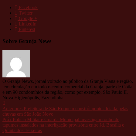
Facebook
Twitter
Google +
LinkedIn
Pinterest
Sobre Granja News
O Granja News, jornal voltado ao público da Granja Viana e região,
tem circulação em todo o centro comercial da Granja, parte de Cotia
e em 90 condomínios da região, como por exemplo, São Paulo II,
Nova Higienópolis, Fazendinha.
Anteriores
Prefeitura de São Roque reconstrói ponte afetada pelas
chuvas em São João Novo
Próx
Polícia Militar e Guarda Municipal investigam roubo de
tapumes instalados na interligação provisória entre Jd. Brasília e
Quinta dos Teixeiras