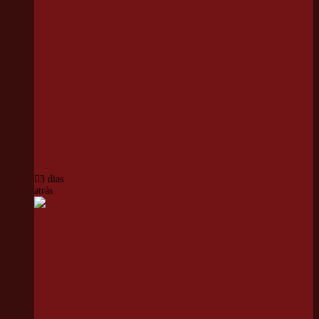
Copa
Bandoleros
de Kart
inicia
segundo
turno com
corrida de
alto nível
técnico
3 dias
atrás