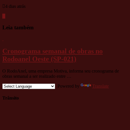
4 dias atrás
Leia também
Cronograma semanal de obras no
Rodoanel Oeste (SP-021)
O RodoAnel, uma empresa Motiva, informa seu cronograma de
obras semanal a ser realizado entre …
Powered by
Translate
Trânsito