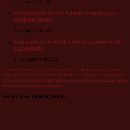
1 de agosto de 2012
Comerciantes da São Camilo se unem para
combater furtos
6 de agosto de 2012
Veja como foi o debate entre os candidatos de
Carapicuíba
1 de setembro de 2012
Granja News
cotia
granjanews
São Roque
granjaviana
granjavianna
granja viana
granja
vianna
Jandira
carapicuiba
obras
Câmara de São Roque
economia
música
caucaiadoalto
Governo do Estado
segurança pública
São Paulo
sãoroque
saúde
transporte coletivo
Câmara
de Cotia
vacinação
meio ambiente
Detran.SP
Assine o nosso canal no youtube