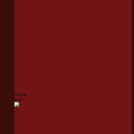
Duelo
entre
Grêmio
Faísca e
Folhas FC
marca
início do
Campeonato
Municipal
de Futebol
nesta sexta
(31)
4 dias
atrás