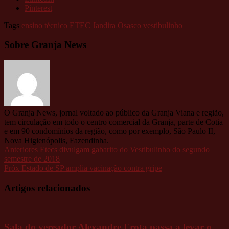
Pinterest
Tags
ensino técnico
ETEC
Jandira
Osasco
vestibulinho
Sobre Granja News
O Granja News, jornal voltado ao público da Granja Viana e região,
tem circulação em todo o centro comercial da Granja, parte de Cotia
e em 90 condomínios da região, como por exemplo, São Paulo II,
Nova Higienópolis, Fazendinha.
Anteriores
Etecs divulgam gabarito do Vestibulinho do segundo
semestre de 2018
Próx
Estado de SP amplia vacinação contra gripe
Artigos relacionados
Sala do vereador Alexandre Frota passa a levar o