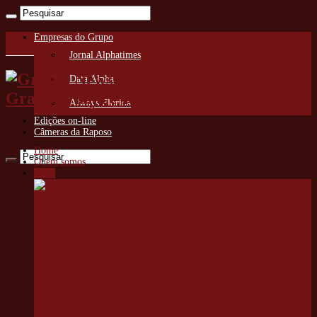
Empresas do Grupo
Jornal Alphatimes
Granja News O Jornal da
Data Alpha
Granja Viana e Região
Always Florida
Edições on-line
Câmeras da Raposo
Home
Quem somos
Cotia