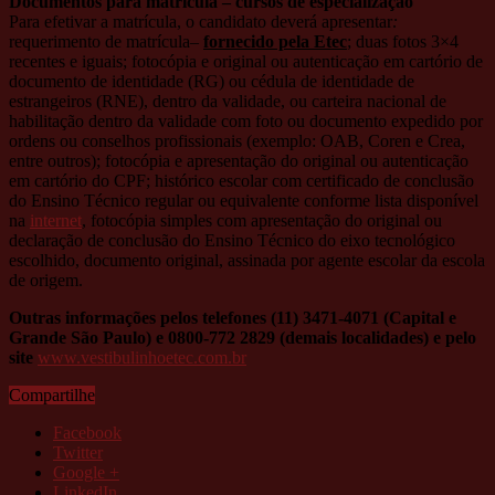
Documentos para matrícula – cursos de especialização
Para efetivar a matrícula, o candidato deverá apresentar
:
requerimento de matrícula–
fornecido pela Etec
; duas fotos 3×4
recentes e iguais; fotocópia e original ou autenticação em cartório de
documento de identidade (RG) ou cédula de identidade de
estrangeiros (RNE), dentro da validade, ou carteira nacional de
habilitação dentro da validade com foto ou documento expedido por
ordens ou conselhos profissionais (exemplo: OAB, Coren e Crea,
entre outros); fotocópia e apresentação do original ou autenticação
em cartório do CPF; histórico escolar com certificado de conclusão
do Ensino Técnico regular ou equivalente conforme lista disponível
na
internet
, fotocópia simples com apresentação do original ou
declaração de conclusão do Ensino Técnico do eixo tecnológico
escolhido, documento original, assinada por agente escolar da escola
de origem.
Outras informações pelos telefones (11) 3471-4071 (Capital e
Grande São Paulo) e 0800-772 2829 (demais localidades) e pelo
site
www.vestibulinhoetec.com.br
Compartilhe
Facebook
Twitter
Google +
LinkedIn