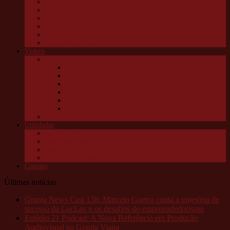
Infantil
Política
Saúde
Trânsito e transportes
Turismo
Utilidade pública
Vídeos
Granja News
Concerto de natal Granja Viana
Granja Viana pelo alto
10 anos Jornal Granja News
Notícias
Entrevistas
Festas Granja News
Granja Channel
Utilidades
Links úteis
Telefones úteis
Aonde está o meu pet?
Câmeras da Raposo
Contato
Últimas notícias
Granja News Cast 138: Marcelo Guerra conta a trajetória de
sucesso da LocLav e os desafios do empreendedorismo
Estúdio 21 Podcast: A Nova Referência em Produção
Audiovisual na Granja Viana