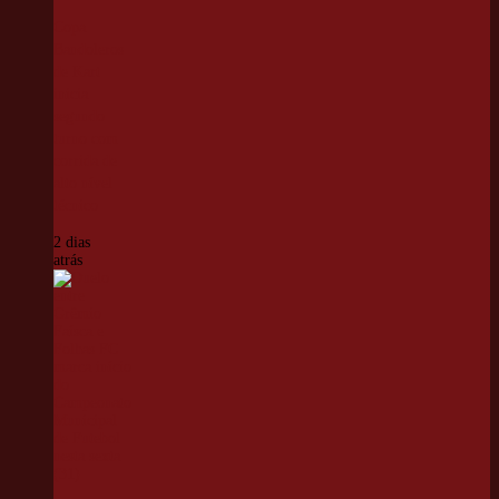
Copa
Bandoleros
de Kart
inicia
segundo
turno com
corrida de
alto nível
técnico
2 dias
atrás