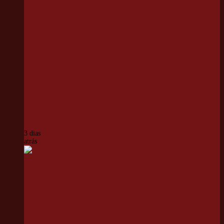
Duelo
entre
Grêmio
Faísca e
Folhas FC
marca
início do
Campeonato
Municipal
de Futebol
nesta sexta
(31)
3 dias
atrás