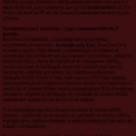
histórico escolar, contendo o detalhamento das séries cursadas e o
nome da escola, para comprovar que cursou
integralmente
da 5ª a
8ª série ou do 6º ao 9º ano do Ensino Fundamental em instituições
públicas.
Documentos para matrícula – vagas remanescentes do 2º
módulo
Para efetivar a matrícula, o candidato deverá apresentar
:
requerimento de matrícula–
fornecido pela Etec
; duas fotos 3×4
recentes e iguais; cópia simples e apresentação do original ou
autenticado em cartório de um dos seguintes documentos: cédula de
identidade (RG), cédula de identidade de estrangeiros (RNE),
carteira nacional de habilitação dentro da validade com foto ou
documento expedido por ordens ou conselhos profissionais
(exemplo: OAB, Coren e Crea, entre outros),CPF; cópia simples
com apresentação do original do histórico escolar com certificado de
conclusão do Ensino Médio regular ou equivalente (EJA/Enceja) ou
documento original da declaração de conclusão do Ensino Médio,
assinada por agente escolar da escola de origem.
Para o candidato que fez o Exame Nacional do Ensino Médio
(Enem) –
certificado ou declaração de conclusão do Ensino Médio,
expedido pelos institutos federais ou pela Secretaria de Educação do
Estado correspondente.