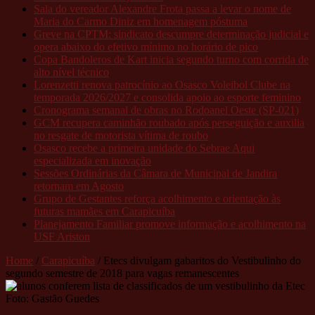
Sala do vereador Alexandre Frota passa a levar o nome de
Maria do Carmo Diniz em homenagem póstuma
Greve na CPTM: sindicato descumpre determinação judicial e
opera abaixo do efetivo mínimo no horário de pico
Copa Bandoleros de Kart inicia segundo turno com corrida de
alto nível técnico
Lorenzetti renova patrocínio ao Osasco Voleibol Clube na
temporada 2026/2027 e consolida apoio ao esporte feminino
Cronograma semanal de obras no Rodoanel Oeste (SP-021)
GCM recupera caminhão roubado após perseguição e auxilia
no resgate de motorista vítima de roubo
Osasco recebe a primeira unidade do Sebrae Aqui
especializada em inovação
Sessões Ordinárias da Câmara de Municipal de Jandira
retornam em Agosto
Grupo de Gestantes reforça acolhimento e orientação às
futuras mamães em Carapicuíba
Planejamento Familiar promove informação e acolhimento na
USF Ariston
Home
/
Carapicuíba
/
Etecs divulgam gabaritos do Vestibulinho do
segundo semestre de 2018 para vagas remanescentes
Foto: Gastão Guedes