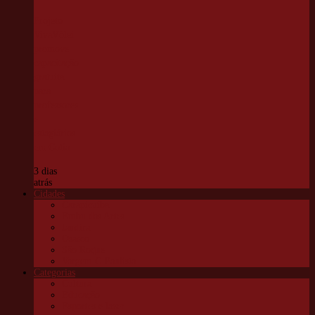
Projeto
VivaVôlei
promove
capacitação
gratuita
para
professores
e
estagiários
em Cotia
3 dias
atrás
Cidades
Carapicuíba
Embu das Artes
Jandira
Osasco
São Roque
Vargem G Paulista
Categorias
Cultura
Educação
Esportes e lazer