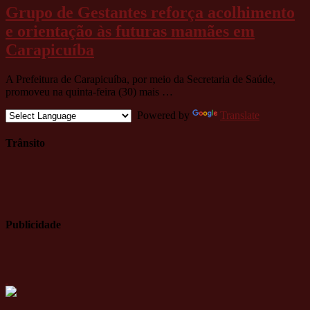
Grupo de Gestantes reforça acolhimento
e orientação às futuras mamães em
Carapicuíba
A Prefeitura de Carapicuíba, por meio da Secretaria de Saúde,
promoveu na quinta-feira (30) mais …
Powered by
Translate
Trânsito
Publicidade