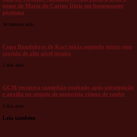
nome de Maria do Carmo Diniz em homenagem
póstuma
34 minutos atrás
Copa Bandoleros de Kart inicia segundo turno com
corrida de alto nível técnico
2 dias atrás
GCM recupera caminhão roubado após perseguição
e auxilia no resgate de motorista vítima de roubo
3 dias atrás
Leia também