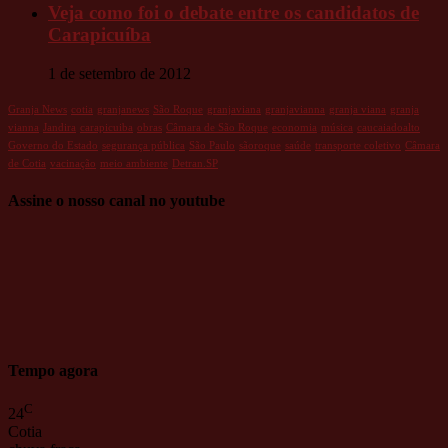
Veja como foi o debate entre os candidatos de
Carapicuíba
1 de setembro de 2012
Granja News
cotia
granjanews
São Roque
granjaviana
granjavianna
granja viana
granja
vianna
Jandira
carapicuiba
obras
Câmara de São Roque
economia
música
caucaiadoalto
Governo do Estado
segurança pública
São Paulo
sãoroque
saúde
transporte coletivo
Câmara
de Cotia
vacinação
meio ambiente
Detran.SP
Assine o nosso canal no youtube
Tempo agora
C
24
Cotia