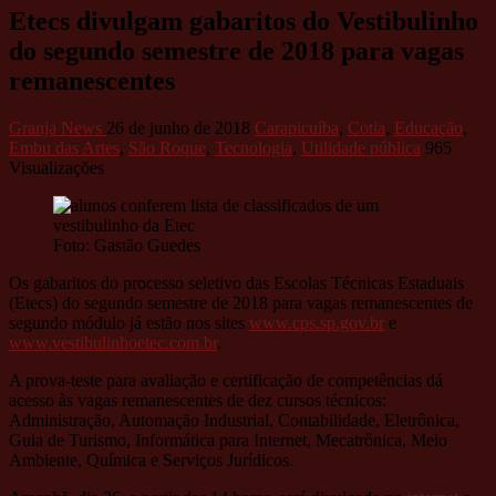
Etecs divulgam gabaritos do Vestibulinho
do segundo semestre de 2018 para vagas
remanescentes
Granja News
26 de junho de 2018
Carapicuíba
,
Cotia
,
Educação
,
Embu das Artes
,
São Roque
,
Tecnologia
,
Utilidade pública
965
Visualizações
Foto: Gastão Guedes
Os gabaritos do processo seletivo das Escolas Técnicas Estaduais
(Etecs) do segundo semestre de 2018 para vagas remanescentes de
segundo módulo já estão nos sites
www.cps.sp.gov.br
e
www.vestibulinhoetec.com.br
.
A prova-teste para avaliação e certificação de competências dá
acesso às vagas remanescentes de dez cursos técnicos:
Administração, Automação Industrial, Contabilidade, Eletrônica,
Guia de Turismo, Informática para Internet, Mecatrônica, Meio
Ambiente, Química e Serviços Jurídicos.