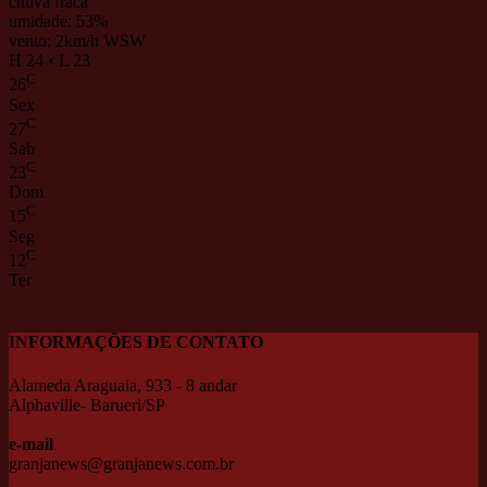
chuva fraca
umidade: 53%
vento: 2km/h WSW
H 24 • L 23
C
26
Sex
C
27
Sab
C
23
Dom
C
15
Seg
C
12
Ter
INFORMAÇÕES DE CONTATO
Alameda Araguaia, 933 - 8 andar
Alphaville- Barueri/SP
e-mail
granjanews@granjanews.com.br