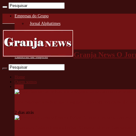
Empresas do Grupo
Jornal Alphatimes
Data Alpha
Always Florida
Edições on-line
Granja News O Jorn
Câmeras da Raposo
Home
Quem somos
Cotia
Copa Bandoleros de Kart inicia segundo turno com corrida de alto níve
2 dias atrás
Duelo entre Grêmio Faísca e Folhas FC marca início do Campeonato Mu