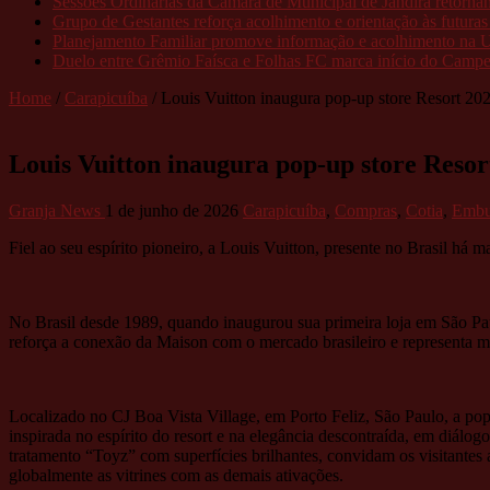
Sessões Ordinárias da Câmara de Municipal de Jandira retorn
Grupo de Gestantes reforça acolhimento e orientação às futur
Planejamento Familiar promove informação e acolhimento na 
Duelo entre Grêmio Faísca e Folhas FC marca início do Campeo
Home
/
Carapicuíba
/
Louis Vuitton inaugura pop-up store Resort 20
Louis Vuitton inaugura pop-up store Resor
Granja News
1 de junho de 2026
Carapicuíba
,
Compras
,
Cotia
,
Embu
Fiel ao seu espírito pioneiro, a Louis Vuitton, presente no Brasil h
No Brasil desde 1989, quando inaugurou sua primeira loja em São Paul
reforça a conexão da Maison com o mercado brasileiro e representa ma
Localizado no CJ Boa Vista Village, em Porto Feliz, São Paulo, a pop-
inspirada no espírito do resort e na elegância descontraída, em diálo
tratamento “Toyz” com superfícies brilhantes, convidam os visitantes
globalmente as vitrines com as demais ativações.