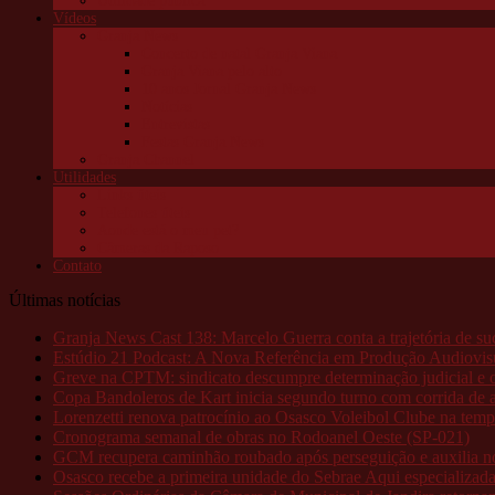
Utilidade pública
Vídeos
Granja News
Concerto de natal Granja Viana
Granja Viana pelo alto
10 anos Jornal Granja News
Notícias
Entrevistas
Festas Granja News
Granja Channel
Utilidades
Links úteis
Telefones úteis
Aonde está o meu pet?
Câmeras da Raposo
Contato
Últimas notícias
Granja News Cast 138: Marcelo Guerra conta a trajetória de s
Estúdio 21 Podcast: A Nova Referência em Produção Audiovis
Greve na CPTM: sindicato descumpre determinação judicial e o
Copa Bandoleros de Kart inicia segundo turno com corrida de al
Lorenzetti renova patrocínio ao Osasco Voleibol Clube na tem
Cronograma semanal de obras no Rodoanel Oeste (SP-021)
GCM recupera caminhão roubado após perseguição e auxilia no 
Osasco recebe a primeira unidade do Sebrae Aqui especializad