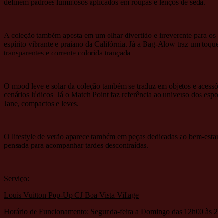
definem padrões luminosos aplicados em roupas e lenços de seda.
A coleção também aposta em um olhar divertido e irreverente para os
espírito vibrante e praiano da Califórnia. Já a Bag-Alow traz um toque
transparentes e corrente colorida trançada.
O mood leve e solar da coleção também se traduz em objetos e acess
cenários lúdicos. Já o Match Point faz referência ao universo dos esp
Jane, compactos e leves.
O lifestyle de verão aparece também em peças dedicadas ao bem-estar
pensada para acompanhar tardes descontraídas.
Serviço:
Louis Vuitton Pop-Up CJ Boa Vista Village
Horário de Funcionamento: Segunda-feira a Domingo das 12h00 às 