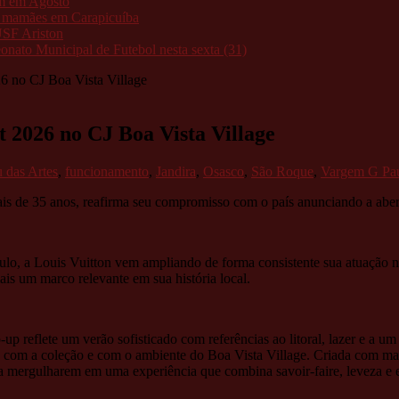
am em Agosto
as mamães em Carapicuíba
USF Ariston
nato Municipal de Futebol nesta sexta (31)
26 no CJ Boa Vista Village
t 2026 no CJ Boa Vista Village
 das Artes
,
funcionamento
,
Jandira
,
Osasco
,
São Roque
,
Vargem G Pau
á mais de 35 anos, reafirma seu compromisso com o país anunciando a ab
o, a Louis Vuitton vem ampliando de forma consistente sua atuação no p
is um marco relevante em sua história local.
up reflete um verão sofisticado com referências ao litoral, lazer e a u
go com a coleção e com o ambiente do Boa Vista Village. Criada com mat
 a mergulharem em uma experiência que combina savoir-faire, leveza e 