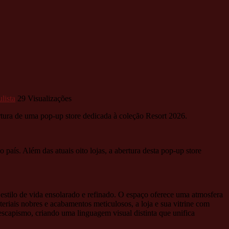
lista
29 Visualizações
ertura de uma pop-up store dedicada à coleção Resort 2026.
aís. Além das atuais oito lojas, a abertura desta pop-up store
m estilo de vida ensolarado e refinado. O espaço oferece uma atmosfera
eriais nobres e acabamentos meticulosos, a loja e sua vitrine com
escapismo, criando uma linguagem visual distinta que unifica