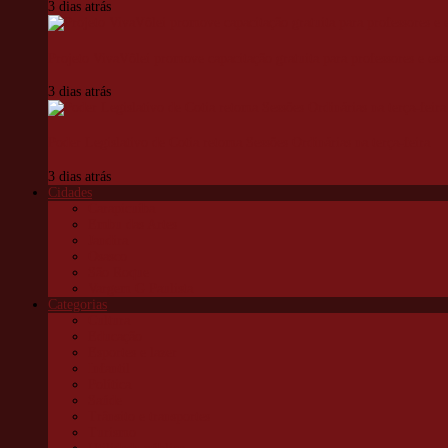
3 dias atrás
Projeto VivaVôlei promove capacitação gratuita para professores e est
3 dias atrás
Poder Legislativo de Cotia retoma Sessões Ordinárias na terça-feira
3 dias atrás
Cidades
Carapicuíba
Embu das Artes
Jandira
Osasco
São Roque
Vargem G Paulista
Categorias
Cultura
Educação
Esportes e lazer
Infantil
Política
Saúde
Trânsito e transportes
Turismo