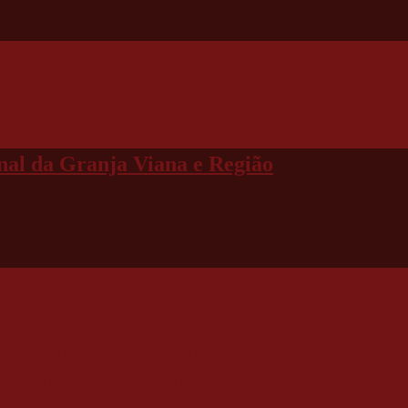
al da Granja Viana e Região
l técnico
nicipal de Futebol nesta sexta (31)