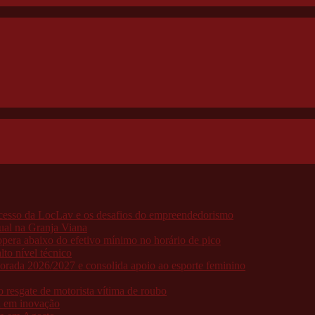
ucesso da LocLav e os desafios do empreendedorismo
ual na Granja Viana
pera abaixo do efetivo mínimo no horário de pico
to nível técnico
porada 2026/2027 e consolida apoio ao esporte feminino
resgate de motorista vítima de roubo
a em inovação