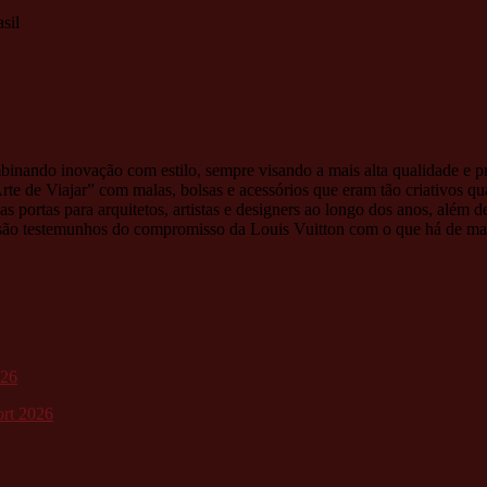
sil
binando inovação com estilo, sempre visando a mais alta qualidade e p
rte de Viajar” com malas, bolsas e acessórios que eram tão criativos qu
s portas para arquitetos, artistas e designers ao longo dos anos, além d
s, são testemunhos do compromisso da Louis Vuitton com o que há de mai
026
ort 2026