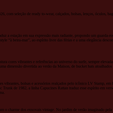
6, com seleção de ready to-wear, calçados, bolsas, lenços, óculos, bag
 traduz a estação em sua expressão mais radiante, propondo um guarda-
estyle “à beira-mar”, ao espírito livre das férias e a uma elegância desco
tura cores vibrantes e referências ao universo do surfe, sempre elevadas
uma dimensão divertida ao verão da Maison, de bucket hats atoalhados 
es vibrantes, bolsas e acessórios realçados pelo icônico LV Stamp, em
c Trunk de 1982, a linha Capucines Rattan traduz esse espírito em ver
na.
m o charme dos enxovais vintage. No jardim de verão imaginado pela Lo