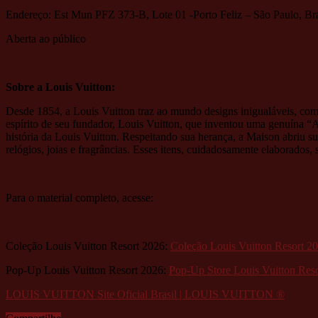
Endereço: Est Mun PFZ 373-B, Lote 01 -Porto Feliz – São Paulo, Bra
Aberta ao público
Sobre a Louis Vuitton:
Desde 1854, a Louis Vuitton traz ao mundo designs inigualáveis, com
espírito de seu fundador, Louis Vuitton, que inventou uma genuína “A
história da Louis Vuitton. Respeitando sua herança, a Maison abriu sua
relógios, joias e fragrâncias. Esses itens, cuidadosamente elaborado
Para o material completo, acesse:
Coleção Louis Vuitton Resort 2026:
Coleção Louis Vuitton Resort 2
Pop-Up Louis Vuitton Resort 2026:
Pop-Up Store Louis Vuitton Res
LOUIS VUITTON Site Oficial Brasil | LOUIS VUITTON ®