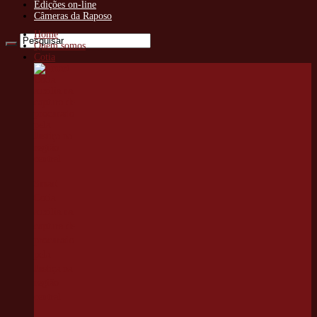
Edições on-line
Câmeras da Raposo
Home
Quem somos
Cotia
Smart
Cotia
auxilia na
captura de
procurado
pela
Justiça na
região
central