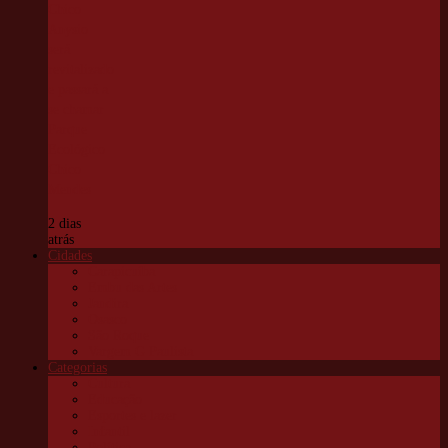
Chico
Anysio
será
revitalizado
e passará a
se chamar
Parque
Ecológico
Chico
Mendes
2 dias
atrás
Cidades
Carapicuíba
Embu das Artes
Jandira
Osasco
São Roque
Vargem G Paulista
Categorias
Cultura
Educação
Esportes e lazer
Infantil
Política