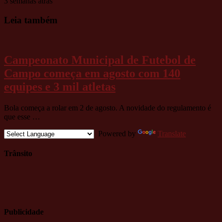
3 semanas atrás
Leia também
Campeonato Municipal de Futebol de
Campo começa em agosto com 140
equipes e 3 mil atletas
Bola começa a rolar em 2 de agosto. A novidade do regulamento é
que esse …
Powered by
Translate
Trânsito
Publicidade