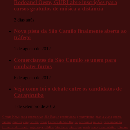
Rodoanel Oeste, GURI abre inscrições para
cursos gratuitos de música a distância
2 dias atrás
Nova pista da São Camilo finalmente aberta ao
tráfego
1 de agosto de 2012
Comerciantes da São Camilo se unem para
combater furtos
6 de agosto de 2012
Veja como foi o debate entre os candidatos de
Carapicuíba
1 de setembro de 2012
Granja News
cotia
granjanews
São Roque
granjaviana
granjavianna
granja viana
granja
vianna
Jandira
carapicuiba
obras
Câmara de São Roque
economia
música
caucaiadoalto
Governo do Estado
segurança pública
São Paulo
sãoroque
saúde
transporte coletivo
Câmara