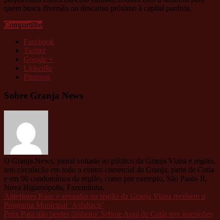
quem busca diversão ou descanso próximo à capital paulista.
Compartilhe
Facebook
Twitter
Google +
LinkedIn
Pinterest
Sobre Granja News
O Granja News, jornal voltado ao público da Granja Viana e região,
tem circulação em todo o centro comercial da Granja, parte de Cotia
e em 90 condomínios da região, como por exemplo, São Paulo II,
Nova Higienópolis, Fazendinha.
Anteriores
Ruas e avenidas na região da Granja Viana recebem o
Programa Municipal ‘Asfaltaço’
Próx
Para não perder dinheiro: Sebrae Aqui de Cotia tem inscrições