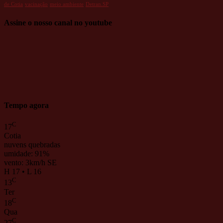
de Cotia
vacinação
meio ambiente
Detran.SP
Assine o nosso canal no youtube
Tempo agora
C
17
Cotia
nuvens quebradas
umidade: 91%
vento: 3km/h SE
H 17 • L 16
C
13
Ter
C
18
Qua
C
27