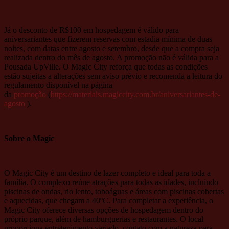
Já o desconto de R$100 em hospedagem é válido para
aniversariantes que fizerem reservas com estadia mínima de duas
noites, com datas entre agosto e setembro, desde que a compra seja
realizada dentro do mês de agosto. A promoção não é válida para a
Pousada UpVille. O Magic City reforça que todas as condições
estão sujeitas a alterações sem aviso prévio e recomenda a leitura do
regulamento disponível na página
da
promoção
(
https://materiais.magiccity.com.br/aniversariantes-de-
agosto
).
Sobre o Magic
O Magic City é um destino de lazer completo e ideal para toda a
família. O complexo reúne atrações para todas as idades, incluindo
piscinas de ondas, rio lento, toboáguas e áreas com piscinas cobertas
e aquecidas, que chegam a 40ºC. Para completar a experiência, o
Magic City oferece diversas opções de hospedagem dentro do
próprio parque, além de hamburguerias e restaurantes. O local
proporciona entretenimento variado, contato com a natureza para