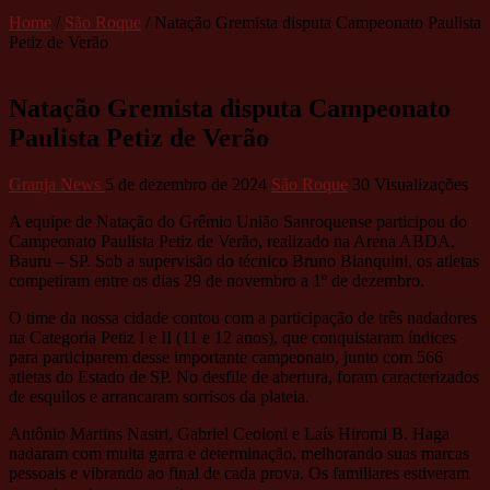
Home
/
São Roque
/
Natação Gremista disputa Campeonato Paulista
Petiz de Verão
Natação Gremista disputa Campeonato
Paulista Petiz de Verão
Granja News
5 de dezembro de 2024
São Roque
30 Visualizações
A equipe de Natação do Grêmio União Sanroquense participou do
Campeonato Paulista Petiz de Verão, realizado na Arena ABDA,
Bauru – SP. Sob a supervisão do técnico Bruno Bianquini, os atletas
competiram entre os dias 29 de novembro a 1º de dezembro.
O time da nossa cidade contou com a participação de três nadadores
na Categoria Petiz I e II (11 e 12 anos), que conquistaram índices
para participarem desse importante campeonato, junto com 566
atletas do Estado de SP. No desfile de abertura, foram caracterizados
de esquilos e arrancaram sorrisos da plateia.
Antônio Martins Nastri, Gabriel Ceoloni e Laís Hiromi B. Haga
nadaram com muita garra e determinação, melhorando suas marcas
pessoais e vibrando ao final de cada prova. Os familiares estiveram