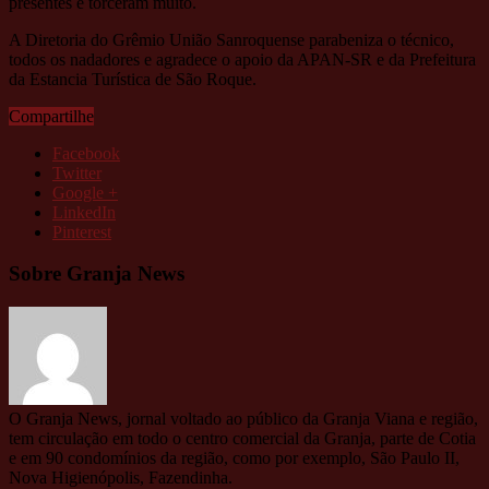
presentes e torceram muito.
A Diretoria do Grêmio União Sanroquense parabeniza o técnico,
todos os nadadores e agradece o apoio da APAN-SR e da Prefeitura
da Estancia Turística de São Roque.
Compartilhe
Facebook
Twitter
Google +
LinkedIn
Pinterest
Sobre Granja News
O Granja News, jornal voltado ao público da Granja Viana e região,
tem circulação em todo o centro comercial da Granja, parte de Cotia
e em 90 condomínios da região, como por exemplo, São Paulo II,
Nova Higienópolis, Fazendinha.