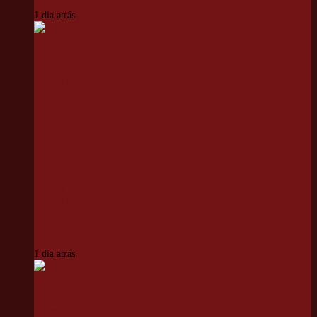
1 dia atrás
Cotia
recebe
visita da
secretária
estadual de
Cultura e
Economia
Criativa
1 dia atrás