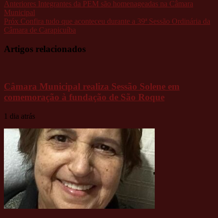
Anteriores
Integrantes da PEM são homenageadas na Câmara
Municipal
Próx
Confira tudo que aconteceu durante a 39ª Sessão Ordinária da
Câmara de Carapicuíba
Artigos relacionados
Câmara Municipal realiza Sessão Solene em
comemoração à fundação de São Roque
1 dia atrás