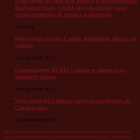
Com apoio do Instituto Motiva e concessionária
Rodoanel Oeste, GURI abre inscrições para
cursos gratuitos de música a distância
1 dia atrás
Nova pista da São Camilo finalmente aberta ao
tráfego
1 de agosto de 2012
Comerciantes da São Camilo se unem para
combater furtos
6 de agosto de 2012
Veja como foi o debate entre os candidatos de
Carapicuíba
1 de setembro de 2012
Granja News
cotia
granjanews
São Roque
granjaviana
granjavianna
granja viana
granja
vianna
Jandira
carapicuiba
obras
Câmara de São Roque
economia
música
caucaiadoalto