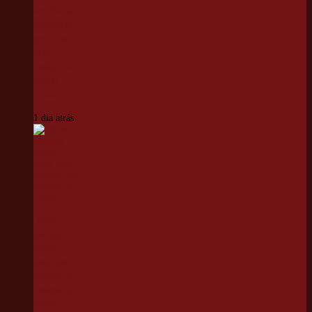
auxilia na
captura de
procurado
pela
Justiça na
região
central
1 dia atrás
IPEM
divulga
novas
datas para
aferição de
radares em
Cotia