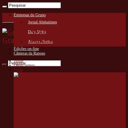
Empresas do Grupo
Jornal Alphatimes
Granja News O Jornal da
Data Alpha
Granja Viana e Região
Always Florida
Edições on-line
Câmeras da Raposo
Home
Quem somos
Cotia
Smart
Cotia