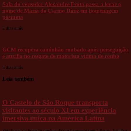
Sala do vereador Alexandre Frota passa a levar o
nome de Maria do Carmo Diniz em homenagem
póstuma
2 dias atrás
GCM recupera caminhão roubado após perseguição
e auxilia no resgate de motorista vítima de roubo
5 dias atrás
Leia também
O Castelo de São Roque transporta
visitantes ao século XI em experiência
imersiva única na América Latina
Seis horas de imersão medieval com banquete sem talheres, batalhas