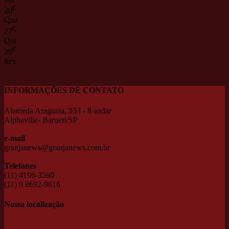
C
20
Qua
C
27
Qui
C
29
Sex
INFORMAÇÕES DE CONTATO
Alameda Araguaia, 933 - 8 andar
Alphaville- Barueri/SP
e-mail
granjanews@granjanews.com.br
Telefones
(11) 4196-3590
(11) 9 8692-9616
Nossa localização