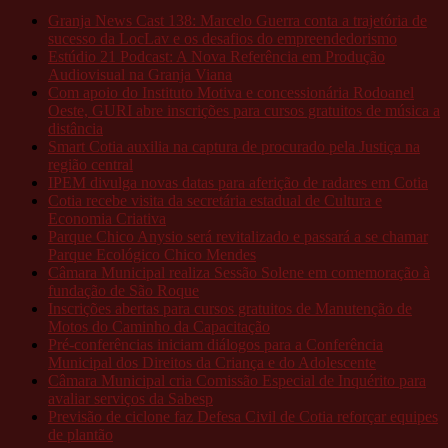
Granja News Cast 138: Marcelo Guerra conta a trajetória de
sucesso da LocLav e os desafios do empreendedorismo
Estúdio 21 Podcast: A Nova Referência em Produção
Audiovisual na Granja Viana
Com apoio do Instituto Motiva e concessionária Rodoanel
Oeste, GURI abre inscrições para cursos gratuitos de música a
distância
Smart Cotia auxilia na captura de procurado pela Justiça na
região central
IPEM divulga novas datas para aferição de radares em Cotia
Cotia recebe visita da secretária estadual de Cultura e
Economia Criativa
Parque Chico Anysio será revitalizado e passará a se chamar
Parque Ecológico Chico Mendes
Câmara Municipal realiza Sessão Solene em comemoração à
fundação de São Roque
Inscrições abertas para cursos gratuitos de Manutenção de
Motos do Caminho da Capacitação
Pré-conferências iniciam diálogos para a Conferência
Municipal dos Direitos da Criança e do Adolescente
Câmara Municipal cria Comissão Especial de Inquérito para
avaliar serviços da Sabesp
Previsão de ciclone faz Defesa Civil de Cotia reforçar equipes
de plantão