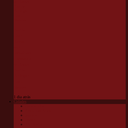
Parque
Chico
Anysio
será
revitalizado
e passará a
se chamar
Parque
Ecológico
Chico
Mendes
1 dia atrás
Cidades
Carapicuíba
Embu das Artes
Jandira
Osasco
São Roque