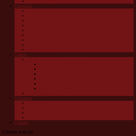
Vargem G Paulista
Categorias
Cultura
Educação
Esportes e lazer
Infantil
Política
Saúde
Trânsito e transportes
Turismo
Utilidade pública
Vídeos
Granja News
Concerto de natal Granja Viana
Granja Viana pelo alto
10 anos Jornal Granja News
Notícias
Entrevistas
Festas Granja News
Granja Channel
Utilidades
Links úteis
Telefones úteis
Aonde está o meu pet?
Câmeras da Raposo
Contato
Últimas notícias