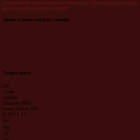
Governo do Estado
segurança pública
São Paulo
sãoroque
saúde
transporte coletivo
Câmara
de Cotia
vacinação
meio ambiente
Detran.SP
Assine o nosso canal no youtube
Tempo agora
C
19
Cotia
nublado
umidade: 66%
vento: 2km/h NW
H 19 • L 19
C
16
Seg
C
13
Ter