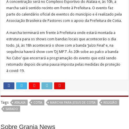
A concentração será no Complexo Esportivo do Atalaia e, às 10h, a
marcha sairá sentido recinto em frente à Prefeitura. O evento faz
parte do calendário oficial de eventos do município e é realizado pela
Associação Brasileira de Pastores com o apoio da Prefeitura de Cotia.
A marcha terminará em frente à Prefeitura onde estará montada a
estrutura para os shows com bandas locais que acontecerão o dia
todo. Já, às 18h acontecerá o show com a banda ‘Juízo Final’ e, na
sequência haverá show com ‘DJ MP7’. Às 20h sobe ao palco a banda
‘Ao Cubo’ que encerrará a programação do evento que está sendo
retomado depois de uma pausa imposta pelas medidas de proteção
à covid-19.
Tags
ATALAIA
COTIA
MARCHA PARA JESUS DE COTIA
RELIGIÃO
SABADO
Sobre Granja News