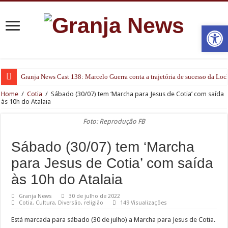
Open
Granja News Cast 138: Marcelo Guerra conta a trajetória de sucesso da Lo
Home
/
Cotia
/
Sábado (30/07) tem ‘Marcha para Jesus de Cotia’ com saída
às 10h do Atalaia
Foto: Reprodução FB
Sábado (30/07) tem ‘Marcha
para Jesus de Cotia’ com saída
às 10h do Atalaia
Granja News
30 de julho de 2022
Cotia
,
Cultura
,
Diversão
,
religião
149 Visualizações
Está marcada para sábado (30 de julho) a Marcha para Jesus de Cotia.