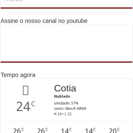
3 dias atrás
Assine o nosso canal no youtube
Tempo agora
Cotia
Nublado
24
C
umidade: 57%
vento: 6km/h WNW
H 24 • L 22
26
26
14
14
20
C
C
C
C
C