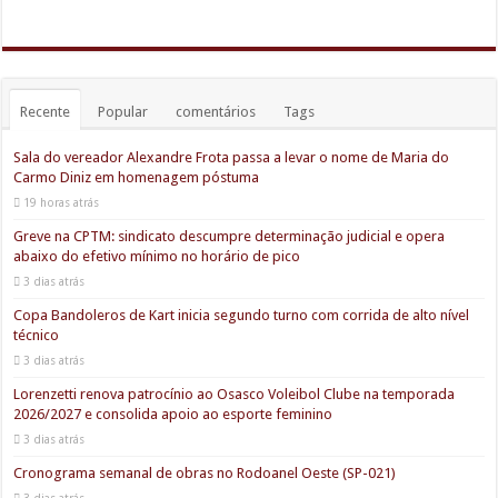
Recente
Popular
comentários
Tags
Sala do vereador Alexandre Frota passa a levar o nome de Maria do
Carmo Diniz em homenagem póstuma
19 horas atrás
Greve na CPTM: sindicato descumpre determinação judicial e opera
abaixo do efetivo mínimo no horário de pico
3 dias atrás
Copa Bandoleros de Kart inicia segundo turno com corrida de alto nível
técnico
3 dias atrás
Lorenzetti renova patrocínio ao Osasco Voleibol Clube na temporada
2026/2027 e consolida apoio ao esporte feminino
3 dias atrás
Cronograma semanal de obras no Rodoanel Oeste (SP-021)