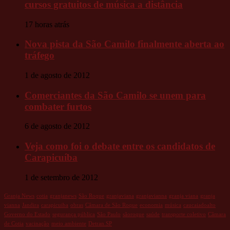
cursos gratuitos de música a distância
17 horas atrás
Nova pista da São Camilo finalmente aberta ao
tráfego
1 de agosto de 2012
Comerciantes da São Camilo se unem para
combater furtos
6 de agosto de 2012
Veja como foi o debate entre os candidatos de
Carapicuíba
1 de setembro de 2012
Granja News
cotia
granjanews
São Roque
granjaviana
granjavianna
granja viana
granja
vianna
Jandira
carapicuiba
obras
Câmara de São Roque
economia
música
caucaiadoalto
Governo do Estado
segurança pública
São Paulo
sãoroque
saúde
transporte coletivo
Câmara
de Cotia
vacinação
meio ambiente
Detran.SP