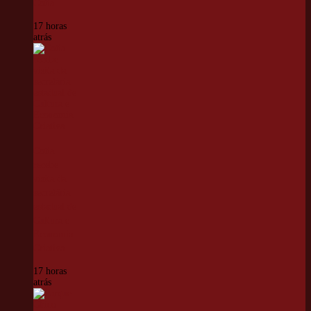
Cotia
17 horas
atrás
Cotia
recebe
visita da
secretária
estadual de
Cultura e
Economia
Criativa
17 horas
atrás