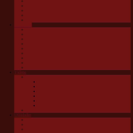
Embu das Artes
Jandira
Osasco
São Roque
Vargem G Paulista
Categorias
Cultura
Educação
Esportes e lazer
Infantil
Política
Saúde
Trânsito e transportes
Turismo
Utilidade pública
Vídeos
Granja News
Concerto de natal Granja Viana
Granja Viana pelo alto
10 anos Jornal Granja News
Notícias
Entrevistas
Festas Granja News
Granja Channel
Utilidades
Links úteis
Telefones úteis
Aonde está o meu pet?