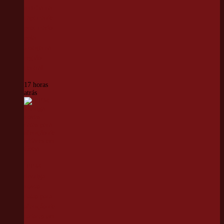
auxilia na
captura de
procurado
pela
Justiça na
região
central
17 horas
atrás
IPEM
divulga
novas
datas para
aferição de
radares em