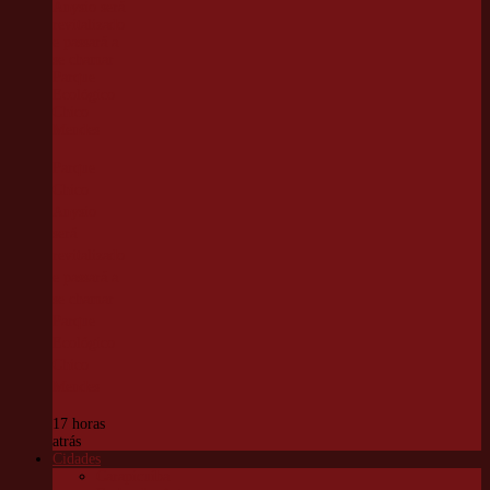
Parque
Chico
Anysio
será
revitalizado
e passará a
se chamar
Parque
Ecológico
Chico
Mendes
17 horas
atrás
Cidades
Carapicuíba