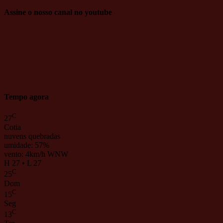
Assine o nosso canal no youtube
Tempo agora
C
27
Cotia
nuvens quebradas
umidade: 57%
vento: 4km/h WNW
H 27 • L 27
C
25
Dom
C
15
Seg
C
13