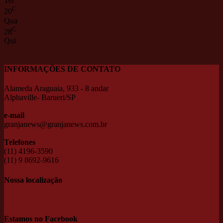
Ter
C
20
Qua
C
28
Qui
INFORMAÇÕES DE CONTATO
Alameda Araguaia, 933 - 8 andar
Alphaville- Barueri/SP
e-mail
granjanews@granjanews.com.br
Telefones
(11) 4196-3590
(11) 9 8692-9616
Nossa localização
Estamos no Facebook