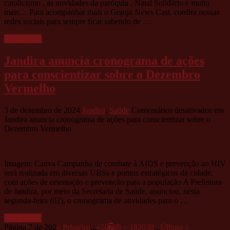
catolicismo , as novidades da paróquia , Natal Solidário e muito
mais… Para acompanhar mais o Granja News Cast, confira nossas
redes sociais para sempre ficar sabendo de …
Leia mais »
Jandira anuncia cronograma de ações
para conscientizar sobre o Dezembro
Vermelho
3 de dezembro de 2024
Jandira
,
Saúde
Comentários desativados
em
Jandira anuncia cronograma de ações para conscientizar sobre o
Dezembro Vermelho
Imagem: Canva Campanha de combate à AIDS e prevenção ao HIV
será realizada em diversas UBSs e pontos estratégicos da cidade,
com ações de orientação e prevenção para a população A Prefeitura
de Jandira, por meio da Secretaria de Saúde, anunciou, nesta
segunda-feira (02), o cronograma de atividades para o …
Leia mais »
Página 7 de 202
« Primeiro
...
«
5
6
7
8
9
»
10
20
30
...
Último »