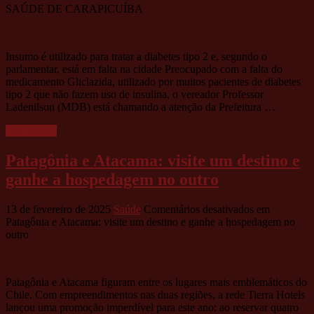
SAÚDE DE CARAPICUÍBA
Insumo é utilizado para tratar a diabetes tipo 2 e, segundo o
parlamentar, está em falta na cidade Preocupado com a falta do
medicamento Gliclazida, utilizado por muitos pacientes de diabetes
tipo 2 que não fazem uso de insulina, o vereador Professor
Ladenilson (MDB) está chamando a atenção da Prefeitura …
Leia mais »
Patagônia e Atacama: visite um destino e
ganhe a hospedagem no outro
13 de fevereiro de 2025
Saúde
Comentários desativados
em
Patagônia e Atacama: visite um destino e ganhe a hospedagem no
outro
Patagônia e Atacama figuram entre os lugares mais emblemáticos do
Chile. Com empreendimentos nas duas regiões, a rede Tierra Hotels
lançou uma promoção imperdível para este ano: ao reservar quatro