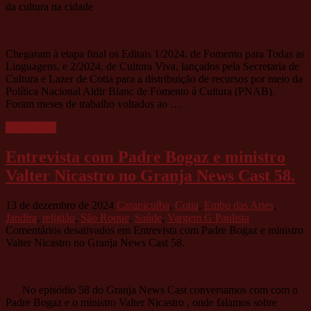
da cultura na cidade
Chegaram à etapa final os Editais 1/2024, de Fomento para Todas as
Linguagens, e 2/2024, de Cultura Viva, lançados pela Secretaria de
Cultura e Lazer de Cotia para a distribuição de recursos por meio da
Política Nacional Aldir Blanc de Fomento à Cultura (PNAB).
Foram meses de trabalho voltados ao …
Leia mais »
Entrevista com Padre Bogaz e ministro
Valter Nicastro no Granja News Cast 58.
13 de dezembro de 2024
Carapicuíba
,
Cotia
,
Embu das Artes
,
Jandira
,
religião
,
São Roque
,
Saúde
,
Vargem G Paulista
Comentários desativados
em Entrevista com Padre Bogaz e ministro
Valter Nicastro no Granja News Cast 58.
No episódio 58 do Granja News Cast conversamos com com o
Padre Bogaz e o ministro Valter Nicastro , onde falamos sobre