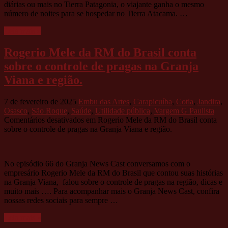
diárias ou mais no Tierra Patagonia, o viajante ganha o mesmo
número de noites para se hospedar no Tierra Atacama. …
Leia mais »
Rogerio Mele da RM do Brasil conta
sobre o controle de pragas na Granja
Viana e região.
7 de fevereiro de 2025
Embu das Artes
,
Carapicuíba
,
Cotia
,
Jandira
,
Osasco
,
São Roque
,
Saúde
,
Utilidade pública
,
Vargem G Paulista
Comentários desativados
em Rogerio Mele da RM do Brasil conta
sobre o controle de pragas na Granja Viana e região.
No episódio 66 do Granja News Cast conversamos com o
empresário Rogerio Mele da RM do Brasil que contou suas histórias
na Granja Viana, falou sobre o controle de pragas na região, dicas e
muito mais …. Para acompanhar mais o Granja News Cast, confira
nossas redes sociais para sempre …
Leia mais »