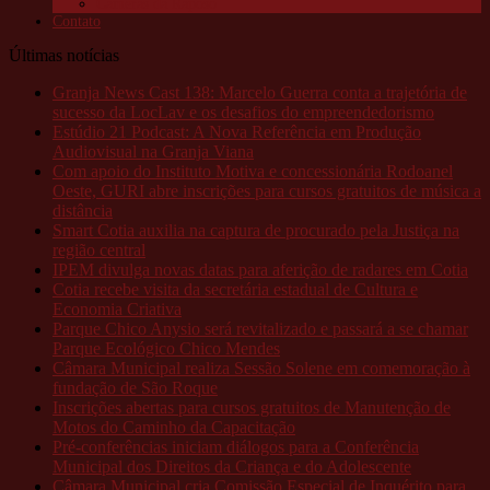
Câmeras da Raposo
Contato
Últimas notícias
Granja News Cast 138: Marcelo Guerra conta a trajetória de
sucesso da LocLav e os desafios do empreendedorismo
Estúdio 21 Podcast: A Nova Referência em Produção
Audiovisual na Granja Viana
Com apoio do Instituto Motiva e concessionária Rodoanel
Oeste, GURI abre inscrições para cursos gratuitos de música a
distância
Smart Cotia auxilia na captura de procurado pela Justiça na
região central
IPEM divulga novas datas para aferição de radares em Cotia
Cotia recebe visita da secretária estadual de Cultura e
Economia Criativa
Parque Chico Anysio será revitalizado e passará a se chamar
Parque Ecológico Chico Mendes
Câmara Municipal realiza Sessão Solene em comemoração à
fundação de São Roque
Inscrições abertas para cursos gratuitos de Manutenção de
Motos do Caminho da Capacitação
Pré-conferências iniciam diálogos para a Conferência
Municipal dos Direitos da Criança e do Adolescente
Câmara Municipal cria Comissão Especial de Inquérito para