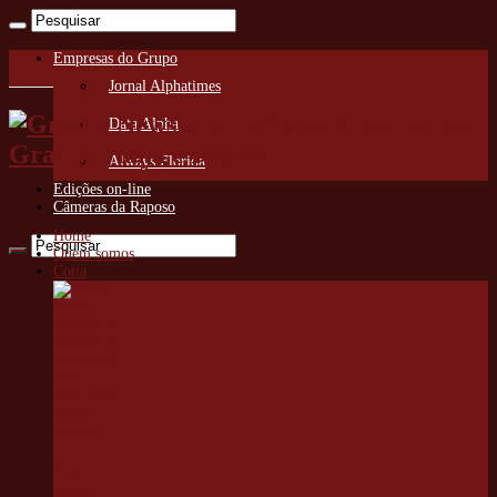
Empresas do Grupo
Jornal Alphatimes
Granja News O Jornal da
Data Alpha
Granja Viana e Região
Always Florida
Edições on-line
Câmeras da Raposo
Home
Quem somos
Cotia
Smart
Cotia