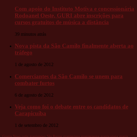
Com apoio do Instituto Motiva e concessionária
Rodoanel Oeste, GURI abre inscrições para
cursos gratuitos de música a distância
39 minutos atrás
Nova pista da São Camilo finalmente aberta ao
tráfego
1 de agosto de 2012
Comerciantes da São Camilo se unem para
combater furtos
6 de agosto de 2012
Veja como foi o debate entre os candidatos de
Carapicuíba
1 de setembro de 2012
Granja News
cotia
granjanews
São Roque
granjaviana
granjavianna
granja viana
granja