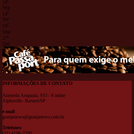
C
14
Seg
C
14
Ter
C
19
Qua
C
27
Qui
INFORMAÇÕES DE CONTATO
Alameda Araguaia, 933 - 8 andar
Alphaville- Barueri/SP
e-mail
granjanews@granjanews.com.br
Telefones
(11) 4196-3590