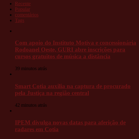
Recente
Popular
comentários
Tags
Com apoio do Instituto Motiva e concessionária
Rodoanel Oeste, GURI abre inscrições para
cursos gratuitos de música a distância
39 minutos atrás
Smart Cotia auxilia na captura de procurado
pela Justiça na região central
42 minutos atrás
IPEM divulga novas datas para aferição de
radares em Cotia