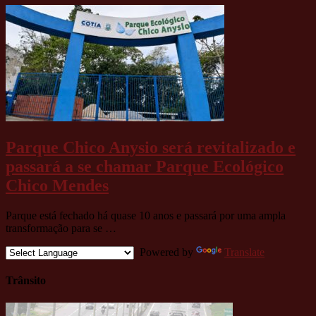
Parque Chico Anysio será revitalizado e
passará a se chamar Parque Ecológico
Chico Mendes
Parque está fechado há quase 10 anos e passará por uma ampla
transformação para se …
Powered by
Translate
Trânsito