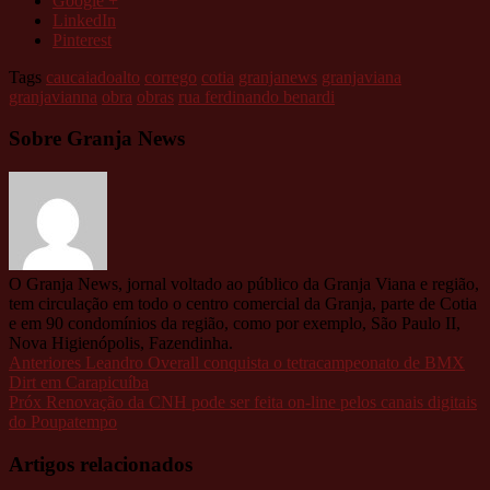
Google +
LinkedIn
Pinterest
Tags
caucaiadoalto
corrego
cotia
granjanews
granjaviana
granjavianna
obra
obras
rua ferdinando benardi
Sobre Granja News
O Granja News, jornal voltado ao público da Granja Viana e região,
tem circulação em todo o centro comercial da Granja, parte de Cotia
e em 90 condomínios da região, como por exemplo, São Paulo II,
Nova Higienópolis, Fazendinha.
Anteriores
Leandro Overall conquista o tetracampeonato de BMX
Dirt em Carapicuíba
Próx
Renovação da CNH pode ser feita on-line pelos canais digitais
do Poupatempo
Artigos relacionados