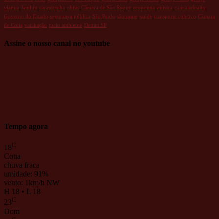
vianna
Jandira
carapicuiba
obras
Câmara de São Roque
economia
música
caucaiadoalto
Governo do Estado
segurança pública
São Paulo
sãoroque
saúde
transporte coletivo
Câmara
de Cotia
vacinação
meio ambiente
Detran.SP
Assine o nosso canal no youtube
Tempo agora
C
18
Cotia
chuva fraca
umidade: 91%
vento: 1km/h NW
H 18 • L 18
C
23
Dom