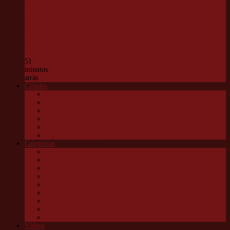
se chamar
Parque
Ecológico
Chico
Mendes
51
minutos
atrás
Cidades
Carapicuíba
Embu das Artes
Jandira
Osasco
São Roque
Vargem G Paulista
Categorias
Cultura
Educação
Esportes e lazer
Infantil
Política
Saúde
Trânsito e transportes
Turismo
Utilidade pública
Vídeos