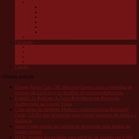
Granja News
Concerto de natal Granja Viana
Granja Viana pelo alto
10 anos Jornal Granja News
Notícias
Entrevistas
Festas Granja News
Granja Channel
Utilidades
Links úteis
Telefones úteis
Aonde está o meu pet?
Câmeras da Raposo
Contato
Últimas notícias
Granja News Cast 138: Marcelo Guerra conta a trajetória de
sucesso da LocLav e os desafios do empreendedorismo
Estúdio 21 Podcast: A Nova Referência em Produção
Audiovisual na Granja Viana
Com apoio do Instituto Motiva e concessionária Rodoanel
Oeste, GURI abre inscrições para cursos gratuitos de música a
distância
Smart Cotia auxilia na captura de procurado pela Justiça na
região central
IPEM divulga novas datas para aferição de radares em Cotia