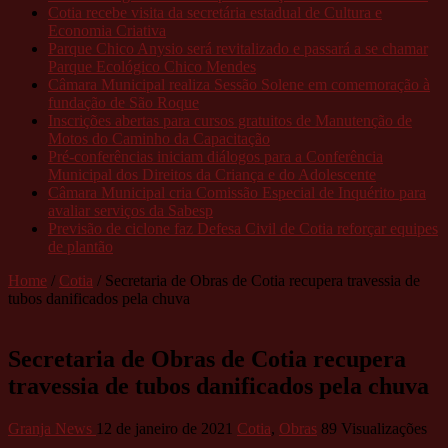
Cotia recebe visita da secretária estadual de Cultura e
Economia Criativa
Parque Chico Anysio será revitalizado e passará a se chamar
Parque Ecológico Chico Mendes
Câmara Municipal realiza Sessão Solene em comemoração à
fundação de São Roque
Inscrições abertas para cursos gratuitos de Manutenção de
Motos do Caminho da Capacitação
Pré-conferências iniciam diálogos para a Conferência
Municipal dos Direitos da Criança e do Adolescente
Câmara Municipal cria Comissão Especial de Inquérito para
avaliar serviços da Sabesp
Previsão de ciclone faz Defesa Civil de Cotia reforçar equipes
de plantão
Home
/
Cotia
/
Secretaria de Obras de Cotia recupera travessia de
tubos danificados pela chuva
Secretaria de Obras de Cotia recupera
travessia de tubos danificados pela chuva
Granja News
12 de janeiro de 2021
Cotia
,
Obras
89 Visualizações