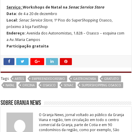
Serviço:
Workshops de Natal na
Senac Service Store
Data:
de 4 a 20 de dezembro
Local:
Senac Service Store
, 1º Piso do SuperShopping Osasco,
próximo à loja FastShop
Endereço:
Avenida dos Autonomistas, 1.828 – Osasco – esquina com
a Av. Maria Campos
Participação gratuita
Tags
ARTES
EMPREENDEDORISMO
GASTRONOMIA
GRATUITO
NATAL
OFICINA
OSASCO
SENAC
SUPERSHOPPING OSASCO
Sobre Granja News
O Granja News, jornal voltado ao público da Granja
Viana e região, tem circulação em todo o centro
comercial da Granja, parte de Cotia e em 90
condomínios da região, como por exemplo, São