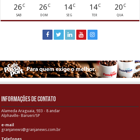
26
26
14
14
20
C
C
C
C
C
SAB
DOM
SEG
TER
QUA
INFORMAÇÕES DE CONTATO
Alameda Araguaia, 933 - 8 andar
Alphaville- Barueri/SP
e-mail
granjanews@granjanews.com.br
Telefones