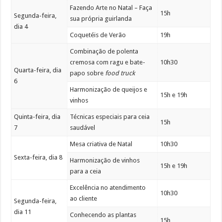
Fazendo Arte no Natal – Faça
15h
Segunda-feira,
sua própria guirlanda
dia 4
Coquetéis de Verão
19h
Combinação de polenta
cremosa com ragu e bate-
10h30
Quarta-feira, dia
papo sobre
food truck
6
Harmonização de queijos e
15h e 19h
vinhos
Quinta-feira, dia
Técnicas especiais para ceia
15h
7
saudável
Mesa criativa de Natal
10h30
Sexta-feira, dia 8
Harmonização de vinhos
15h e 19h
para a ceia
Excelência no atendimento
10h30
ao cliente
Segunda-feira,
dia 11
Conhecendo as plantas
15h