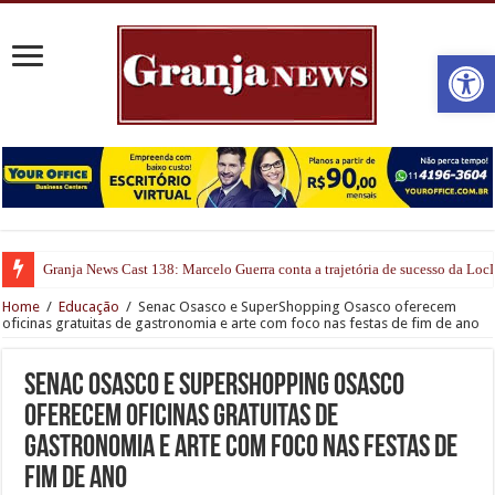
Open
Granja News Cast 138: Marcelo Guerra conta a trajetória de sucesso da Lo
Home
/
Educação
/
Senac Osasco e SuperShopping Osasco oferecem
oficinas gratuitas de gastronomia e arte com foco nas festas de fim de ano
Senac Osasco e SuperShopping Osasco
oferecem oficinas gratuitas de
gastronomia e arte com foco nas festas de
fim de ano