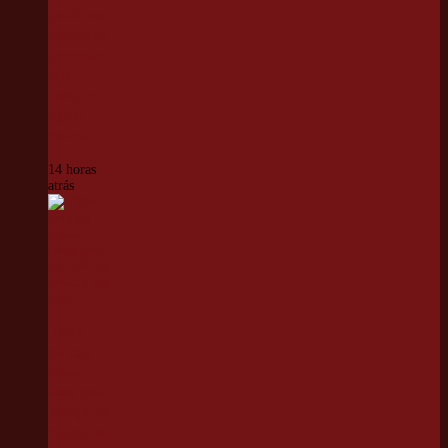
auxilia na
captura de
procurado
pela
Justiça na
região
central
14 horas
atrás
IPEM
divulga
novas
datas para
aferição de
radares em