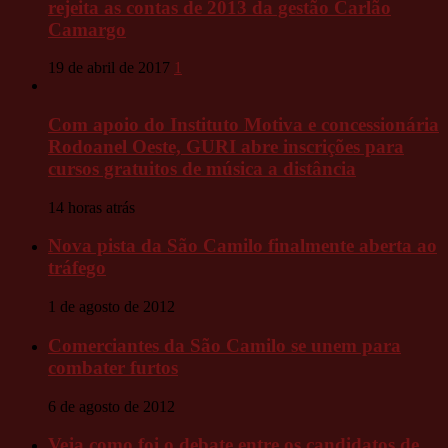
rejeita as contas de 2013 da gestão Carlão
Camargo
19 de abril de 2017
1
Com apoio do Instituto Motiva e concessionária
Rodoanel Oeste, GURI abre inscrições para
cursos gratuitos de música a distância
14 horas atrás
Nova pista da São Camilo finalmente aberta ao
tráfego
1 de agosto de 2012
Comerciantes da São Camilo se unem para
combater furtos
6 de agosto de 2012
Veja como foi o debate entre os candidatos de