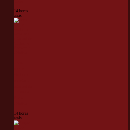
Cotia
14 horas
atrás
Cotia
recebe
visita da
secretária
estadual de
Cultura e
Economia
Criativa
14 horas
atrás