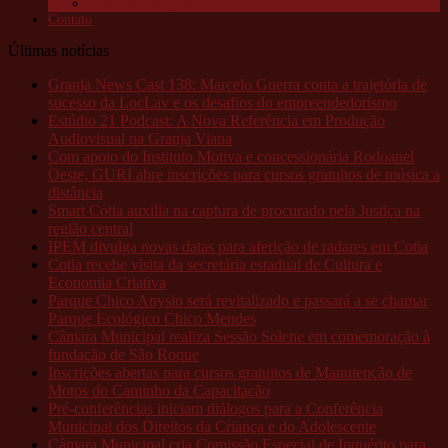
Câmeras da Raposo
Contato
Últimas notícias
Granja News Cast 138: Marcelo Guerra conta a trajetória de
sucesso da LocLav e os desafios do empreendedorismo
Estúdio 21 Podcast: A Nova Referência em Produção
Audiovisual na Granja Viana
Com apoio do Instituto Motiva e concessionária Rodoanel
Oeste, GURI abre inscrições para cursos gratuitos de música a
distância
Smart Cotia auxilia na captura de procurado pela Justiça na
região central
IPEM divulga novas datas para aferição de radares em Cotia
Cotia recebe visita da secretária estadual de Cultura e
Economia Criativa
Parque Chico Anysio será revitalizado e passará a se chamar
Parque Ecológico Chico Mendes
Câmara Municipal realiza Sessão Solene em comemoração à
fundação de São Roque
Inscrições abertas para cursos gratuitos de Manutenção de
Motos do Caminho da Capacitação
Pré-conferências iniciam diálogos para a Conferência
Municipal dos Direitos da Criança e do Adolescente
Câmara Municipal cria Comissão Especial de Inquérito para