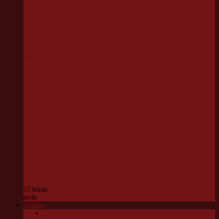
Parque
Chico
Anysio
será
revitalizado
e passará a
se chamar
Parque
Ecológico
Chico
Mendes
15 horas
atrás
Cidades
Carapicuíba