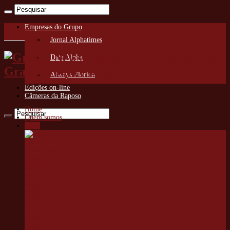
Empresas do Grupo
Jornal Alphatimes
Granja News O Jornal da
Data Alpha
Granja Viana e Região
Always Florida
Edições on-line
Câmeras da Raposo
Home
Quem somos
Cotia
Smart
Cotia