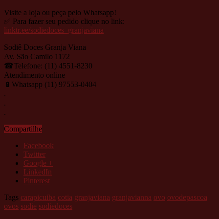
Visite a loja ou peça pelo Whatsapp!
✅ Para fazer seu pedido clique no link:
linktr.ee/sodiedoces_granjaviana
Sodiê Doces Granja Viana⠀⠀⠀⠀⠀⠀⠀⠀⠀⠀⠀⠀⠀⠀⠀⠀⠀⠀
Av. São Camilo 1172 ⠀
☎Telefone: (11) 4551-8230⠀
Atendimento online⠀⠀⠀⠀⠀⠀⠀⠀⠀
📱Whatsapp (11) 97553-0404⠀⠀
.⠀⠀⠀⠀⠀⠀⠀⠀⠀⠀⠀⠀⠀⠀
.⠀⠀⠀⠀⠀⠀⠀⠀⠀⠀⠀⠀⠀⠀
.⠀⠀⠀⠀⠀⠀⠀⠀⠀⠀⠀⠀⠀⠀
Compartilhe
Facebook
Twitter
Google +
LinkedIn
Pinterest
Tags
carapicuiba
cotia
granjaviana
granjavianna
ovo
ovodepascoa
ovos
sodie
sodiedoces