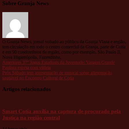
Sobre Granja News
O Granja News, jornal voltado ao público da Granja Viana e região,
tem circulação em todo o centro comercial da Granja, parte de Cotia
e em 90 condomínios da região, como por exemplo, São Paulo II,
Nova Higienópolis, Fazendinha.
Anteriores
37° Jogos Estaduais da Juventude: Vargem Grande
Paulista estréia com vitória
Próx
Sábado tem apresentação de musical sobre alimentação
saudável no Encontro Cultural de Cotia
Artigos relacionados
Smart Cotia auxilia na captura de procurado pela
Justiça na região central
14 horas atrás