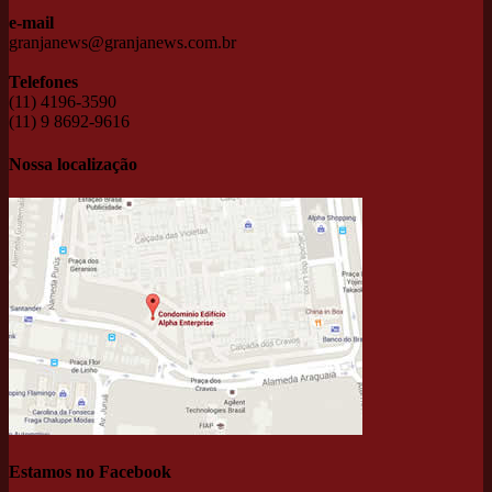
e-mail
granjanews@granjanews.com.br
Telefones
(11) 4196-3590
(11) 9 8692-9616
Nossa localização
Estamos no Facebook