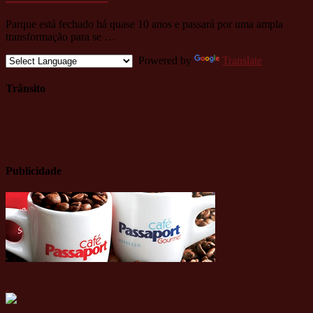
Parque está fechado há quase 10 anos e passará por uma ampla
transformação para se …
Powered by
Translate
Trânsito
Publicidade