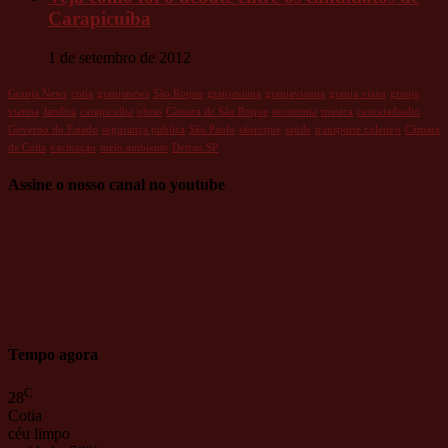
Carapicuíba
1 de setembro de 2012
Granja News
cotia
granjanews
São Roque
granjaviana
granjavianna
granja viana
granja
vianna
Jandira
carapicuiba
obras
Câmara de São Roque
economia
música
caucaiadoalto
Governo do Estado
segurança pública
São Paulo
sãoroque
saúde
transporte coletivo
Câmara
de Cotia
vacinação
meio ambiente
Detran.SP
Assine o nosso canal no youtube
Tempo agora
C
28
Cotia
céu limpo