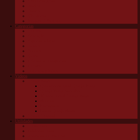
Embu das Artes
Jandira
Osasco
São Roque
Vargem G Paulista
Categorias
Cultura
Educação
Esportes e lazer
Infantil
Política
Saúde
Trânsito e transportes
Turismo
Utilidade pública
Vídeos
Granja News
Concerto de natal Granja Viana
Granja Viana pelo alto
10 anos Jornal Granja News
Notícias
Entrevistas
Festas Granja News
Granja Channel
Utilidades
Links úteis
Telefones úteis
Aonde está o meu pet?