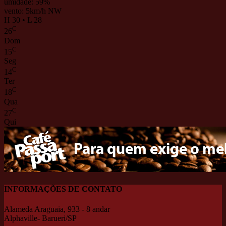
umidade: 59%
vento: 5km/h NW
H 30 • L 28
C
26
Dom
C
15
Seg
C
14
Ter
C
18
Qua
C
27
Qui
INFORMAÇÕES DE CONTATO
Alameda Araguaia, 933 - 8 andar
Alphaville- Barueri/SP