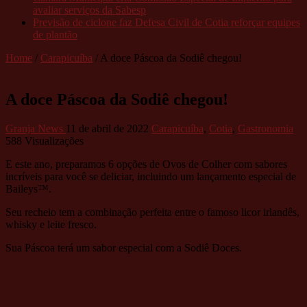
avaliar serviços da Sabesp
Previsão de ciclone faz Defesa Civil de Cotia reforçar equipes
de plantão
Home
/
Carapicuíba
/
A doce Páscoa da Sodiê chegou!
A doce Páscoa da Sodiê chegou!
Granja News
11 de abril de 2022
Carapicuíba
,
Cotia
,
Gastronomia
588 Visualizações
E este ano, preparamos 6 opções de Ovos de Colher com sabores
incríveis para você se deliciar, incluindo um lançamento especial de
Baileys™.
Seu recheio tem a combinação perfeita entre o famoso licor irlandês,
whisky e leite fresco.
Sua Páscoa terá um sabor especial com a Sodiê Doces.