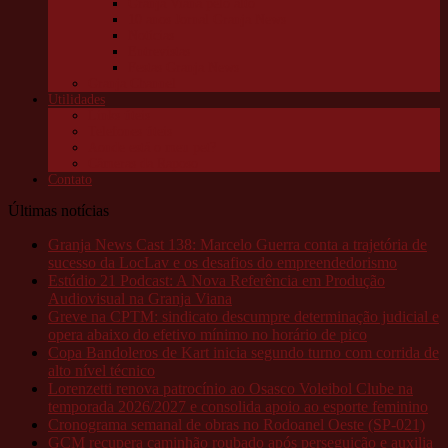
Granja Viana pelo alto
10 anos Jornal Granja News
Notícias
Entrevistas
Festas Granja News
Granja Channel
Utilidades
Links úteis
Telefones úteis
Aonde está o meu pet?
Câmeras da Raposo
Contato
Últimas notícias
Granja News Cast 138: Marcelo Guerra conta a trajetória de
sucesso da LocLav e os desafios do empreendedorismo
Estúdio 21 Podcast: A Nova Referência em Produção
Audiovisual na Granja Viana
Greve na CPTM: sindicato descumpre determinação judicial e
opera abaixo do efetivo mínimo no horário de pico
Copa Bandoleros de Kart inicia segundo turno com corrida de
alto nível técnico
Lorenzetti renova patrocínio ao Osasco Voleibol Clube na
temporada 2026/2027 e consolida apoio ao esporte feminino
Cronograma semanal de obras no Rodoanel Oeste (SP-021)
GCM recupera caminhão roubado após perseguição e auxilia