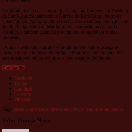
karine Ribeiro.
No Sumô, o atleta de Jandira foi destaque no Campeonato Brasileiro
de Sumô, que foi realizado no Ginásio do Bom Retiro, bairro da
cidade de São Paulo, no último dia 27. Neste campeonato o atleta de
Jandira Felipe Ishimaru Martin, foi vice-campeão na categoria
absoluto, e também campeão por equipes, compondo a equipe
Sudoeste.
Os atuais resultados dos atletas de Jandira em ambos os esporte,
fazem com que todos na Diretoria de Esporte acreditem que 2022
será um ano de muitas conquistas para o esporte de Jandira.
Compartilhe
Facebook
Twitter
Google +
LinkedIn
Pinterest
Tags
ginastica artistica jandira
Granja News
Jandira
sumo jandira
Sobre Granja News