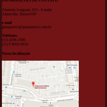
INFORMAÇÕES DE CONTATO
Alameda Araguaia, 933 - 8 andar
Alphaville- Barueri/SP
e-mail
granjanews@granjanews.com.br
Telefones
(11) 4196-3590
(11) 9 8692-9616
Nossa localização