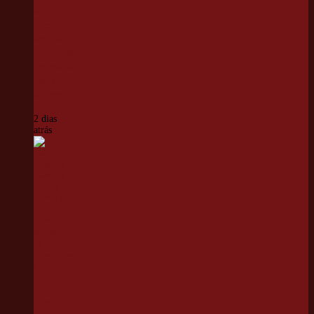
de Kart
inicia
segundo
turno com
corrida de
alto nível
técnico
2 dias
atrás
Duelo
entre