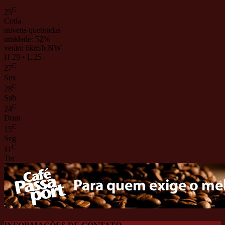
C
25
Cotia
nuvens quebradas
umidade: 52%
vento: 6km/h NW
H 29 • L 25
C
27
Sex
C
28
Sab
C
24
Dom
C
15
Seg
C
11
Ter