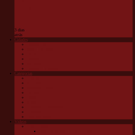
Sessões
Ordinárias
na terça-
feira
3 dias
atrás
Cidades
Carapicuíba
Embu das Artes
Jandira
Osasco
São Roque
Vargem G Paulista
Categorias
Cultura
Educação
Esportes e lazer
Infantil
Política
Saúde
Trânsito e transportes
Turismo
Utilidade pública
Vídeos
Granja News
Concerto de natal Granja Viana