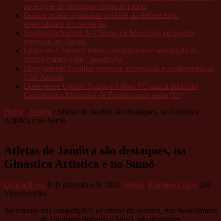
no resgate de motorista vítima de roubo
Osasco recebe a primeira unidade do Sebrae Aqui
especializada em inovação
Sessões Ordinárias da Câmara de Municipal de Jandira
retornam em Agosto
Grupo de Gestantes reforça acolhimento e orientação às
futuras mamães em Carapicuíba
Planejamento Familiar promove informação e acolhimento na
USF Ariston
Duelo entre Grêmio Faísca e Folhas FC marca início do
Campeonato Municipal de Futebol nesta sexta (31)
Home
/
Jandira
/
Atletas de Jandira são destaques, na Ginástica
Artística e no Sumô
Atletas de Jandira são destaques, na
Ginástica Artística e no Sumô
Granja News
8 de dezembro de 2021
Jandira
,
Esportes e lazer
261
Visualizações
No retorno das competições, os atletas de Jandira, nas modalidades
de Ginástica Artística e Sumô, são destaques