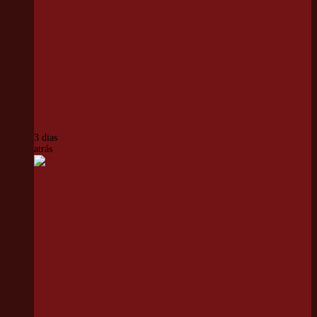
VivaVôlei
promove
capacitação
gratuita
para
professores
e
estagiários
em Cotia
3 dias
atrás
Poder
Legislativo
de Cotia
retoma