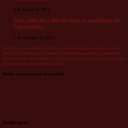
6 de agosto de 2012
Veja como foi o debate entre os candidatos de
Carapicuíba
1 de setembro de 2012
Granja News
cotia
granjanews
São Roque
granjaviana
granjavianna
granja viana
granja
vianna
Jandira
carapicuiba
obras
Câmara de São Roque
economia
música
caucaiadoalto
Governo do Estado
segurança pública
São Paulo
sãoroque
saúde
transporte coletivo
Câmara
de Cotia
vacinação
meio ambiente
Detran.SP
Assine o nosso canal no youtube
Tempo agora