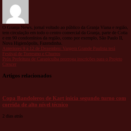
O Granja News, jornal voltado ao público da Granja Viana e região,
tem circulação em todo o centro comercial da Granja, parte de Cotia
e em 90 condomínios da região, como por exemplo, São Paulo II,
Nova Higienópolis, Fazendinha.
Anteriores
9 a 12 de Dezembro: Vargem Grande Paulista terá
Festival de Torresmo e Churros
Próx
Prefeitura de Carapicuíba prorroga inscrições para o Projeto
Crescer
Artigos relacionados
Copa Bandoleros de Kart inicia segundo turno com
corrida de alto nível técnico
2 dias atrás