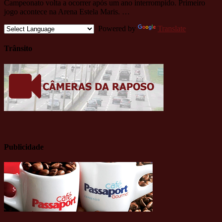
Campeonato volta a ocorrer após um ano interrompido. Primeiro
jogo acontece na Arena Estela Maris. …
Powered by
Translate
Trânsito
Publicidade