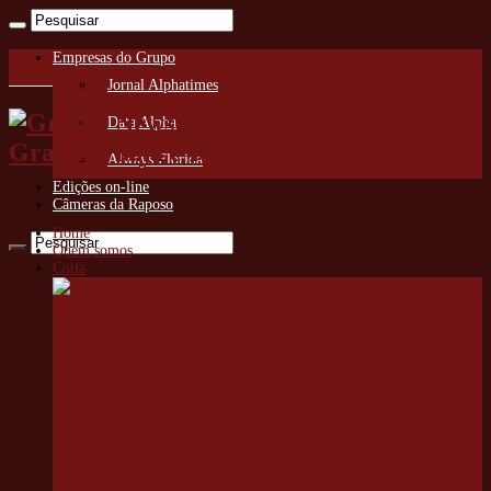
Empresas do Grupo
Jornal Alphatimes
Granja News O Jornal da
Data Alpha
Granja Viana e Região
Always Florida
Edições on-line
Câmeras da Raposo
Home
Quem somos
Cotia
Copa
Bandoleros