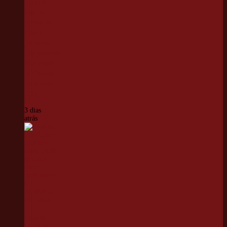
Grêmio
Faísca e
Folhas FC
marca
início do
Campeonato
Municipal
de Futebol
nesta sexta
(31)
3 dias
atrás
Projeto