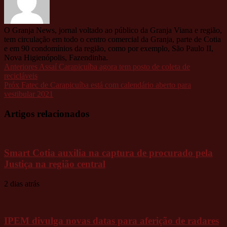
O Granja News, jornal voltado ao público da Granja Viana e região,
tem circulação em todo o centro comercial da Granja, parte de Cotia
e em 90 condomínios da região, como por exemplo, São Paulo II,
Nova Higienópolis, Fazendinha.
Anteriores
Assaí Carapicuíba agora tem posto de coleta de
recicláveis
Próx
Fatec de Carapicuíba está com calendário aberto para
vestibular 2021
Artigos relacionados
Smart Cotia auxilia na captura de procurado pela
Justiça na região central
2 dias atrás
IPEM divulga novas datas para aferição de radares