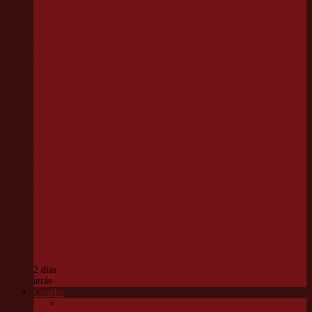
Parque
Chico
Anysio
será
revitalizado
e passará a
se chamar
Parque
Ecológico
Chico
Mendes
2 dias
atrás
Cidades
Carapicuíba