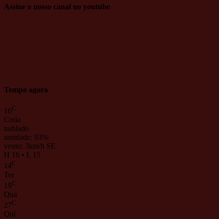
Assine o nosso canal no youtube
Tempo agora
C
16
Cotia
nublado
umidade: 93%
vento: 3km/h SE
H 16 • L 15
C
14
Ter
C
19
Qua
C
27
Qui