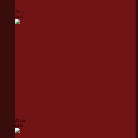
Cotia
2 dias
atrás
Cotia
recebe
visita da
secretária
estadual de
Cultura e
Economia
Criativa
2 dias
atrás