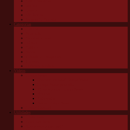
Embu das Artes
Jandira
Osasco
São Roque
Vargem G Paulista
Categorias
Cultura
Educação
Esportes e lazer
Infantil
Política
Saúde
Trânsito e transportes
Turismo
Utilidade pública
Vídeos
Granja News
Concerto de natal Granja Viana
Granja Viana pelo alto
10 anos Jornal Granja News
Notícias
Entrevistas
Festas Granja News
Granja Channel
Utilidades
Links úteis
Telefones úteis
Aonde está o meu pet?