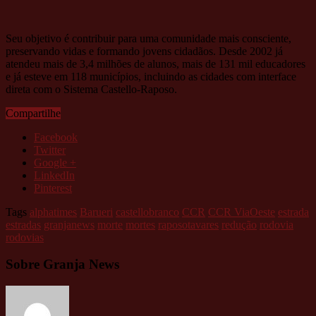
Seu objetivo é contribuir para uma comunidade mais consciente,
preservando vidas e formando jovens cidadãos. Desde 2002 já
atendeu mais de 3,4 milhões de alunos, mais de 131 mil educadores
e já esteve em 118 municípios, incluindo as cidades com interface
direta com o Sistema Castello-Raposo.
Compartilhe
Facebook
Twitter
Google +
LinkedIn
Pinterest
Tags
alphatimes
Barueri
castellobranco
CCR
CCR ViaOeste
estrada
estradas
granjanews
morte
mortes
raposotavares
redução
rodovia
rodovias
Sobre Granja News