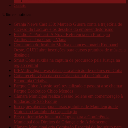
Câmeras da Raposo
Contato
Últimas notícias
Granja News Cast 138: Marcelo Guerra conta a trajetória de
sucesso da LocLav e os desafios do empreendedorismo
Estúdio 21 Podcast: A Nova Referência em Produção
Audiovisual na Granja Viana
Com apoio do Instituto Motiva e concessionária Rodoanel
Oeste, GURI abre inscrições para cursos gratuitos de música a
distância
Smart Cotia auxilia na captura de procurado pela Justiça na
região central
IPEM divulga novas datas para aferição de radares em Cotia
Cotia recebe visita da secretária estadual de Cultura e
Economia Criativa
Parque Chico Anysio será revitalizado e passará a se chamar
Parque Ecológico Chico Mendes
Câmara Municipal realiza Sessão Solene em comemoração à
fundação de São Roque
Inscrições abertas para cursos gratuitos de Manutenção de
Motos do Caminho da Capacitação
Pré-conferências iniciam diálogos para a Conferência
Municipal dos Direitos da Criança e do Adolescente
Câmara Municipal cria Comissão Especial de Inquérito para