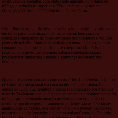
quantidade de acidentes com óbitos pelo aumento no volume de
tráfego, a redução foi superior a 75%”, enfatiza o gestor de
Operações Viárias da CCR ViaOeste, Carlos Costa.
Ele atribui essas significativas reduções a importantes investimentos
em obras para modernização da malha viária, bem como em
constantes campanhas de conscientização dos condutores. “Muitos
planos de trabalho foram desenvolvidos e metas traçadas, sempre
contando com equipes qualificadas e comprometidas. E isso é
possível com investimento em tecnologia e inteligência para
proporcionar fluidez nas estradas e segurança aos motoristas”,
destaca.
Quando se fala em cuidados com os usuários das rodovias, o Centro
de Controle Operacional é o coração deste amplo sistema. É a
equipe do CCO que monitora o trecho sob concessão por meio das
mais de 70 câmeras que atuam exclusivamente no monitoramento do
tráfego, proporcionando atuação preventiva e emergencial com o
menor tempo de resposta. Também importantes são as 40 estações
analisadoras de tráfego, que contam veículos e medem velocidade,
transmitindo as informações em tempo real ao Centro de Controle,
que desta forma pode antever o aumento do fluxo e as eventuais