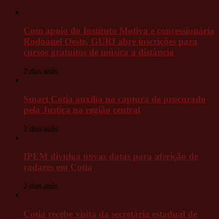
Com apoio do Instituto Motiva e concessionária
Rodoanel Oeste, GURI abre inscrições para
cursos gratuitos de música a distância
2 dias atrás
Smart Cotia auxilia na captura de procurado
pela Justiça na região central
2 dias atrás
IPEM divulga novas datas para aferição de
radares em Cotia
2 dias atrás
Cotia recebe visita da secretária estadual de