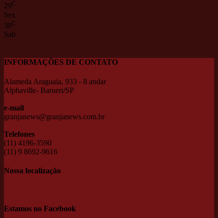
C
29
Sex
C
30
Sab
INFORMAÇÕES DE CONTATO
Alameda Araguaia, 933 - 8 andar
Alphaville- Barueri/SP
e-mail
granjanews@granjanews.com.br
Telefones
(11) 4196-3590
(11) 9 8692-9616
Nossa localização
Estamos no Facebook