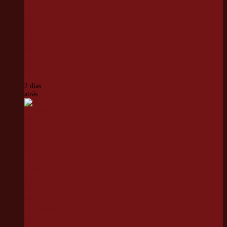
auxilia na
captura de
procurado
pela
Justiça na
região
central
2 dias
atrás
IPEM
divulga
novas
datas para
aferição de
radares em