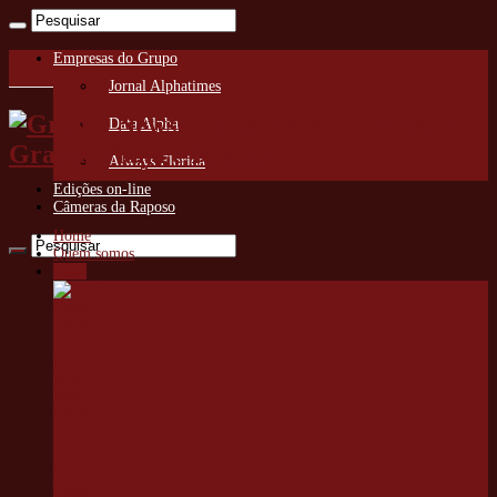
Empresas do Grupo
Jornal Alphatimes
Granja News O Jornal da
Data Alpha
Granja Viana e Região
Always Florida
Edições on-line
Câmeras da Raposo
Home
Quem somos
Cotia
Smart
Cotia