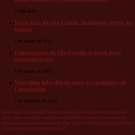
2 dias atrás
Nova pista da São Camilo finalmente aberta ao
tráfego
1 de agosto de 2012
Comerciantes da São Camilo se unem para
combater furtos
6 de agosto de 2012
Veja como foi o debate entre os candidatos de
Carapicuíba
1 de setembro de 2012
Granja News
cotia
granjanews
São Roque
granjaviana
granjavianna
granja viana
granja
vianna
Jandira
carapicuiba
obras
Câmara de São Roque
economia
música
caucaiadoalto
Governo do Estado
segurança pública
São Paulo
sãoroque
saúde
transporte coletivo
Câmara
de Cotia
vacinação
meio ambiente
Detran.SP