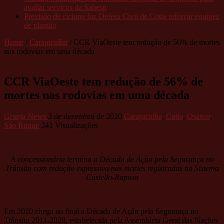
avaliar serviços da Sabesp
Previsão de ciclone faz Defesa Civil de Cotia reforçar equipes
de plantão
Home
/
Carapicuíba
/
CCR ViaOeste tem redução de 56% de mortes
nas rodovias em uma década
CCR ViaOeste tem redução de 56% de
mortes nas rodovias em uma década
Granja News
3 de dezembro de 2020
Carapicuíba
,
Cotia
,
Osasco
,
São Roque
241 Visualizações
A concessionária termina a Década de Ação pela Segurança no
Trânsito com redução expressiva nas mortes registradas no Sistema
Castello-Raposo
Em 2020 chega ao final a Década de Ação pela Segurança no
Trânsito 2011-2020, estabelecida pela Assembleia Geral das Nações