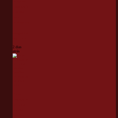
promove
capacitação
gratuita
para
professores
e
estagiários
em Cotia
2 dias
atrás
Poder
Legislativo
de Cotia
retoma
Sessões