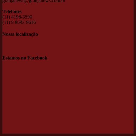
granjanews@granjanews.com.br
Telefones
(11) 4196-3590
(11) 9 8692-9616
Nossa localização
Estamos no Facebook