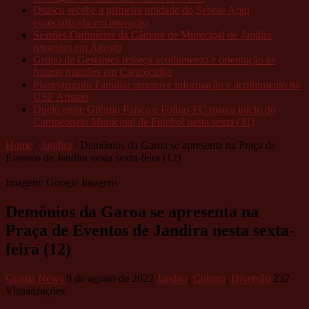
Osasco recebe a primeira unidade do Sebrae Aqui
especializada em inovação
Sessões Ordinárias da Câmara de Municipal de Jandira
retornam em Agosto
Grupo de Gestantes reforça acolhimento e orientação às
futuras mamães em Carapicuíba
Planejamento Familiar promove informação e acolhimento na
USF Ariston
Duelo entre Grêmio Faísca e Folhas FC marca início do
Campeonato Municipal de Futebol nesta sexta (31)
Home
/
Jandira
/
Demônios da Garoa se apresenta na Praça de
Eventos de Jandira nesta sexta-feira (12)
Imagem: Google Imagens
Demônios da Garoa se apresenta na
Praça de Eventos de Jandira nesta sexta-
feira (12)
Granja News
9 de agosto de 2022
Jandira
,
Cultura
,
Diversão
232
Visualizações