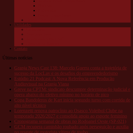
10 anos Jornal Granja News
Notícias
Entrevistas
Festas Granja News
Granja Channel
Utilidades
Links úteis
Telefones úteis
Aonde está o meu pet?
Câmeras da Raposo
Contato
Últimas notícias
Granja News Cast 138: Marcelo Guerra conta a trajetória de
sucesso da LocLav e os desafios do empreendedorismo
Estúdio 21 Podcast: A Nova Referência em Produção
Audiovisual na Granja Viana
Greve na CPTM: sindicato descumpre determinação judicial e
opera abaixo do efetivo mínimo no horário de pico
Copa Bandoleros de Kart inicia segundo turno com corrida de
alto nível técnico
Lorenzetti renova patrocínio ao Osasco Voleibol Clube na
temporada 2026/2027 e consolida apoio ao esporte feminino
Cronograma semanal de obras no Rodoanel Oeste (SP-021)
GCM recupera caminhão roubado após perseguição e auxilia
no resgate de motorista vítima de roubo