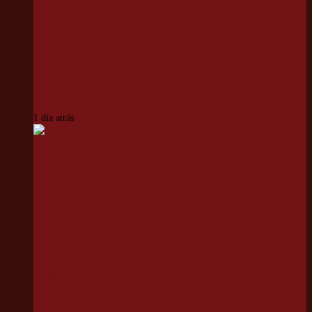
de Kart
inicia
segundo
turno com
corrida de
alto nível
técnico
1 dia atrás
Duelo
entre
Grêmio