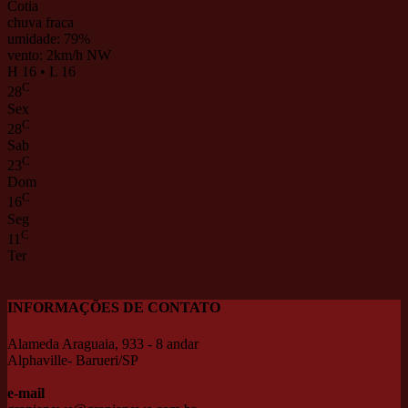
Cotia
chuva fraca
umidade: 79%
vento: 2km/h NW
H 16 • L 16
C
28
Sex
C
28
Sab
C
23
Dom
C
16
Seg
C
11
Ter
INFORMAÇÕES DE CONTATO
Alameda Araguaia, 933 - 8 andar
Alphaville- Barueri/SP
e-mail