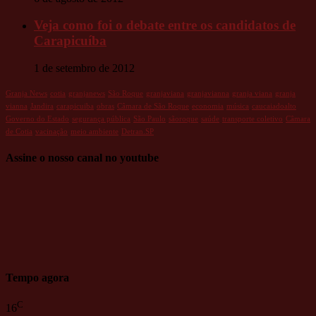
Veja como foi o debate entre os candidatos de
Carapicuíba
1 de setembro de 2012
Granja News
cotia
granjanews
São Roque
granjaviana
granjavianna
granja viana
granja
vianna
Jandira
carapicuiba
obras
Câmara de São Roque
economia
música
caucaiadoalto
Governo do Estado
segurança pública
São Paulo
sãoroque
saúde
transporte coletivo
Câmara
de Cotia
vacinação
meio ambiente
Detran.SP
Assine o nosso canal no youtube
Tempo agora
C
16