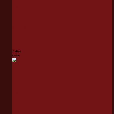
Faísca e
Folhas FC
marca
início do
Campeonato
Municipal
de Futebol
nesta sexta
(31)
2 dias
atrás
Projeto
VivaVôlei