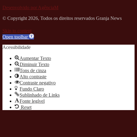
Desenvolvido por AgênciaM
© Copyright 2026, Todos os direitos reservados Granja News
Skip to content
Open toolbar
Acessibilidade
Aumentar Texto
Diminuir Texto
Tons de cinza
Alto contraste
Contraste negativo
Fundo Claro
Sublinhado de Links
Fonte legível
Reset