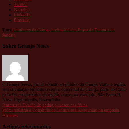
Twitter
Google +
LinkedIn
Pinterest
Tags
Demônios da Garoa
Jandira
música
Praça de Eventos de
Jandira
Sobre Granja News
O Granja News, jornal voltado ao público da Granja Viana e região,
tem circulação em todo o centro comercial da Granja, parte de Cotia
e em 90 condomínios da região, como por exemplo, São Paulo II,
Nova Higienópolis, Fazendinha.
Anteriores
Evasão de pedágio cresce nas férias
Próx
Indústria e Comércio de Jandira realiza reunião na empresa
Amonex
Artigos relacionados