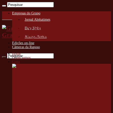
Empresas do Grupo
Jornal Alphatimes
Granja News O Jornal da
Data Alpha
Granja Viana e Região
Always Florida
Edições on-line
Câmeras da Raposo
Home
Quem somos
Cotia
Copa
Bandoleros