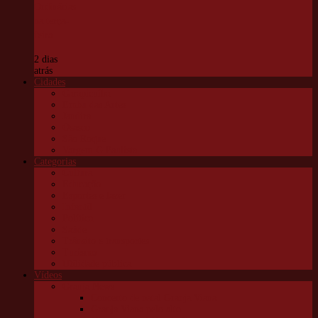
Ordinárias
na terça-
feira
2 dias
atrás
Cidades
Carapicuíba
Embu das Artes
Jandira
Osasco
São Roque
Vargem G Paulista
Categorias
Cultura
Educação
Esportes e lazer
Infantil
Política
Saúde
Trânsito e transportes
Turismo
Utilidade pública
Vídeos
Granja News
Concerto de natal Granja Viana
Granja Viana pelo alto