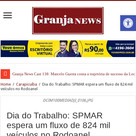
Open
Granja News Cast 138: Marcelo Guerra conta a trajetória de sucesso da Lo
Home
/
Carapicuíba
/
Dia do Trabalho: SPMAR espera um fluxo de 824 mil
veículos no Rodoanel
DCIM100MEDIADJI_0106.JPG
Dia do Trabalho: SPMAR
espera um fluxo de 824 mil
veículos no Rodoanel