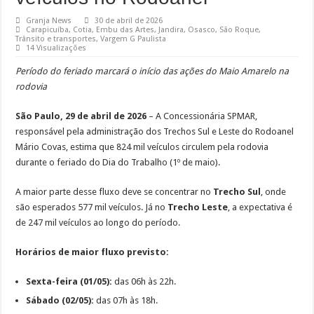
Granja News
30 de abril de 2026
Carapicuíba
,
Cotia
,
Embu das Artes
,
Jandira
,
Osasco
,
São Roque
,
Trânsito e transportes
,
Vargem G Paulista
14 Visualizações
Período do feriado marcará o início das ações do Maio Amarelo na
rodovia
São Paulo, 29 de abril de 2026
– A Concessionária SPMAR,
responsável pela administração dos Trechos Sul e Leste do Rodoanel
Mário Covas, estima que 824 mil veículos circulem pela rodovia
durante o feriado do Dia do Trabalho (1º de maio).
A maior parte desse fluxo deve se concentrar no
Trecho Sul
, onde
são esperados 577 mil veículos. Já no
Trecho Leste
, a expectativa é
de 247 mil veículos ao longo do período.
Horários de maior fluxo previsto:
Sexta-feira (01/05):
das 06h às 22h.
Sábado (02/05):
das 07h às 18h.