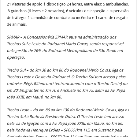
21 viaturas de apoio à disposição 24 horas, entre elas: 5 ambulâncias,
8 guinchos (6 leves e 2 pesados), 6 veículos de inspeção e supervisão
de tráfego, 1 caminhão de combate ao incêndio e 1 carro de resgate
de animais.
SPMAR – A Concessionária SPMAR atua na administração dos
Trechos Sul e Leste do Rodoanel Mario Covas, sendo responsável
pela gestão de 76% do Rodoanel Metropolitano de São Paulo em
operação.
Trecho Sul – do km 30 ao km 86 do Rodoanel Mario Covas, liga os
Trechos Leste e Oeste do Rodoanel. O Trecho Sul tem acesso pelas
rodovias Régis Bittencourt (entroncamento com o Trecho Oeste) no
km 30; Imigrantes no km 70 e Anchieta no km 75, além da Av. Papa
João XXIII, em Mauá, no km 86.
Trecho Leste – do km 86 ao km 130 do Rodoanel Mario Covas, liga os
Trecho Sul à Rodovia Presidente Dutra. O Trecho Leste tem acesso
pela via de ligação com a Av. Papa João XXIII, em Mauá, no km 86;
pela Rodovia Henrique Eróles – SP066 (km 115, em Suzano); pela
Rodovia Ayrton Senna – SP070 (km 124 em Itaquaquecetuba) e pela