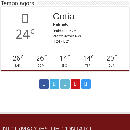
Tempo agora
Cotia
Nublado
24
C
umidade: 67%
vento: 4km/h NW
H 24 • L 21
26
26
14
14
20
C
C
C
C
C
SAB
DOM
SEG
TER
QUA
INFORMAÇÕES DE CONTATO