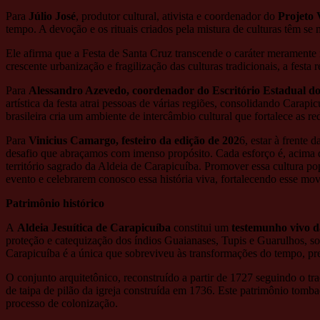
Para
Júlio José
, produtor cultural, ativista e coordenador do
Projeto 
tempo. A devoção e os rituais criados pela mistura de culturas têm se 
Ele afirma que a Festa de Santa Cruz transcende o caráter meramente r
crescente urbanização e fragilização das culturas tradicionais, a festa 
Para
Alessandro Azevedo, coordenador do Escritório Estadual do
artística da festa atrai pessoas de várias regiões, consolidando Cara
brasileira cria um ambiente de intercâmbio cultural que fortalece as r
Para
Vinicius Camargo, festeiro da edição de 202
6, estar à frente
desafio que abraçamos com imenso propósito. Cada esforço é, acima de
território sagrado da Aldeia de Carapicuíba. Promover essa cultura po
evento e celebrarem conosco essa história viva, fortalecendo esse mov
Patrimônio histórico
A
Aldeia Jesuítica de Carapicuíba
constitui um
testemunho vivo da
proteção e catequização dos índios Guaianases, Tupis e Guarulhos, s
Carapicuíba é a única que sobreviveu às transformações do tempo, pre
O conjunto arquitetônico, reconstruído a partir de 1727 seguindo o t
de taipa de pilão da igreja construída em 1736. Este patrimônio tomba
processo de colonização.