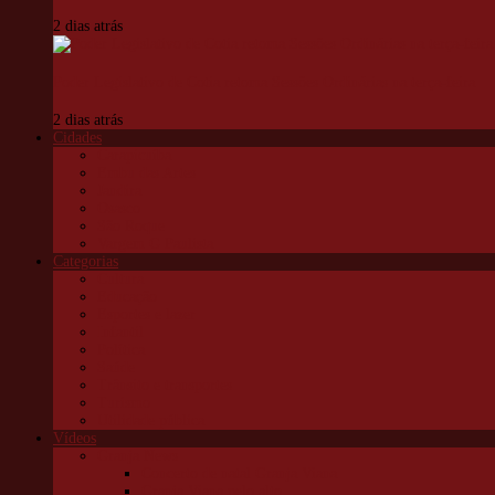
2 dias atrás
Poder Legislativo de Cotia retoma Sessões Ordinárias na terça-feira
2 dias atrás
Cidades
Carapicuíba
Embu das Artes
Jandira
Osasco
São Roque
Vargem G Paulista
Categorias
Cultura
Educação
Esportes e lazer
Infantil
Política
Saúde
Trânsito e transportes
Turismo
Utilidade pública
Vídeos
Granja News
Concerto de natal Granja Viana
Granja Viana pelo alto