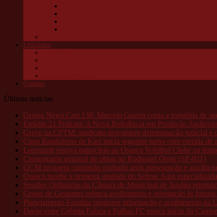
10 anos Jornal Granja News
Notícias
Entrevistas
Festas Granja News
Granja Channel
Utilidades
Links úteis
Telefones úteis
Aonde está o meu pet?
Câmeras da Raposo
Contato
Últimas notícias
Granja News Cast 138: Marcelo Guerra conta a trajetória de s
Estúdio 21 Podcast: A Nova Referência em Produção Audiovis
Greve na CPTM: sindicato descumpre determinação judicial e o
Copa Bandoleros de Kart inicia segundo turno com corrida de al
Lorenzetti renova patrocínio ao Osasco Voleibol Clube na tem
Cronograma semanal de obras no Rodoanel Oeste (SP-021)
GCM recupera caminhão roubado após perseguição e auxilia no 
Osasco recebe a primeira unidade do Sebrae Aqui especializad
Sessões Ordinárias da Câmara de Municipal de Jandira retorn
Grupo de Gestantes reforça acolhimento e orientação às futur
Planejamento Familiar promove informação e acolhimento na 
Duelo entre Grêmio Faísca e Folhas FC marca início do Campeo