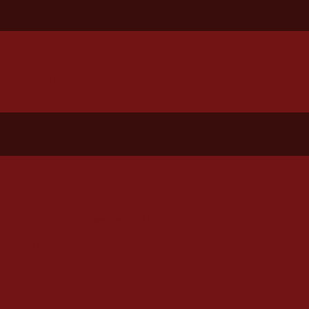
ranja Viana e Região
l técnico
nicipal de Futebol nesta sexta (31)
agiários em Cotia