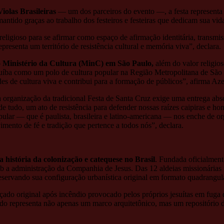
Violas Brasileiras
— um dos parceiros do evento —, a festa representa 
mantido graças ao trabalho dos festeiros e festeiras que dedicam sua vid
eligioso para se afirmar como espaço de afirmação identitária, transmis
representa um território de resistência cultural e memória viva”, declara.
 Ministério da Cultura (MinC) em São Paulo,
além do valor religios
picuíba como um polo de cultura popular na Região Metropolitana de São
edes de cultura viva e contribui para a formação de públicos”, afirma Az
 da organização da tradicional Festa de Santa Cruz exige uma entrega 
 tudo, um ato de resistência para defender nossas raízes caipiras e ho
pular — que é paulista, brasileira e latino-americana — nos enche de o
imento de fé e tradição que pertence a todos nós”, declara.
 história da colonização e catequese no Brasil
. Fundada oficialment
ob a administração da Companhia de Jesus. Das 12 aldeias missionárias
servando sua configuração urbanística original em formato quadrangular 
raçado original após incêndio provocado pelos próprios jesuítas em fug
do representa não apenas um marco arquitetônico, mas um repositório de 