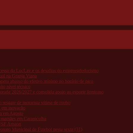
ucesso da LocLav e os desafios do empreendedorismo
ual na Granja Viana
pera abaixo do efetivo mínimo no horário de pico
to nível técnico
porada 2026/2027 e consolida apoio ao esporte feminino
resgate de motorista vítima de roubo
a em inovação
am em Agosto
as mamães em Carapicuíba
USF Ariston
nato Municipal de Futebol nesta sexta (31)