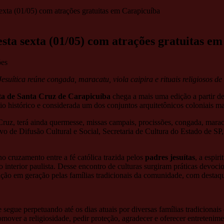
exta (01/05) com atrações gratuitas em Carapicuíba
sta sexta (01/05) com atrações gratuitas e
ões
suítica reúne congada, maracatu, viola caipira e rituais religiosos de 
ta de Santa Cruz de Carapicuíba
chega a mais uma edição a partir des
o histórico e considerada um dos conjuntos arquitetônicos coloniais ma
Cruz, terá ainda quermesse, missas campais, procissões, congada, marac
o de Difusão Cultural e Social, Secretaria de Cultura do Estado de SP,
no cruzamento entre a fé católica trazida pelos
padres jesuítas
, a espir
 do interior paulista. Desse encontro de culturas surgiram práticas de
ção em geração pelas famílias tradicionais da comunidade, com destaq
 segue perpetuando até os dias atuais por diversas famílias tradicionai
over a religiosidade, pedir proteção, agradecer e oferecer entretenimen