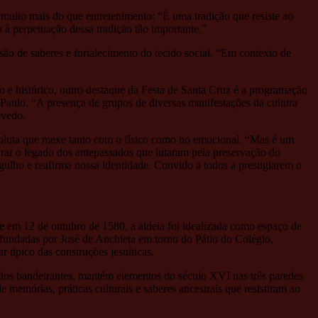
muito mais do que entretenimento: “É uma tradição que resiste ao
a à perpetuação dessa tradição tão importante.”
são de saberes e fortalecimento do tecido social. “Em contexto de
o e histórico, outro destaque da Festa de Santa Cruz é a programação
 Paulo. “A presença de grupos de diversas manifestações da cultura
evedo.
absoluta que mexe tanto com o físico como no emocional. “Mas é um
nrar o legado dos antepassados que lutaram pela preservação do
rgulho e reafirma nossa identidade. Convido a todos a prestigiarem o
e em 12 de outubro de 1580, a aldeia foi idealizada como espaço de
 fundadas por José de Anchieta em torno do Pátio do Colégio,
típico das construções jesuíticas.
a dos bandeirantes, mantém elementos do século XVI nas três paredes
memórias, práticas culturais e saberes ancestrais que resistiram ao