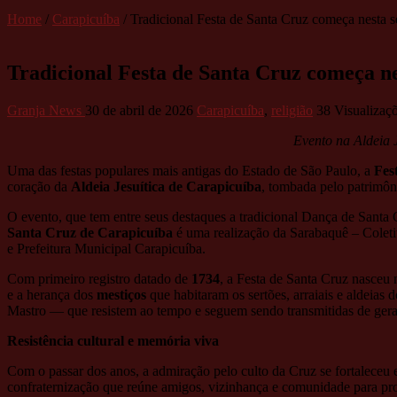
Home
/
Carapicuíba
/
Tradicional Festa de Santa Cruz começa nesta s
Tradicional Festa de Santa Cruz começa ne
Granja News
30 de abril de 2026
Carapicuíba
,
religião
38 Visualizaç
Evento na Aldeia Je
Uma das festas populares mais antigas do Estado de São Paulo, a
Fes
coração da
Aldeia Jesuítica de Carapicuíba
, tombada pelo patrimôni
O evento, que tem entre seus destaques a tradicional Dança de Santa 
Santa Cruz de Carapicuíba
é uma realização da Sarabaquê – Coletiv
e Prefeitura Municipal Carapicuíba.
Com primeiro registro datado de
1734
, a Festa de Santa Cruz nasceu 
e a herança dos
mestiços
que habitaram os sertões, arraiais e aldeias
Mastro — que resistem ao tempo e seguem sendo transmitidas de gera
Resistência cultural e memória viva
Com o passar dos anos, a admiração pelo culto da Cruz se fortaleceu e
confraternização que reúne amigos, vizinhança e comunidade para prom