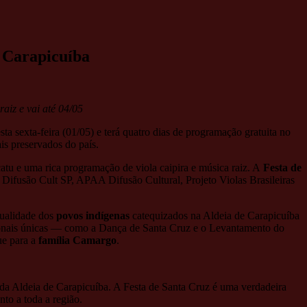
m Carapicuíba
raiz e vai até 04/05
ta sexta-feira (01/05) e terá quatro dias de programação gratuita no
is preservados do país.
atu e uma rica programação de viola caipira e música raiz. A
Festa de
 Difusão Cult SP, APAA Difusão Cultural, Projeto Violas Brasileiras
itualidade dos
povos indígenas
catequizados na Aldeia de Carapicuíba
vocionais únicas — como a Dança de Santa Cruz e o Levantamento do
ue para a
família Camargo
.
s da Aldeia de Carapicuíba. A Festa de Santa Cruz é uma verdadeira
to a toda a região.