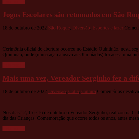
Leia mais »
Jogos Escolares são retomados em São Ro
18 de outubro de 2022
São Roque
,
Diversão
,
Esportes e lazer
Coment
Cerimônia oficial de abertura ocorreu no Estádio Quintinão, nesta se
Quintinão, onde (numa ação alusiva as Olimpíadas) foi acesa uma pir
Leia mais »
Mais uma vez, Vereador Serginho fez a dif
18 de outubro de 2022
Diversão
,
Cotia
,
Cultura
Comentários desativ
Nos dias 12, 15 e 16 de outubro o Vereador Serginho, realizou na C
dia das Crianças. Comemoração que ocorre todos os anos, antes mesm
Leia mais »