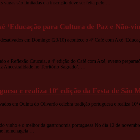
As vagas são limitadas e a inscrição deve ser feita pelo …
xé ‘Educação para Cultura de Paz e Não-vio
desativados
em Domingo (23/10) acontece o 4º Café com Axé ‘Educaçã
udo e Reflexão Caucaia, a 4ª edição do Café com Axé, evento preparat
z Ancestralidade no Território Sagrado’, …
guesa e realiza 10ª edição da Festa de São 
ivados
em Quinta do Olivardo celebra tradição portuguesa e realiza 10ª
do vinho e o melhor da gastronomia portuguesa No dia 12 de novembro
 que homenageia …