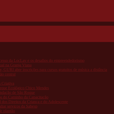
ucesso da LocLav e os desafios do empreendedorismo
ual na Granja Viana
, GURI abre inscrições para cursos gratuitos de música a distância
ão central
 Criativa
Parque Ecológico Chico Mendes
undação de São Roque
tos do Caminho da Capacitação
l dos Direitos da Criança e do Adolescente
liar serviços da Sabesp
de plantão