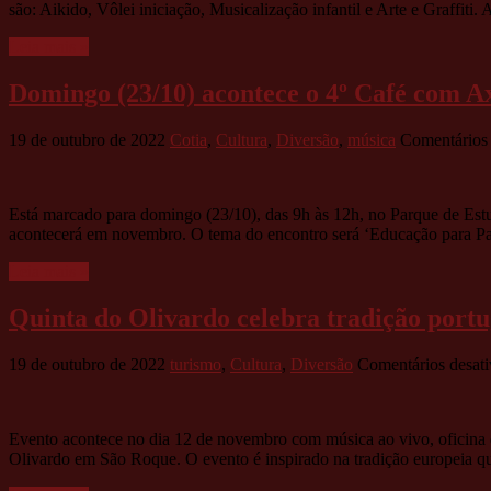
são: Aikido, Vôlei iniciação, Musicalização infantil e Arte e Graffiti. 
Leia mais »
Domingo (23/10) acontece o 4º Café com A
19 de outubro de 2022
Cotia
,
Cultura
,
Diversão
,
música
Comentários 
Está marcado para domingo (23/10), das 9h às 12h, no Parque de Est
acontecerá em novembro. O tema do encontro será ‘Educação para Pa
Leia mais »
Quinta do Olivardo celebra tradição portu
19 de outubro de 2022
turismo
,
Cultura
,
Diversão
Comentários desat
Evento acontece no dia 12 de novembro com música ao vivo, oficina 
Olivardo em São Roque. O evento é inspirado na tradição europeia