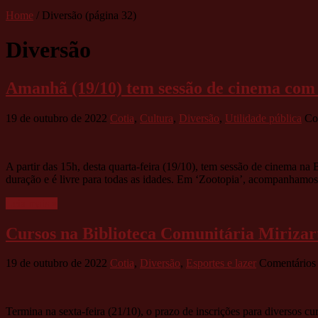
Home
/
Diversão
(página 32)
Diversão
Amanhã (19/10) tem sessão de cinema com 
19 de outubro de 2022
Cotia
,
Cultura
,
Diversão
,
Utilidade pública
Co
A partir das 15h, desta quarta-feira (19/10), tem sessão de cinema na 
duração e é livre para todas as idades. Em ‘Zootopia’, acompanhamos
Leia mais »
Cursos na Biblioteca Comunitária Mirizart
19 de outubro de 2022
Cotia
,
Diversão
,
Esportes e lazer
Comentários 
Termina na sexta-feira (21/10), o prazo de inscrições para diversos cu