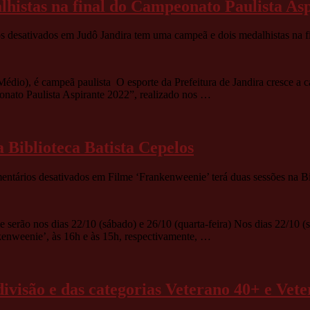
histas na final do Campeonato Paulista As
s desativados
em Judô Jandira tem uma campeã e dois medalhistas na f
dio), é campeã paulista O esporte da Prefeitura de Jandira cresce a 
onato Paulista Aspirante 2022”, realizado nos …
 Biblioteca Batista Cepelos
ntários desativados
em Filme ‘Frankenweenie’ terá duas sessões na Bi
me serão nos dias 22/10 (sábado) e 26/10 (quarta-feira) Nos dias 22/10 (s
kenweenie’, às 16h e às 15h, respectivamente, …
divisão e das categorias Veterano 40+ e Vet