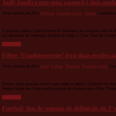
Judô Jandira tem uma campeã e dois medal
18 de outubro de 2022
Diversão
,
Esportes e lazer
,
Jandira
Comentário
A pequena judoca Letícia Gomes de Medeiros, da categoria Sub-09 (Mé
do calendário da Federação Paulista de Judô, a “Fase Final do Campe
Leia mais »
Filme ‘Frankenweenie’ terá duas sessões na
18 de outubro de 2022
Cotia
,
Cultura
,
Diversão
,
Esportes e lazer
Come
Sessões serão gratuitas e livres para todas as idades. Exibições do fil
Parque Bahia, em Cotia, realiza sessões de cinema com o filme ‘Fran
Leia mais »
Futebol: fim de semana de definição da 3ª 