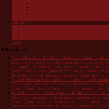
10 anos Jornal Granja News
Notícias
Entrevistas
Festas Granja News
Granja Channel
Utilidades
Links úteis
Telefones úteis
Aonde está o meu pet?
Câmeras da Raposo
Contato
Últimas notícias
Granja News Cast 138: Marcelo Guerra conta a trajetória de s
Estúdio 21 Podcast: A Nova Referência em Produção Audiovis
Com apoio do Instituto Motiva e concessionária Rodoanel Oeste
Smart Cotia auxilia na captura de procurado pela Justiça na regi
IPEM divulga novas datas para aferição de radares em Cotia
Cotia recebe visita da secretária estadual de Cultura e Economia
Parque Chico Anysio será revitalizado e passará a se chamar 
Câmara Municipal realiza Sessão Solene em comemoração à f
Inscrições abertas para cursos gratuitos de Manutenção de Mo
Pré-conferências iniciam diálogos para a Conferência Municipa
Câmara Municipal cria Comissão Especial de Inquérito para ava
Previsão de ciclone faz Defesa Civil de Cotia reforçar equipes 