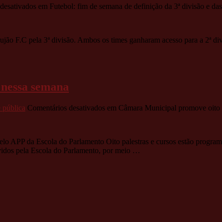
desativados
em Futebol: fim de semana de definição da 3ª divisão e da
jão F.C pela 3ª divisão. Ambos os times ganharam acesso para a 2ª div
 nessa semana
e pública
Comentários desativados
em Câmara Municipal promove oito p
 pelo APP da Escola do Parlamento Oito palestras e cursos estão prog
ovidos pela Escola do Parlamento, por meio …