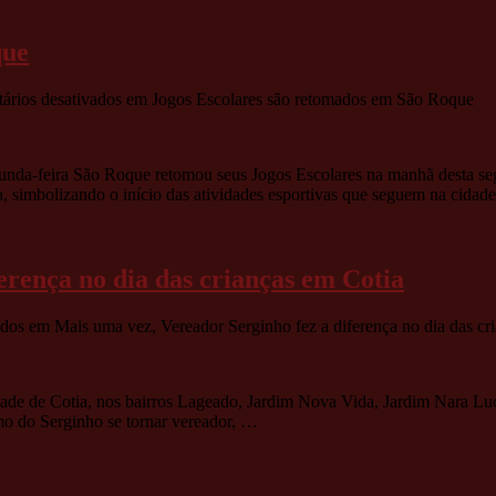
que
ários desativados
em Jogos Escolares são retomados em São Roque
gunda-feira São Roque retomou seus Jogos Escolares na manhã desta segu
a, simbolizando o início das atividades esportivas que seguem na cida
erença no dia das crianças em Cotia
ados
em Mais uma vez, Vereador Serginho fez a diferença no dia das cr
idade de Cotia, nos bairros Lageado, Jardim Nova Vida, Jardim Nara Lu
o do Serginho se tornar vereador, …