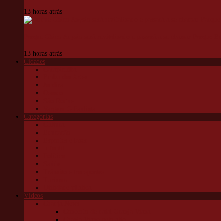
13 horas atrás
Parque Chico Anysio será revitalizado e passará a se chamar Parque 
13 horas atrás
Cidades
Carapicuíba
Embu das Artes
Jandira
Osasco
São Roque
Vargem G Paulista
Categorias
Cultura
Educação
Esportes e lazer
Infantil
Política
Saúde
Trânsito e transportes
Turismo
Utilidade pública
Vídeos
Granja News
Concerto de natal Granja Viana
Granja Viana pelo alto