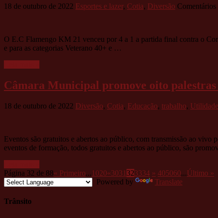
18 de outubro de 2022
Esportes e lazer
,
Cotia
,
Diversão
Comentários 
O E.C Flamengo KM 21 venceu por 4 a 1 a partida final contra o Coru
e para as categorias Veterano 40+ e …
Leia mais »
Câmara Municipal promove oito palestras
18 de outubro de 2022
Diversão
,
Cotia
,
Educação
,
trabalho
,
Utilidad
Eventos são gratuitos e abertos ao público, com transmissão ao vivo
eventos de formação, todos gratuitos e abertos ao público, são prom
Leia mais »
Página 32 de 88
« Primeiro
...
10
20
«
30
31
32
33
34
»
40
50
60
...
Último »
Powered by
Translate
Trânsito