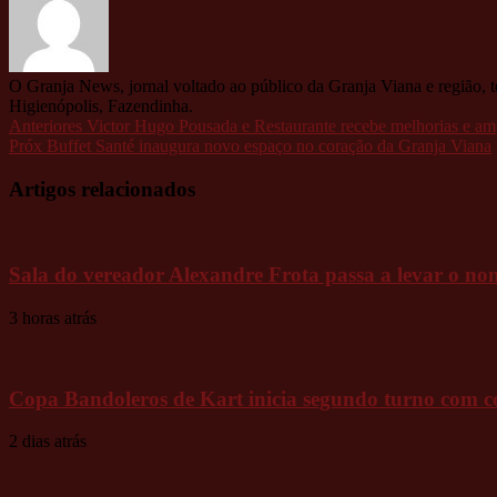
O Granja News, jornal voltado ao público da Granja Viana e região, 
Higienópolis, Fazendinha.
Anteriores
Victor Hugo Pousada e Restaurante recebe melhorias e amp
Próx
Buffet Santé inaugura novo espaço no coração da Granja Viana
Artigos relacionados
Sala do vereador Alexandre Frota passa a levar o
3 horas atrás
Copa Bandoleros de Kart inicia segundo turno com cor
2 dias atrás