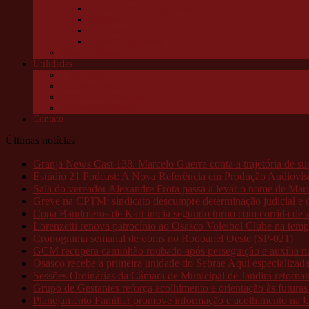
10 anos Jornal Granja News
Notícias
Entrevistas
Festas Granja News
Granja Channel
Utilidades
Links úteis
Telefones úteis
Aonde está o meu pet?
Câmeras da Raposo
Contato
Últimas notícias
Granja News Cast 138: Marcelo Guerra conta a trajetória de s
Estúdio 21 Podcast: A Nova Referência em Produção Audiovis
Sala do vereador Alexandre Frota passa a levar o nome de M
Greve na CPTM: sindicato descumpre determinação judicial e o
Copa Bandoleros de Kart inicia segundo turno com corrida de al
Lorenzetti renova patrocínio ao Osasco Voleibol Clube na tem
Cronograma semanal de obras no Rodoanel Oeste (SP-021)
GCM recupera caminhão roubado após perseguição e auxilia no 
Osasco recebe a primeira unidade do Sebrae Aqui especializad
Sessões Ordinárias da Câmara de Municipal de Jandira retorn
Grupo de Gestantes reforça acolhimento e orientação às futur
Planejamento Familiar promove informação e acolhimento na 