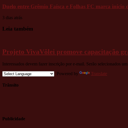
Duelo entre Grêmio Faísca e Folhas FC marca início 
3 dias atrás
Leia também
Projeto VivaVôlei promove capacitação gra
Interessados devem fazer inscrição por e-mail. Serão selecionados um 
Powered by
Translate
Trânsito
Publicidade