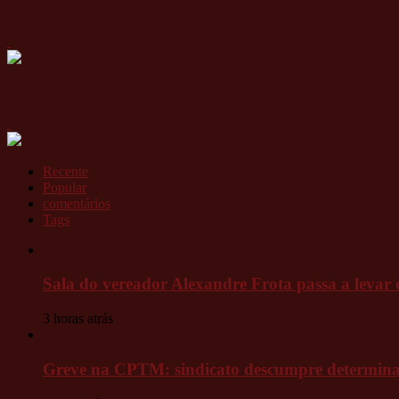
Recente
Popular
comentários
Tags
Sala do vereador Alexandre Frota passa a lev
3 horas atrás
Greve na CPTM: sindicato descumpre determinaçã