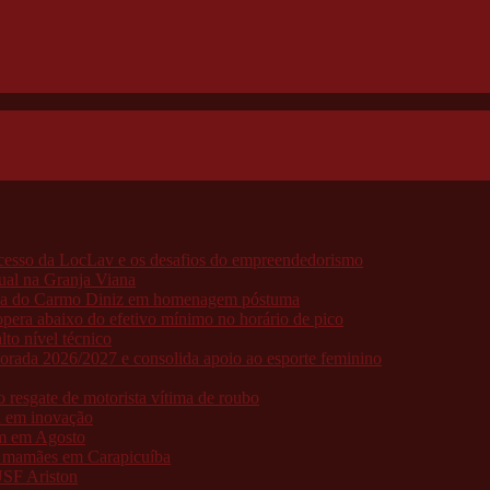
ucesso da LocLav e os desafios do empreendedorismo
ual na Granja Viana
aria do Carmo Diniz em homenagem póstuma
pera abaixo do efetivo mínimo no horário de pico
to nível técnico
porada 2026/2027 e consolida apoio ao esporte feminino
resgate de motorista vítima de roubo
a em inovação
am em Agosto
as mamães em Carapicuíba
USF Ariston