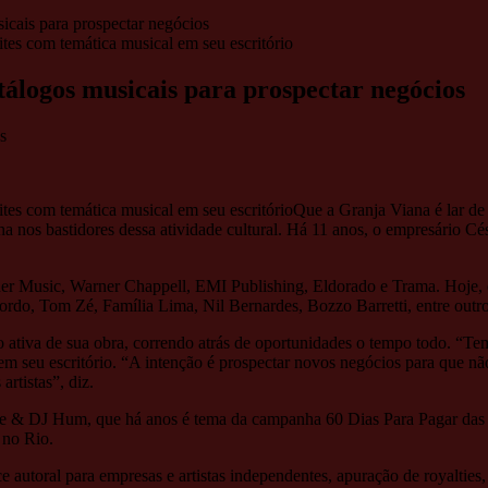
icais para prospectar negócios
tálogos musicais para prospectar negócios
s
Que a Granja Viana é lar de
a nos bastidores dessa atividade cultural. Há 11 anos, o empresário C
r Music, Warner Chappell, EMI Publishing, Eldorado e Trama. Hoje, el
ordo, Tom Zé, Família Lima, Nil Bernardes, Bozzo Barretti, entre outro
o ativa de sua obra, correndo atrás de oportunidades o tempo todo. “Te
m em seu escritório. “A intenção é prospectar novos negócios para que 
rtistas”, diz.
e & DJ Hum, que há anos é tema da campanha 60 Dias Para Pagar das 
 no Rio.
e autoral para empresas e artistas independentes, apuração de royalties