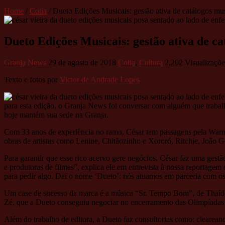
Home
/
Cotia
/
Dueto Edições Musicais: gestão ativa de catálogos mus
Dueto Edições Musicais: gestão ativa de ca
Granja News
29 de agosto de 2018
Cotia
,
Cultura
2,202 Visualizaçõe
Texto e fotos por
Victor de Andrade Lopes
para esta edição, o Granja News foi conversar com alguém que trabalh
hoje mantém sua sede na Granja.
Com 33 anos de experiência no ramo, César tem passagens pela Warne
obras de artistas como Lenine, Chitãozinho e Xororó, Ritchie, João G
Para garantir que esse rico acervo gere negócios, César faz uma gestã
e produtoras de filmes”, explica ele em entrevista à nossa reportage
para pedir algo. Daí o nome ‘Dueto’: nós atuamos em parceria com os a
Um case de sucesso da marca é a música “Sr. Tempo Bom”, de Thaíd
Zé, que a Dueto conseguiu negociar no encerramento das Olimpíadas
Além do trabalho de editora, a Dueto faz consultorias como: cleareanc