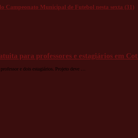
do Campeonato Municipal de Futebol nesta sexta (31)
tuita para professores e estagiários em Cot
professor e dois estagiários. Projeto deve …