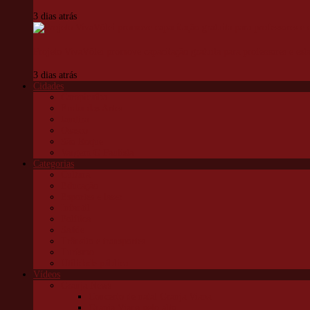
3 dias atrás
Projeto VivaVôlei promove capacitação gratuita para professores e est
3 dias atrás
Cidades
Carapicuíba
Embu das Artes
Jandira
Osasco
São Roque
Vargem G Paulista
Categorias
Cultura
Educação
Esportes e lazer
Infantil
Política
Saúde
Trânsito e transportes
Turismo
Utilidade pública
Vídeos
Granja News
Concerto de natal Granja Viana
Granja Viana pelo alto