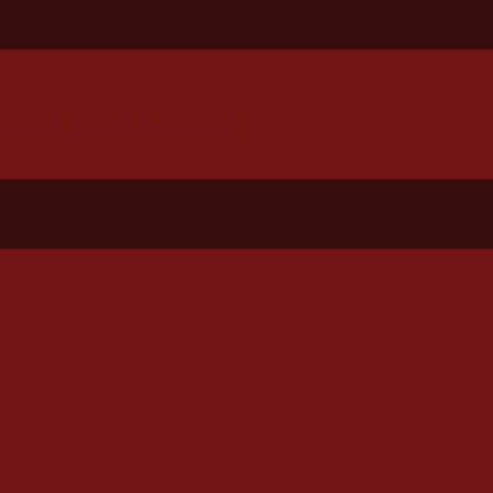
ranja Viana e Região
o Carmo Diniz em homenagem póstuma
l técnico
nicipal de Futebol nesta sexta (31)