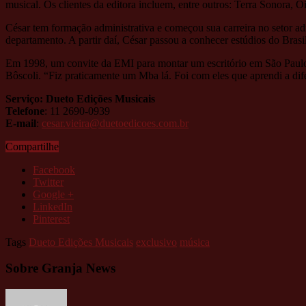
musical. Os clientes da editora incluem, entre outros: Terra Sonora,
César tem formação administrativa e começou sua carreira no setor admi
departamento. A partir daí, César passou a conhecer estúdios do Bras
Em 1998, um convite da EMI para montar um escritório em São Paulo f
Bôscoli. “Fiz praticamente um Mba lá. Foi com eles que aprendi a dife
Serviço: Dueto Edições Musicais
Telefone
: 11 2690-0939
E-mail
:
cesar.vieira@duetoedicoes.com.br
Compartilhe
Facebook
Twitter
Google +
LinkedIn
Pinterest
Tags
Dueto Edições Musicais
exclusivo
música
Sobre Granja News