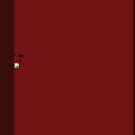
Bandoleros
de Kart
inicia
segundo
turno com
corrida de
alto nível
técnico
3 dias
atrás
Duelo