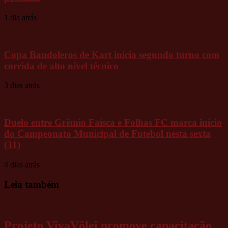
1 dia atrás
Copa Bandoleros de Kart inicia segundo turno com
corrida de alto nível técnico
3 dias atrás
Duelo entre Grêmio Faísca e Folhas FC marca início
do Campeonato Municipal de Futebol nesta sexta
(31)
4 dias atrás
Leia também
Projeto VivaVôlei promove capacitação