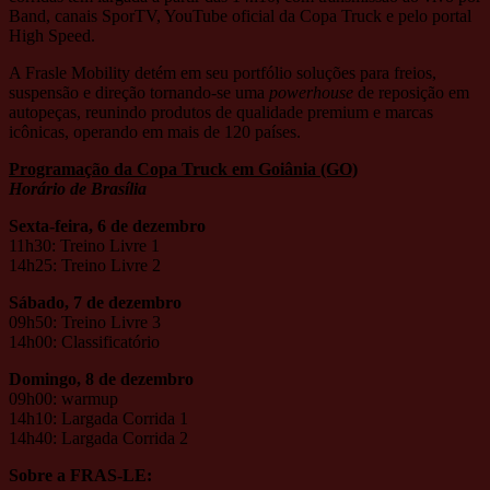
Band, canais SporTV, YouTube oficial da Copa Truck e pelo portal
High Speed.
A Frasle Mobility detém em seu portfólio soluções para freios,
suspensão e direção tornando-se uma
powerhouse
de reposição em
autopeças, reunindo produtos de qualidade premium e marcas
icônicas, operando em mais de 120 países.
Programação da Copa Truck em Goiânia (GO)
Horário de Brasília
Sexta-feira, 6 de dezembro
11h30: Treino Livre 1
14h25: Treino Livre 2
Sábado, 7 de dezembro
09h50: Treino Livre 3
14h00: Classificatório
Domingo, 8 de dezembro
09h00: warmup
14h10: Largada Corrida 1
14h40: Largada Corrida 2
Sobre a FRAS-LE: