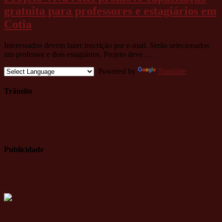
gratuita para professores e estagiários em
Cotia
Interessados devem fazer inscrição por e-mail. Serão selecionados
um professor e dois estagiários. Projeto deve …
Powered by
Translate
Trânsito
Publicidade