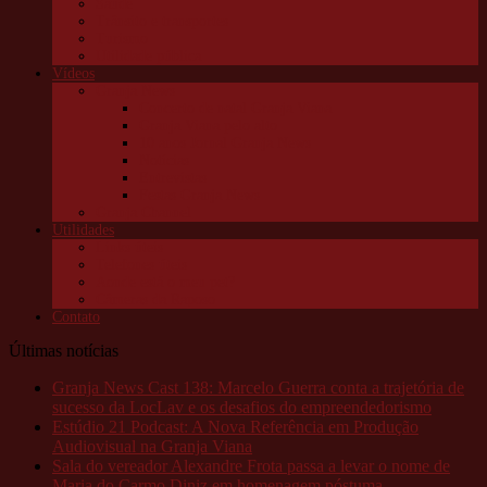
Saúde
Trânsito e transportes
Turismo
Utilidade pública
Vídeos
Granja News
Concerto de natal Granja Viana
Granja Viana pelo alto
10 anos Jornal Granja News
Notícias
Entrevistas
Festas Granja News
Granja Channel
Utilidades
Links úteis
Telefones úteis
Aonde está o meu pet?
Câmeras da Raposo
Contato
Últimas notícias
Granja News Cast 138: Marcelo Guerra conta a trajetória de
sucesso da LocLav e os desafios do empreendedorismo
Estúdio 21 Podcast: A Nova Referência em Produção
Audiovisual na Granja Viana
Sala do vereador Alexandre Frota passa a levar o nome de
Maria do Carmo Diniz em homenagem póstuma