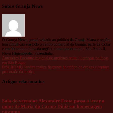
Sobre Granja News
O Granja News, jornal voltado ao público da Granja Viana e região,
tem circulação em todo o centro comercial da Granja, parte de Cotia
e em 90 condomínios da região, como por exemplo, São Paulo II,
Nova Higienópolis, Fazendinha.
Anteriores
Encontro regional de prefeitos reúne lideranças políticas
em São Roque
Próx
ROMU Jandira realiza flagrante de tráfico de drogas e captura
procurado da Justiça
Artigos relacionados
Sala do vereador Alexandre Frota passa a levar o
nome de Maria do Carmo Diniz em homenagem
póstuma