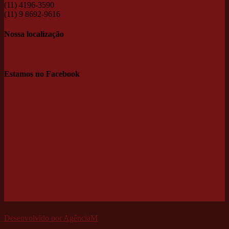
(11) 4196-3590
(11) 9 8692-9616
Nossa localização
Estamos no Facebook
Desenvolvido por AgênciaM