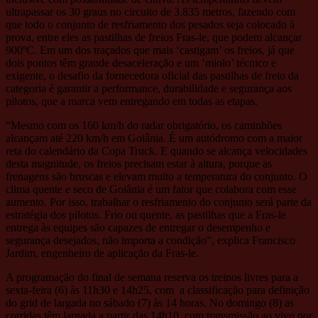
ultrapassar os 30 graus no circuito de 3.835 metros, fazendo com
que todo o conjunto de resfriamento dos pesados seja colocado à
prova, entre eles as pastilhas de freios Fras-le, que podem alcançar
900ºC. Em um dos traçados que mais ‘castigam’ os freios, já que
dois pontos têm grande desaceleração e um ‘miolo’ técnico e
exigente, o desafio da fornecedora oficial das pastilhas de freio da
categoria é garantir a performance, durabilidade e segurança aos
pilotos, que a marca vem entregando em todas as etapas.
“Mesmo com os 160 km/h do radar obrigatório, os caminhões
alcançam até 220 km/h em Goiânia. É um autódromo com a maior
reta do calendário da Copa Truck. E quando se alcança velocidades
desta magnitude, os freios precisam estar à altura, porque as
frenagens são bruscas e elevam muito a temperatura do conjunto. O
clima quente e seco de Goiânia é um fator que colabora com esse
aumento. Por isso, trabalhar o resfriamento do conjunto será parte da
estratégia dos pilotos. Frio ou quente, as pastilhas que a Fras-le
entrega às equipes são capazes de entregar o desempenho e
segurança desejados, não importa a condição”, explica Francisco
Jardim, engenheiro de aplicação da Fras-le.
A programação do final de semana reserva os treinos livres para a
sexta-feira (6) às 11h30 e 14h25, com a classificação para definição
do grid de largada no sábado (7) às 14 horas. No domingo (8) as
corridas têm largada a partir das 14h10, com transmissão ao vivo por