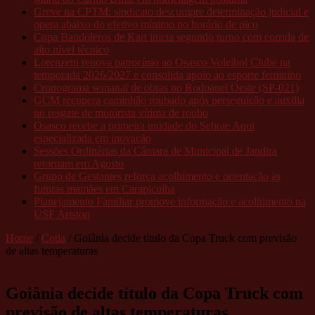
Greve na CPTM: sindicato descumpre determinação judicial e
opera abaixo do efetivo mínimo no horário de pico
Copa Bandoleros de Kart inicia segundo turno com corrida de
alto nível técnico
Lorenzetti renova patrocínio ao Osasco Voleibol Clube na
temporada 2026/2027 e consolida apoio ao esporte feminino
Cronograma semanal de obras no Rodoanel Oeste (SP-021)
GCM recupera caminhão roubado após perseguição e auxilia
no resgate de motorista vítima de roubo
Osasco recebe a primeira unidade do Sebrae Aqui
especializada em inovação
Sessões Ordinárias da Câmara de Municipal de Jandira
retornam em Agosto
Grupo de Gestantes reforça acolhimento e orientação às
futuras mamães em Carapicuíba
Planejamento Familiar promove informação e acolhimento na
USF Ariston
Home
/
Cotia
/
Goiânia decide título da Copa Truck com previsão
de altas temperaturas
Goiânia decide título da Copa Truck com
previsão de altas temperaturas