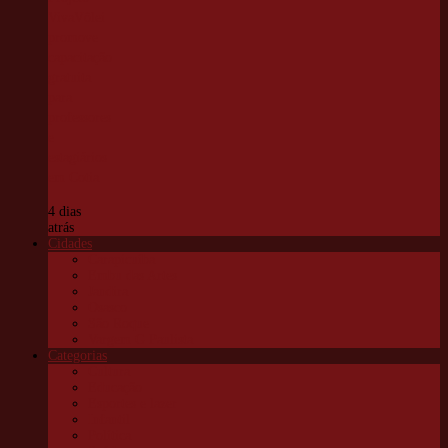
VivaVôlei
promove
capacitação
gratuita
para
professores
e
estagiários
em Cotia
4 dias
atrás
Cidades
Carapicuíba
Embu das Artes
Jandira
Osasco
São Roque
Vargem G Paulista
Categorias
Cultura
Educação
Esportes e lazer
Infantil
Política