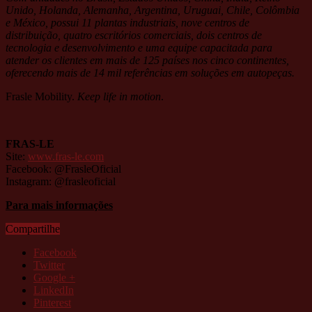
Unido, Holanda, Alemanha, Argentina, Uruguai, Chile, Colômbia
e México, possui 11 plantas industriais, nove centros de
distribuição, quatro escritórios comerciais, dois centros de
tecnologia e desenvolvimento e uma equipe capacitada para
atender os clientes em mais de 125 países nos cinco continentes,
oferecendo mais de 14 mil referências em soluções em autopeças.
Frasle Mobility.
Keep life in motion
.
FRAS-LE
Site:
www.fras-le.com
Facebook: @FrasleOficial
Instagram: @frasleoficial
Para mais informações
Compartilhe
Facebook
Twitter
Google +
LinkedIn
Pinterest