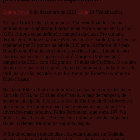
Granja News
6 de dezembro de 2024
Cotia
24 Visualizações
A Copa Truck fecha a temporada 2024 neste final de semana
retornando ao Autódromo Internacional Ayrton Senna em Goiânia
(GO). A nona etapa definirá o campeão da classe Pro em uma
disputa entre Felipe Giaffone (Volkswagen) e Danilo Dirani (Iveco),
separados por 31 pontos na tabela (235 para Giaffone e 204 para
Dirani), com 45 ainda em jogo nas corridas finais. Também com
chances matemáticas aparece André Marques (Volkswagen),
campeão de 2021, com 192 pontos, 43 atrás de Giaffone. O circuito
goiano foi o palco da segunda etapa da temporada, ainda no mês de
abril: na ocasião, as vitórias na Pro foram de Roberval Andrade e
Fábio Fogaça.
Na classe Elite, o título foi definido na etapa anterior, realizada em
Curvelo (MG), no Circuito dos Cristais. A taça de campeão, de
maneira antecipada, ficou nas mãos de Bia Figueiredo (Mercedes),
que marcou 261 pontos e não pode mais ser alcançada por seu
adversário mais próximo, Pedro Perdoncini, que soma 197. Na
última visita a Goiânia, Bia venceu a primeira corrida, enquanto
Daniel Kelemen triunfou na segunda disputa.
O fim de semana promete dias e disputas quentes em Goiânia,
inclusive com possibilidade de chuva. As temperaturas devem