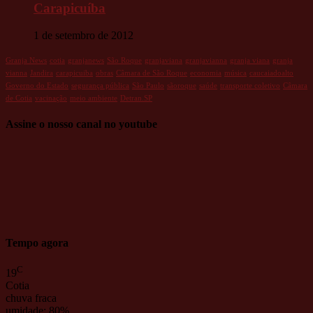
Carapicuíba
1 de setembro de 2012
Granja News
cotia
granjanews
São Roque
granjaviana
granjavianna
granja viana
granja
vianna
Jandira
carapicuiba
obras
Câmara de São Roque
economia
música
caucaiadoalto
Governo do Estado
segurança pública
São Paulo
sãoroque
saúde
transporte coletivo
Câmara
de Cotia
vacinação
meio ambiente
Detran.SP
Assine o nosso canal no youtube
Tempo agora
C
19
Cotia
chuva fraca
umidade: 80%