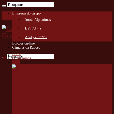
Empresas do Grupo
Jornal Alphatimes
Granja News O Jornal da
Data Alpha
Granja Viana e Região
Always Florida
Edições on-line
Câmeras da Raposo
Home
Quem somos
Cotia