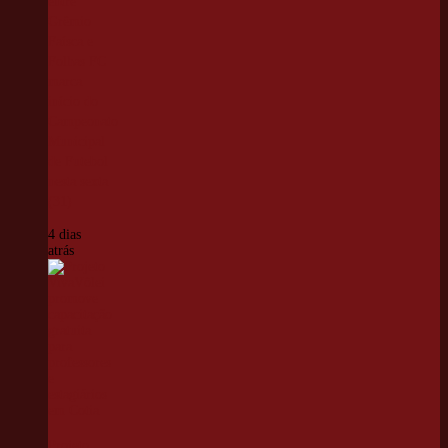
entre
Grêmio
Faísca e
Folhas FC
marca
início do
Campeonato
Municipal
de Futebol
nesta sexta
(31)
4 dias
atrás
Projeto