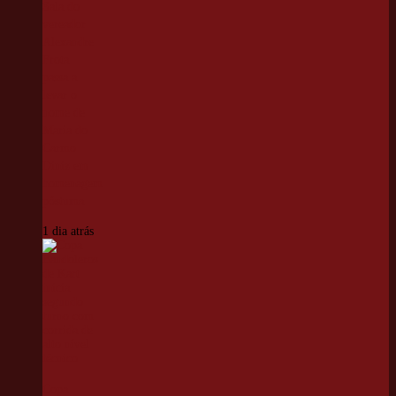
Sala do
vereador
Alexandre
Frota
passa a
levar o
nome de
Maria do
Carmo
Diniz em
homenagem
póstuma
1 dia atrás
Copa