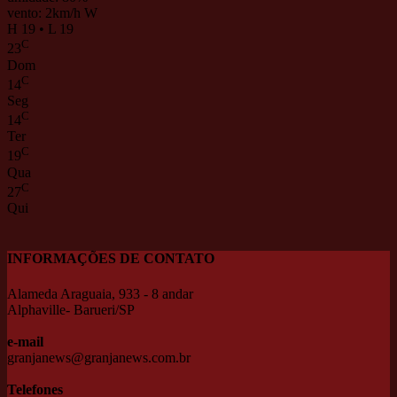
vento: 2km/h W
H 19 • L 19
C
23
Dom
C
14
Seg
C
14
Ter
C
19
Qua
C
27
Qui
INFORMAÇÕES DE CONTATO
Alameda Araguaia, 933 - 8 andar
Alphaville- Barueri/SP
e-mail
granjanews@granjanews.com.br
Telefones