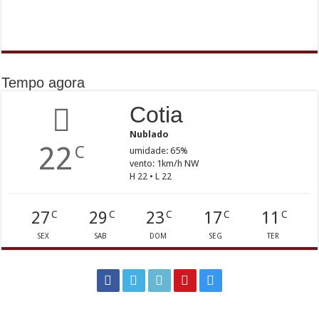
Tempo agora
Cotia
Nublado
22
C
umidade: 65%
vento: 1km/h NW
H 22 • L 22
27
29
23
17
11
C
C
C
C
C
SEX
SAB
DOM
SEG
TER