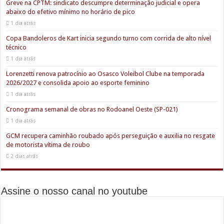
Greve na CPTM: sindicato descumpre determinação judicial e opera
abaixo do efetivo mínimo no horário de pico
1 dia atrás
Copa Bandoleros de Kart inicia segundo turno com corrida de alto nível
técnico
1 dia atrás
Lorenzetti renova patrocínio ao Osasco Voleibol Clube na temporada
2026/2027 e consolida apoio ao esporte feminino
1 dia atrás
Cronograma semanal de obras no Rodoanel Oeste (SP-021)
1 dia atrás
GCM recupera caminhão roubado após perseguição e auxilia no resgate
de motorista vítima de roubo
2 dias atrás
Assine o nosso canal no youtube