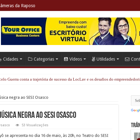
âmeras da Raposo
Cidades
Categorias
Vídeos
Utilidades
Cont
elo Guerra conta a trajetória de sucesso da LocLav e os desafios do empreendedor
úsica negra ao SESI Osasco
música negra ao SESI Osasco
Trân
sasco
53 Visualizações
ô se apresenta no dia 16 de maio, às 20h, no Teatro do SESI