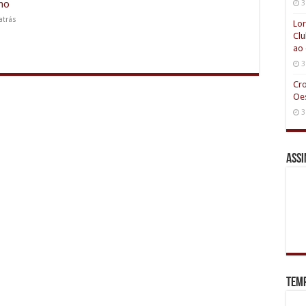
no
3
atrás
Lor
Clu
ao 
3
Cr
Oes
3
Assi
Tem