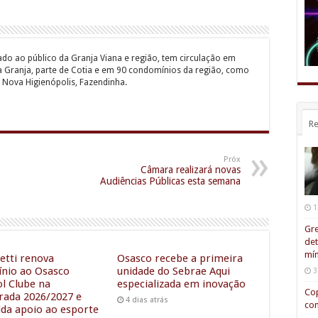
ado ao público da Granja Viana e região, tem circulação em
a Granja, parte de Cotia e em 90 condomínios da região, como
 Nova Higienópolis, Fazendinha.
Re
Próx
Câmara realizará novas
Audiências Públicas esta semana
1
Gre
det
mín
etti renova
Osasco recebe a primeira
ínio ao Osasco
unidade do Sebrae Aqui
3
ol Clube na
especializada em inovação
Cop
ada 2026/2027 e
4 dias atrás
com
ida apoio ao esporte