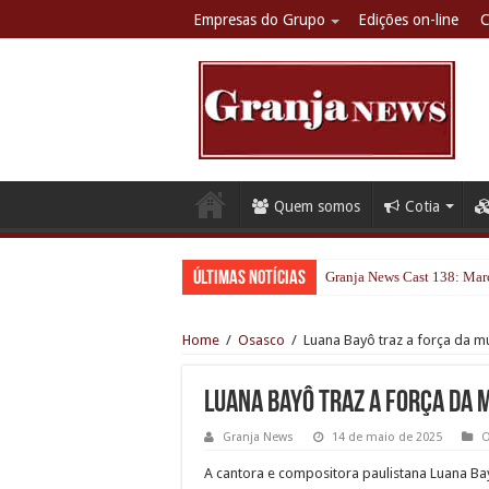
Empresas do Grupo
Edições on-line
C
Quem somos
Cotia
Últimas notícias
Granja News Cast 138: Marc
Home
/
Osasco
/
Luana Bayô traz a força da m
Luana Bayô traz a força da 
Granja News
14 de maio de 2025
O
A cantora e compositora paulistana Luana Bay