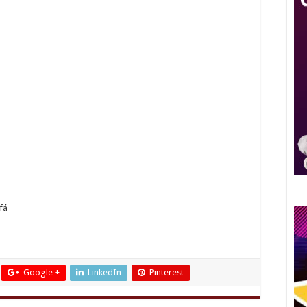
fá
Google +
LinkedIn
Pinterest