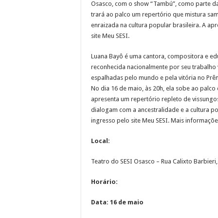
Osasco, com o show “Tambú”, como parte da
trará ao palco um repertório que mistura s
enraizada na cultura popular brasileira. A a
site Meu SESI.
Luana Bayô é uma cantora, compositora e ed
reconhecida nacionalmente por seu trabalho v
espalhadas pelo mundo e pela vitória no Prêm
No dia 16 de maio, às 20h, ela sobe ao pal
apresenta um repertório repleto de vissungos
dialogam com a ancestralidade e a cultura po
ingresso pelo site Meu SESI. Mais informaçõe
Local:
Teatro do SESI Osasco – Rua Calixto Barbieri, 
Horário:
Data: 16 de maio