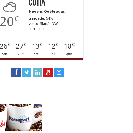
Cotia
Nuvens Quebradas
20
C
umidade: 64%
vento: 3km/h NW
H 20 • L 20
26
27
13
12
18
C
C
C
C
C
SAB
DOM
SEG
TER
QUA