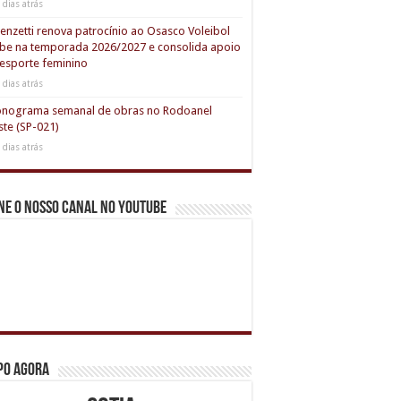
 dias atrás
enzetti renova patrocínio ao Osasco Voleibol
be na temporada 2026/2027 e consolida apoio
esporte feminino
 dias atrás
onograma semanal de obras no Rodoanel
te (SP-021)
 dias atrás
ne o nosso canal no youtube
po agora