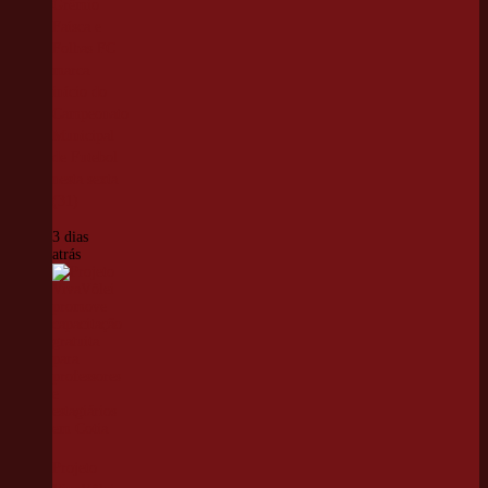
Grêmio
Faísca e
Folhas FC
marca
início do
Campeonato
Municipal
de Futebol
nesta sexta
(31)
3 dias
atrás
Projeto