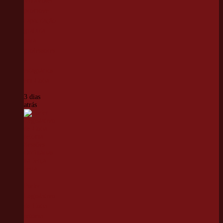
VivaVôlei
promove
capacitação
gratuita
para
professores
e
estagiários
em Cotia
3 dias
atrás
Poder
Legislativo
de Cotia
retoma