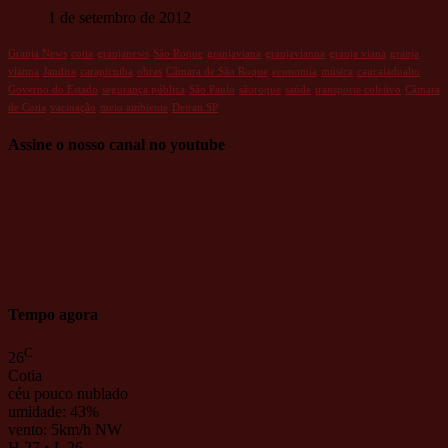
1 de setembro de 2012
Granja News
cotia
granjanews
São Roque
granjaviana
granjavianna
granja viana
granja
vianna
Jandira
carapicuiba
obras
Câmara de São Roque
economia
música
caucaiadoalto
Governo do Estado
segurança pública
São Paulo
sãoroque
saúde
transporte coletivo
Câmara
de Cotia
vacinação
meio ambiente
Detran.SP
Assine o nosso canal no youtube
Tempo agora
C
26
Cotia
céu pouco nublado
umidade: 43%
vento: 5km/h NW
H 27 • L 26