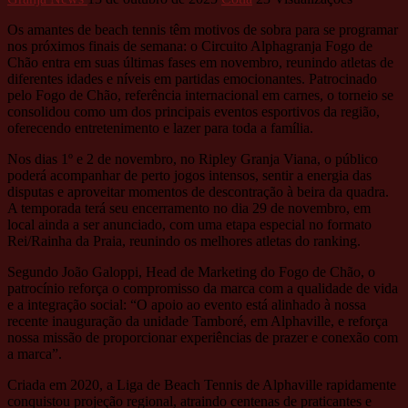
Os amantes de beach tennis têm motivos de sobra para se programar
nos próximos finais de semana: o Circuito Alphagranja Fogo de
Chão entra em suas últimas fases em novembro, reunindo atletas de
diferentes idades e níveis em partidas emocionantes. Patrocinado
pelo Fogo de Chão, referência internacional em carnes, o torneio se
consolidou como um dos principais eventos esportivos da região,
oferecendo entretenimento e lazer para toda a família.
Nos dias 1º e 2 de novembro, no Ripley Granja Viana, o público
poderá acompanhar de perto jogos intensos, sentir a energia das
disputas e aproveitar momentos de descontração à beira da quadra.
A temporada terá seu encerramento no dia 29 de novembro, em
local ainda a ser anunciado, com uma etapa especial no formato
Rei/Rainha da Praia, reunindo os melhores atletas do ranking.
Segundo João Galoppi, Head de Marketing do Fogo de Chão, o
patrocínio reforça o compromisso da marca com a qualidade de vida
e a integração social: “O apoio ao evento está alinhado à nossa
recente inauguração da unidade Tamboré, em Alphaville, e reforça
nossa missão de proporcionar experiências de prazer e conexão com
a marca”.
Criada em 2020, a Liga de Beach Tennis de Alphaville rapidamente
conquistou projeção regional, atraindo centenas de praticantes e