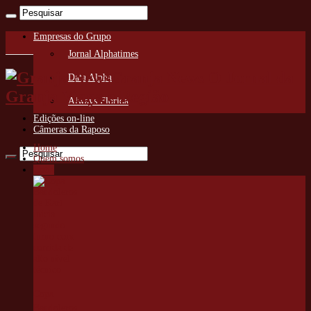
Empresas do Grupo
Jornal Alphatimes
Granja News O Jornal da
Data Alpha
Granja Viana e Região
Always Florida
Edições on-line
Câmeras da Raposo
Home
Quem somos
Cotia
Copa
Bandoleros