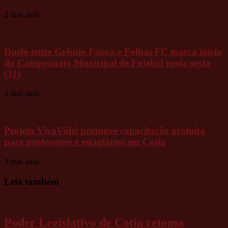
2 dias atrás
Duelo entre Grêmio Faísca e Folhas FC marca início
do Campeonato Municipal de Futebol nesta sexta
(31)
3 dias atrás
Projeto VivaVôlei promove capacitação gratuita
para professores e estagiários em Cotia
3 dias atrás
Leia também
Poder Legislativo de Cotia retoma