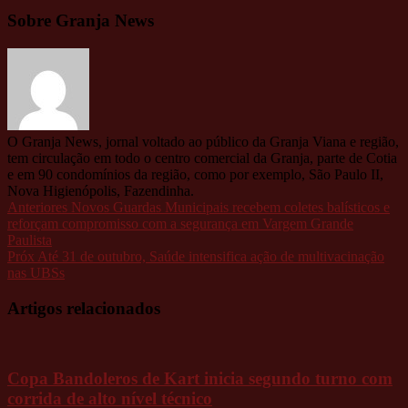
Sobre Granja News
O Granja News, jornal voltado ao público da Granja Viana e região,
tem circulação em todo o centro comercial da Granja, parte de Cotia
e em 90 condomínios da região, como por exemplo, São Paulo II,
Nova Higienópolis, Fazendinha.
Anteriores
Novos Guardas Municipais recebem coletes balísticos e
reforçam compromisso com a segurança em Vargem Grande
Paulista
Próx
Até 31 de outubro, Saúde intensifica ação de multivacinação
nas UBSs
Artigos relacionados
Copa Bandoleros de Kart inicia segundo turno com
corrida de alto nível técnico