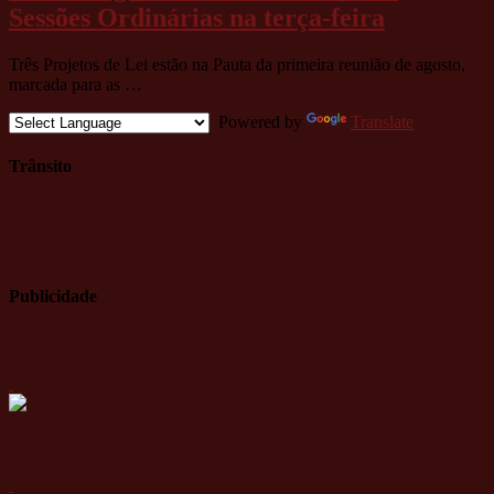
Sessões Ordinárias na terça-feira
Três Projetos de Lei estão na Pauta da primeira reunião de agosto,
marcada para as …
Powered by
Translate
Trânsito
Publicidade