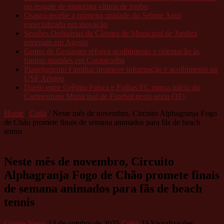
no resgate de motorista vítima de roubo
Osasco recebe a primeira unidade do Sebrae Aqui
especializada em inovação
Sessões Ordinárias da Câmara de Municipal de Jandira
retornam em Agosto
Grupo de Gestantes reforça acolhimento e orientação às
futuras mamães em Carapicuíba
Planejamento Familiar promove informação e acolhimento na
USF Ariston
Duelo entre Grêmio Faísca e Folhas FC marca início do
Campeonato Municipal de Futebol nesta sexta (31)
Home
/
Cotia
/
Neste mês de novembro, Circuito Alphagranja Fogo
de Chão promete finais de semana animados para fãs de beach
tennis
Neste mês de novembro, Circuito
Alphagranja Fogo de Chão promete finais
de semana animados para fãs de beach
tennis
Granja News
13 de outubro de 2025
Cotia
23 Visualizações