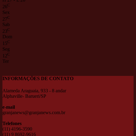
C
26
Sex
C
27
Sab
C
23
Dom
C
15
Seg
C
12
Ter
INFORMAÇÕES DE CONTATO
Alameda Araguaia, 933 - 8 andar
Alphaville- Barueri/SP
e-mail
granjanews@granjanews.com.br
Telefones
(11) 4196-3590
(11) 9 8692-9616