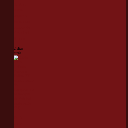
de Kart
inicia
segundo
turno com
corrida de
alto nível
técnico
2 dias
atrás
Duelo
entre