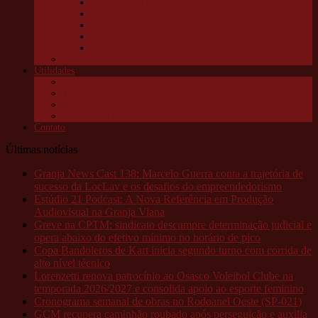
Granja Viana pelo alto
10 anos Jornal Granja News
Notícias
Entrevistas
Festas Granja News
Granja Channel
Utilidades
Links úteis
Telefones úteis
Aonde está o meu pet?
Câmeras da Raposo
Contato
Últimas notícias
Granja News Cast 138: Marcelo Guerra conta a trajetória de
sucesso da LocLav e os desafios do empreendedorismo
Estúdio 21 Podcast: A Nova Referência em Produção
Audiovisual na Granja Viana
Greve na CPTM: sindicato descumpre determinação judicial e
opera abaixo do efetivo mínimo no horário de pico
Copa Bandoleros de Kart inicia segundo turno com corrida de
alto nível técnico
Lorenzetti renova patrocínio ao Osasco Voleibol Clube na
temporada 2026/2027 e consolida apoio ao esporte feminino
Cronograma semanal de obras no Rodoanel Oeste (SP-021)
GCM recupera caminhão roubado após perseguição e auxilia