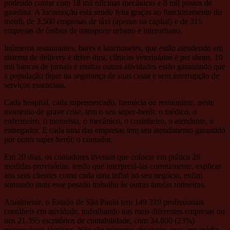
podendo contar com 18 mil oficinas mecânicas e 8 mil postos de
gasolina. A locomoção está sendo feita graças ao funcionamento do
metrô, de 3.500 empresas de táxi (apenas na capital) e de 315
empresas de ônibus de transporte urbano e interurbano.
Inúmeros restaurantes, bares e lanchonetes, que estão atendendo em
sistema de delivery e drive-thru, clínicas veterinárias e pet shops, 10
mil bancas de jornais e muitas outras atividades estão garantindo que
a população fique na segurança de suas casas e sem interrupção de
serviços essenciais.
Cada hospital, cada supermercado, farmácia ou restaurante, neste
momento de grave crise, tem o seu super-herói: o médico, o
enfermeiro, o motorista, o mecânico, o cozinheiro, o atendente, o
entregador. E cada uma das empresas tem seu atendimento garantido
por outro super-herói: o contador.
Em 20 dias, os contadores tiveram que colocar em prática 26
medidas provisórias, tendo que interpretá-las corretamente, explicar
aos seus clientes como cada uma influi no seu negócio, enfim
somando mais esse pesado trabalho às outras tarefas rotineiras.
Atualmente, o Estado de São Paulo tem 149.319 profissionais
contábeis em atividade, trabalhando nas mais diferentes empresas ou
nos 21.395 escritórios de contabilidade, com 34.800 (23%)
responsáveis técnicos. Não são números absolutos, mas, em média,