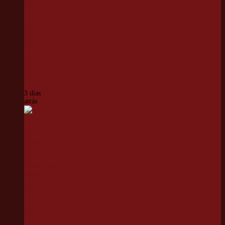
Bandoleros
de Kart
inicia
segundo
turno com
corrida de
alto nível
técnico
3 dias
atrás
Duelo