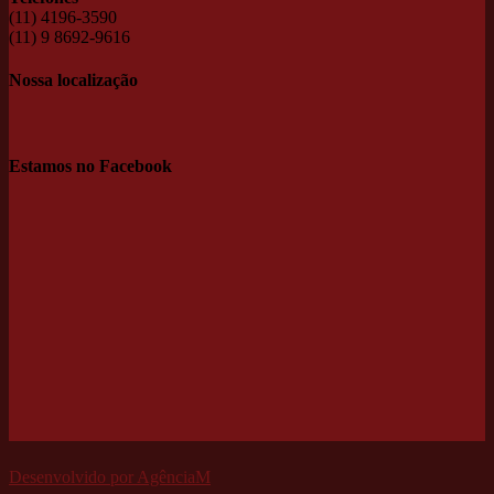
(11) 4196-3590
(11) 9 8692-9616
Nossa localização
Estamos no Facebook
Desenvolvido por AgênciaM