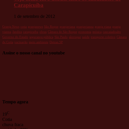
Carapicuíba
1 de setembro de 2012
Granja News
cotia
granjanews
São Roque
granjaviana
granjavianna
granja viana
granja
vianna
Jandira
carapicuiba
obras
Câmara de São Roque
economia
música
caucaiadoalto
Governo do Estado
segurança pública
São Paulo
sãoroque
saúde
transporte coletivo
Câmara
de Cotia
vacinação
meio ambiente
Detran.SP
Assine o nosso canal no youtube
Tempo agora
C
19
Cotia
chuva fraca