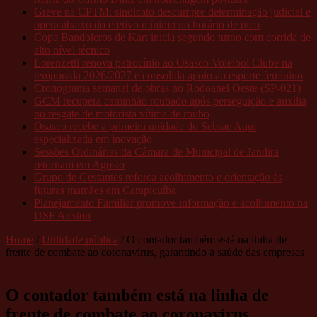
Greve na CPTM: sindicato descumpre determinação judicial e
opera abaixo do efetivo mínimo no horário de pico
Copa Bandoleros de Kart inicia segundo turno com corrida de
alto nível técnico
Lorenzetti renova patrocínio ao Osasco Voleibol Clube na
temporada 2026/2027 e consolida apoio ao esporte feminino
Cronograma semanal de obras no Rodoanel Oeste (SP-021)
GCM recupera caminhão roubado após perseguição e auxilia
no resgate de motorista vítima de roubo
Osasco recebe a primeira unidade do Sebrae Aqui
especializada em inovação
Sessões Ordinárias da Câmara de Municipal de Jandira
retornam em Agosto
Grupo de Gestantes reforça acolhimento e orientação às
futuras mamães em Carapicuíba
Planejamento Familiar promove informação e acolhimento na
USF Ariston
Home
/
Utilidade pública
/
O contador também está na linha de
frente de combate ao coronavírus, garantindo a saúde das empresas
O contador também está na linha de
frente de combate ao coronavírus,