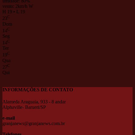
umidade: 80%
vento: 2km/h W
H 19 • L 19
C
23
Dom
C
14
Seg
C
14
Ter
C
19
Qua
C
27
Qui
INFORMAÇÕES DE CONTATO
Alameda Araguaia, 933 - 8 andar
Alphaville- Barueri/SP
e-mail
granjanews@granjanews.com.br
Telefones