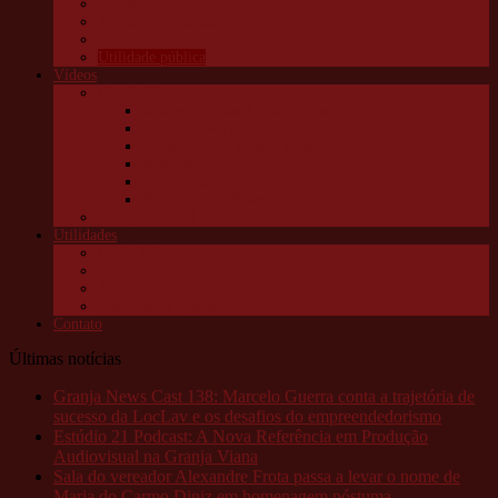
Saúde
Trânsito e transportes
Turismo
Utilidade pública
Vídeos
Granja News
Concerto de natal Granja Viana
Granja Viana pelo alto
10 anos Jornal Granja News
Notícias
Entrevistas
Festas Granja News
Granja Channel
Utilidades
Links úteis
Telefones úteis
Aonde está o meu pet?
Câmeras da Raposo
Contato
Últimas notícias
Granja News Cast 138: Marcelo Guerra conta a trajetória de
sucesso da LocLav e os desafios do empreendedorismo
Estúdio 21 Podcast: A Nova Referência em Produção
Audiovisual na Granja Viana
Sala do vereador Alexandre Frota passa a levar o nome de
Maria do Carmo Diniz em homenagem póstuma