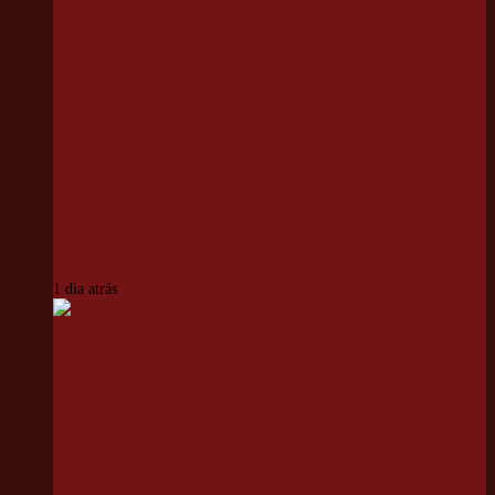
Sala do
vereador
Alexandre
Frota
passa a
levar o
nome de
Maria do
Carmo
Diniz em
homenagem
póstuma
1 dia atrás
Copa