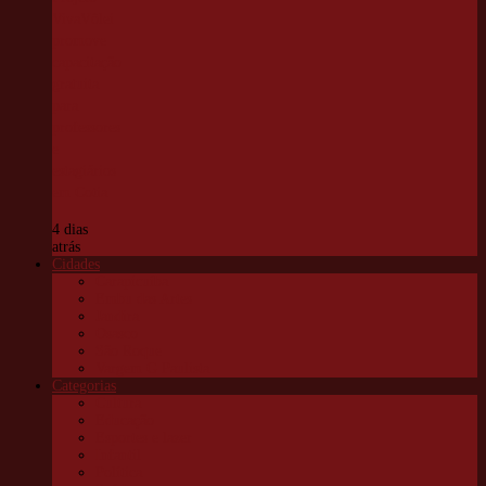
VivaVôlei
promove
capacitação
gratuita
para
professores
e
estagiários
em Cotia
4 dias
atrás
Cidades
Carapicuíba
Embu das Artes
Jandira
Osasco
São Roque
Vargem G Paulista
Categorias
Cultura
Educação
Esportes e lazer
Infantil
Política