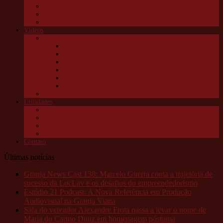
Trânsito e transportes
Turismo
Utilidade pública
Vídeos
Granja News
Concerto de natal Granja Viana
Granja Viana pelo alto
10 anos Jornal Granja News
Notícias
Entrevistas
Festas Granja News
Granja Channel
Utilidades
Links úteis
Telefones úteis
Aonde está o meu pet?
Câmeras da Raposo
Contato
Últimas notícias
Granja News Cast 138: Marcelo Guerra conta a trajetória de
sucesso da LocLav e os desafios do empreendedorismo
Estúdio 21 Podcast: A Nova Referência em Produção
Audiovisual na Granja Viana
Sala do vereador Alexandre Frota passa a levar o nome de
Maria do Carmo Diniz em homenagem póstuma