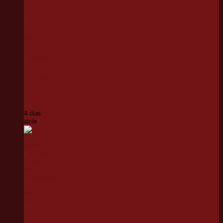
Grêmio
Faísca e
Folhas FC
marca
início do
Campeonato
Municipal
de Futebol
nesta sexta
(31)
4 dias
atrás
Projeto