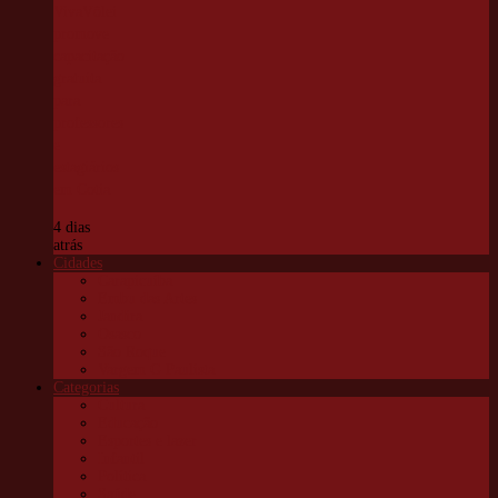
VivaVôlei
promove
capacitação
gratuita
para
professores
e
estagiários
em Cotia
4 dias
atrás
Cidades
Carapicuíba
Embu das Artes
Jandira
Osasco
São Roque
Vargem G Paulista
Categorias
Cultura
Educação
Esportes e lazer
Infantil
Política
Saúde