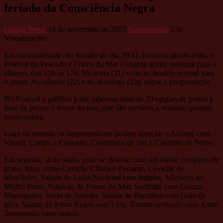
feriado da Consciência Negra
Granja News
18 de novembro de 2025
Gastronomia
156
Visualizações
Excepcionalmente, no feriado do dia 20/11, próxima quinta-feira, o
Festival do Pescado e Frutos do Mar Ceagesp abrirá somente para o
almoço, das 12h às 17h. Na sexta (21) volta ao horário normal para
o jantar. No sábado (22) e no domingo (23), segue a programação.
No Festival o público pode saborear mais de 70 opções de pratos à
base de peixes e frutos do mar, que são servidos a vontade quantas
vezes quiser.
Logo na entrada os frequentadores podem apreciar o Acarajé com
Vatapá, Caruru e Camarão, Casquinha de Siri e Caldinho de Peixe.
Em seguida, já no salão, pode se deliciar com um buffet completo de
pratos frios, como Ceviche Clássico Peruano, Ceviche de
Mexilhões, Salada de Lulas Nacional com Batatas, Mariscos ao
Molho Pesto, Salpicão de Frutos do Mar, Sardinha com Cuscuz
Marroquino, Sushi de Salmão, Salada de Bacalhau com Grão de
bico, Salada de Arroz Negro com Lula, Tomate recheado com Atum
Temperado entre outros.