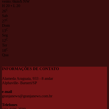
vento: 6km/h NW
H 20 • L 20
C
26
Sab
C
27
Dom
C
13
Seg
C
12
Ter
C
18
Qua
INFORMAÇÕES DE CONTATO
Alameda Araguaia, 933 - 8 andar
Alphaville- Barueri/SP
e-mail
granjanews@granjanews.com.br
Telefones