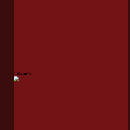
Sala do
vereador
Alexandre
Frota
passa a
levar o
nome de
Maria do
Carmo
Diniz em
homenagem
póstuma
1 dia atrás
Copa