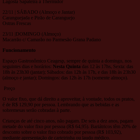
Lagosta Sapateira à Thermidor
22/11 | SÁBADO (Almoço e Jantar)
Caranguejada e Pirão de Caranguejo
Ostras Frescas
23/11 |DOMINGO (Almoço)
Macarrão c/ Camarão no Parmesão Grana Padano
Funcionamento
Espaço Gastronômico Ceagesp, sempre de quinta a domingo, nos
seguintes dias e horários:
Nesta Quinta
das 12 às 17hs, Sexta: das
18h às 23h30 (jantar); Sábados: das 12h às 17h, e das 18h às 23h30
(almoço e jantar); Domingos: das 12h às 17h (somente almoço).
Preço
O valor fixo, que dá direito a aproveitar, à vontade, todos os pratos,
é de R$ 129,90 por pessoa. Lembrando que as bebidas e as
sobremesas serão cobradas à parte.
Crianças de até cinco anos, não pagam. De seis a dez anos, pagam
metade do valor fixo por pessoa (R$ 64,95). Bariátricos têm 20% de
desconto sobre o valor fixo cobrado por pessoa (R$ 103,92),
mediante apresentação de carteirinha ou laudo médico.