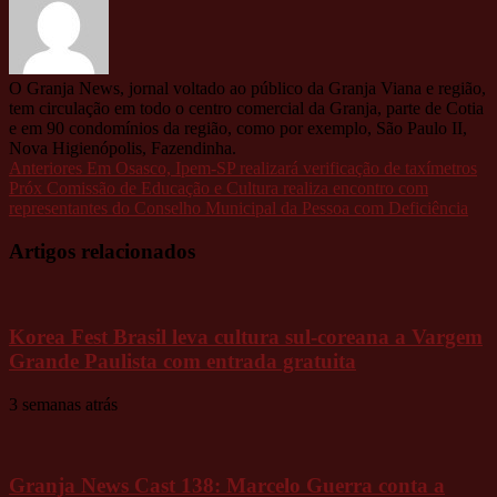
O Granja News, jornal voltado ao público da Granja Viana e região,
tem circulação em todo o centro comercial da Granja, parte de Cotia
e em 90 condomínios da região, como por exemplo, São Paulo II,
Nova Higienópolis, Fazendinha.
Anteriores
Em Osasco, Ipem-SP realizará verificação de taxímetros
Próx
Comissão de Educação e Cultura realiza encontro com
representantes do Conselho Municipal da Pessoa com Deficiência
Artigos relacionados
Korea Fest Brasil leva cultura sul-coreana a Vargem
Grande Paulista com entrada gratuita
3 semanas atrás
Granja News Cast 138: Marcelo Guerra conta a