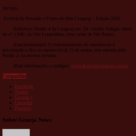
Serviço
Festival do Pescado e Frutos do Mar Ceagesp – Edição 2025
· Endereço: Portão 4 da Ceagesp (av. Dr. Gastão Vidigal, altura
do nº 1.946, na Vila Leopoldina, zona oeste de São Paulo)
· Estacionamentos: O estacionamento de automóveis é
terceirizado e fica no mesmo local. O de motos, tem entrada pelo
Portão 2, na mesma avenida.
· Mais informações e cardápio:
www.festivaisceagesp.com.br
Compartilhe
Facebook
Twitter
Google +
LinkedIn
Pinterest
Sobre Granja News