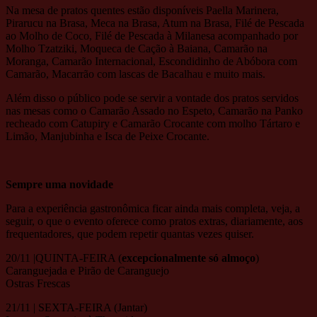
Na mesa de pratos quentes estão disponíveis Paella Marinera,
Pirarucu na Brasa, Meca na Brasa, Atum na Brasa, Filé de Pescada
ao Molho de Coco, Filé de Pescada à Milanesa acompanhado por
Molho Tzatziki, Moqueca de Cação à Baiana, Camarão na
Moranga, Camarão Internacional, Escondidinho de Abóbora com
Camarão, Macarrão com lascas de Bacalhau e muito mais.
Além disso o público pode se servir a vontade dos pratos servidos
nas mesas como o Camarão Assado no Espeto, Camarão na Panko
recheado com Catupiry e Camarão Crocante com molho Tártaro e
Limão, Manjubinha e Isca de Peixe Crocante.
Sempre uma novidade
Para a experiência gastronômica ficar ainda mais completa, veja, a
seguir, o que o evento oferece como pratos extras, diariamente, aos
frequentadores, que podem repetir quantas vezes quiser.
20/11 |QUINTA-FEIRA (
excepcionalmente só almoço
)
Caranguejada e Pirão de Caranguejo
Ostras Frescas
21/11 | SEXTA-FEIRA (Jantar)