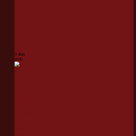
Bandoleros
de Kart
inicia
segundo
turno com
corrida de
alto nível
técnico
3 dias
atrás
Duelo
entre