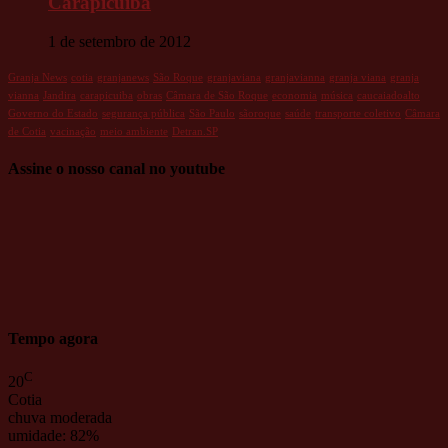
Carapicuíba
1 de setembro de 2012
Granja News
cotia
granjanews
São Roque
granjaviana
granjavianna
granja viana
granja
vianna
Jandira
carapicuiba
obras
Câmara de São Roque
economia
música
caucaiadoalto
Governo do Estado
segurança pública
São Paulo
sãoroque
saúde
transporte coletivo
Câmara
de Cotia
vacinação
meio ambiente
Detran.SP
Assine o nosso canal no youtube
Tempo agora
C
20
Cotia
chuva moderada
umidade: 82%