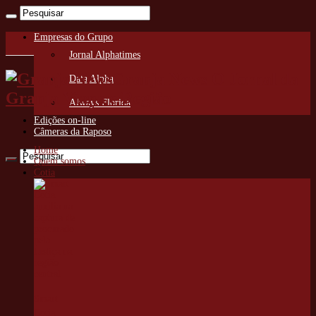
Empresas do Grupo
Jornal Alphatimes
Granja News O Jornal da
Data Alpha
Granja Viana e Região
Always Florida
Edições on-line
Câmeras da Raposo
Home
Quem somos
Cotia
Smart
Cotia