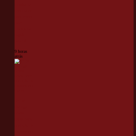
auxilia na
captura de
procurado
pela
Justiça na
região
central
9 horas
atrás
IPEM
divulga
novas
datas para
aferição de
radares em