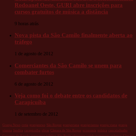
Rodoanel Oeste, GURI abre inscrições para
cursos gratuitos de música a distância
9 horas atrás
Nova pista da São Camilo finalmente aberta ao
tráfego
1 de agosto de 2012
Comerciantes da São Camilo se unem para
combater furtos
6 de agosto de 2012
Veja como foi o debate entre os candidatos de
Carapicuíba
1 de setembro de 2012
Granja News
cotia
granjanews
São Roque
granjaviana
granjavianna
granja viana
granja
vianna
Jandira
carapicuiba
obras
Câmara de São Roque
economia
música
caucaiadoalto
Governo do Estado
segurança pública
São Paulo
sãoroque
saúde
transporte coletivo
Câmara