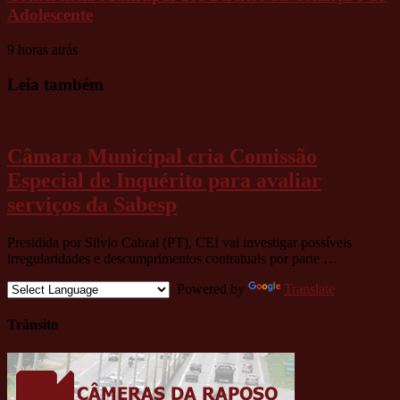
Adolescente
9 horas atrás
Leia também
Câmara Municipal cria Comissão
Especial de Inquérito para avaliar
serviços da Sabesp
Presidida por Silvio Cabral (PT), CEI vai investigar possíveis
irregularidades e descumprimentos contratuais por parte …
Powered by
Translate
Trânsito