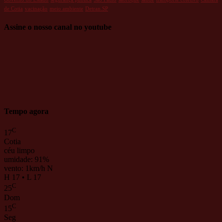
de Cotia
vacinação
meio ambiente
Detran.SP
Assine o nosso canal no youtube
Tempo agora
C
17
Cotia
céu limpo
umidade: 91%
vento: 1km/h N
H 17 • L 17
C
25
Dom
C
15
Seg