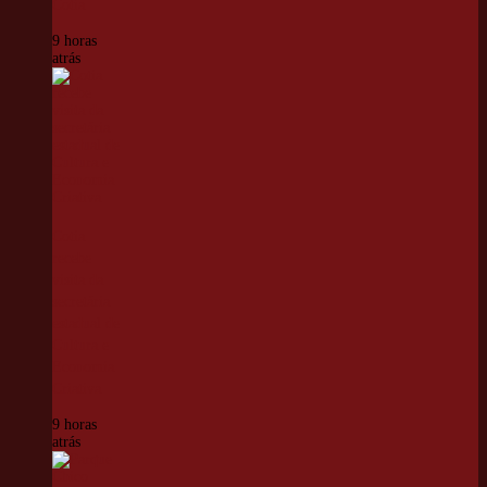
Cotia
9 horas
atrás
Cotia
recebe
visita da
secretária
estadual de
Cultura e
Economia
Criativa
9 horas
atrás