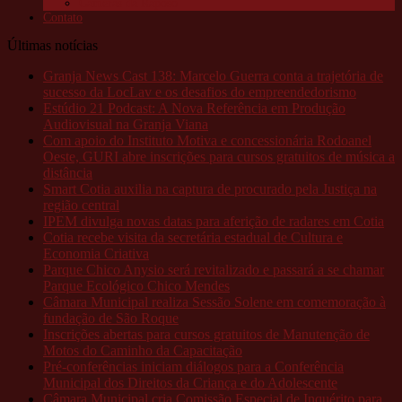
Câmeras da Raposo
Contato
Últimas notícias
Granja News Cast 138: Marcelo Guerra conta a trajetória de
sucesso da LocLav e os desafios do empreendedorismo
Estúdio 21 Podcast: A Nova Referência em Produção
Audiovisual na Granja Viana
Com apoio do Instituto Motiva e concessionária Rodoanel
Oeste, GURI abre inscrições para cursos gratuitos de música a
distância
Smart Cotia auxilia na captura de procurado pela Justiça na
região central
IPEM divulga novas datas para aferição de radares em Cotia
Cotia recebe visita da secretária estadual de Cultura e
Economia Criativa
Parque Chico Anysio será revitalizado e passará a se chamar
Parque Ecológico Chico Mendes
Câmara Municipal realiza Sessão Solene em comemoração à
fundação de São Roque
Inscrições abertas para cursos gratuitos de Manutenção de
Motos do Caminho da Capacitação
Pré-conferências iniciam diálogos para a Conferência
Municipal dos Direitos da Criança e do Adolescente
Câmara Municipal cria Comissão Especial de Inquérito para