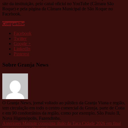
site da instituição, pelo canal oficial no YouTube (Câmara São
Roque) e pela página da Câmara Municipal de São Roque no
Facebook.
Compartilhe
Facebook
Twitter
Google +
LinkedIn
Pinterest
Sobre Granja News
O Granja News, jornal voltado ao público da Granja Viana e região,
tem circulação em todo o centro comercial da Granja, parte de Cotia
e em 90 condomínios da região, como por exemplo, São Paulo II,
Nova Higienópolis, Fazendinha.
Anteriores
Mamute conquista título da Taça Cidade 2026 em final