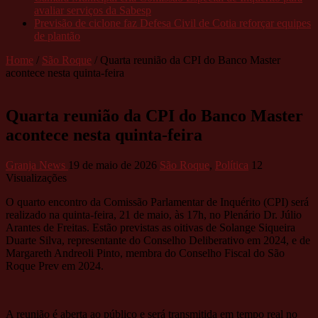
avaliar serviços da Sabesp
Previsão de ciclone faz Defesa Civil de Cotia reforçar equipes
de plantão
Home
/
São Roque
/
Quarta reunião da CPI do Banco Master
acontece nesta quinta-feira
Quarta reunião da CPI do Banco Master
acontece nesta quinta-feira
Granja News
19 de maio de 2026
São Roque
,
Política
12
Visualizações
O quarto encontro da Comissão Parlamentar de Inquérito (CPI) será
realizado na quinta-feira, 21 de maio, às 17h, no Plenário Dr. Júlio
Arantes de Freitas. Estão previstas as oitivas de Solange Siqueira
Duarte Silva, representante do Conselho Deliberativo em 2024, e de
Margareth Andreoli Pinto, membra do Conselho Fiscal do São
Roque Prev em 2024.
A reunião é aberta ao público e será transmitida em tempo real no