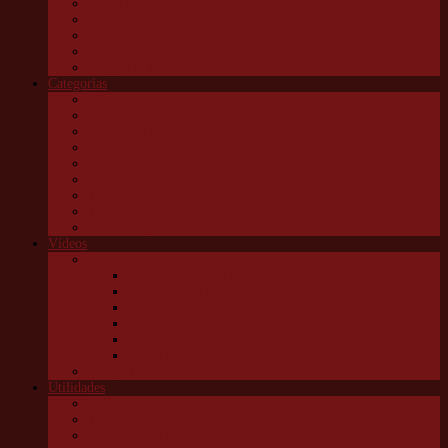
Embu das Artes
Jandira
Osasco
São Roque
Vargem G Paulista
Categorias
Cultura
Educação
Esportes e lazer
Infantil
Política
Saúde
Trânsito e transportes
Turismo
Utilidade pública
Vídeos
Granja News
Concerto de natal Granja Viana
Granja Viana pelo alto
10 anos Jornal Granja News
Notícias
Entrevistas
Festas Granja News
Granja Channel
Utilidades
Links úteis
Telefones úteis
Aonde está o meu pet?