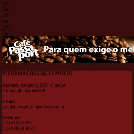
C
14
Ter
C
20
Qua
C
27
Qui
INFORMAÇÕES DE CONTATO
Alameda Araguaia, 933 - 8 andar
Alphaville- Barueri/SP
e-mail
granjanews@granjanews.com.br
Telefones
(11) 4196-3590
(11) 9 8692-9616