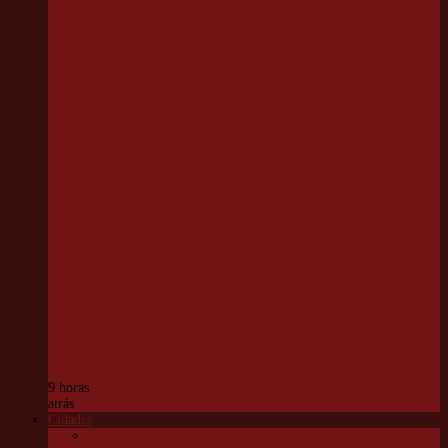
Parque
Chico
Anysio
será
revitalizado
e passará a
se chamar
Parque
Ecológico
Chico
Mendes
9 horas
atrás
Cidades
Carapicuíba