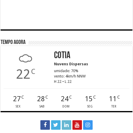
Tempo agora
Cotia
Nuvens Dispersas
22
C
umidade: 70%
vento: 4km/h NNW
H 22 • L 22
27
28
24
15
11
C
C
C
C
C
SEX
SAB
DOM
SEG
TER