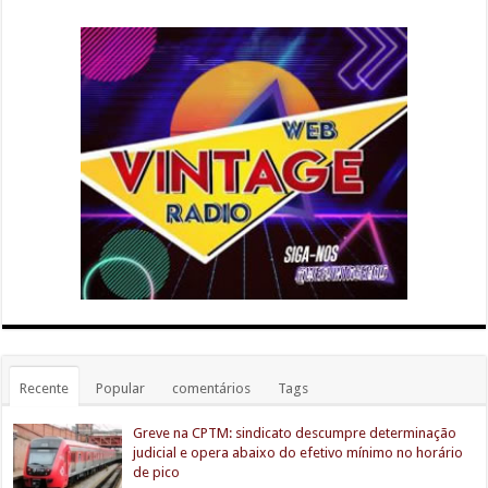
Recente
Popular
comentários
Tags
Greve na CPTM: sindicato descumpre determinação
judicial e opera abaixo do efetivo mínimo no horário
de pico