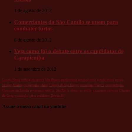
1 de agosto de 2012
Comerciantes da São Camilo se unem para
combater furtos
6 de agosto de 2012
Veja como foi o debate entre os candidatos de
Carapicuíba
1 de setembro de 2012
Granja News
cotia
granjanews
São Roque
granjaviana
granjavianna
granja viana
granja
vianna
Jandira
carapicuiba
obras
Câmara de São Roque
economia
música
caucaiadoalto
Governo do Estado
segurança pública
São Paulo
sãoroque
saúde
transporte coletivo
Câmara
de Cotia
vacinação
meio ambiente
Detran.SP
Assine o nosso canal no youtube