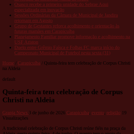
Osasco recebe a primeira unidade do Sebrae Aqui
especializada em inovação
Sessões Ordinárias da Câmara de Municipal de Jandira
retornam em Agosto
Grupo de Gestantes reforça acolhimento e orientação às
futuras mamães em Carapicuíba
Planejamento Familiar promove informação e acolhimento na
USF Ariston
Duelo entre Grêmio Faísca e Folhas FC marca início do
Campeonato Municipal de Futebol nesta sexta (31)
Home
/
Carapicuíba
/
Quinta-feira tem celebração de Corpus Christi
na Aldeia
default
Quinta-feira tem celebração de Corpus
Christi na Aldeia
Granja News
3 de junho de 2026
Carapicuíba
,
evento
,
religião
19
Visualizações
A tradicional celebração de Corpus Christi reúne fiéis na praça da
Aldeia, nesta quinta-feira, 4 de junho. O evento tem o apoio da