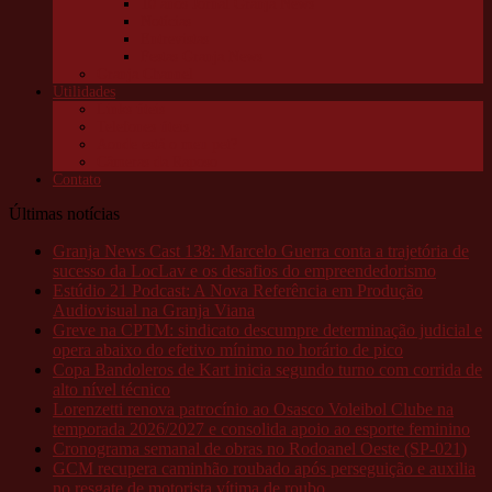
10 anos Jornal Granja News
Notícias
Entrevistas
Festas Granja News
Granja Channel
Utilidades
Links úteis
Telefones úteis
Aonde está o meu pet?
Câmeras da Raposo
Contato
Últimas notícias
Granja News Cast 138: Marcelo Guerra conta a trajetória de
sucesso da LocLav e os desafios do empreendedorismo
Estúdio 21 Podcast: A Nova Referência em Produção
Audiovisual na Granja Viana
Greve na CPTM: sindicato descumpre determinação judicial e
opera abaixo do efetivo mínimo no horário de pico
Copa Bandoleros de Kart inicia segundo turno com corrida de
alto nível técnico
Lorenzetti renova patrocínio ao Osasco Voleibol Clube na
temporada 2026/2027 e consolida apoio ao esporte feminino
Cronograma semanal de obras no Rodoanel Oeste (SP-021)
GCM recupera caminhão roubado após perseguição e auxilia
no resgate de motorista vítima de roubo