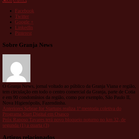
Compartilhe
Facebook
Twitter
Google +
LinkedIn
Pinterest
Sobre Granja News
O Granja News, jornal voltado ao público da Granja Viana e região,
tem circulação em todo o centro comercial da Granja, parte de Cotia
e em 90 condomínios da região, como por exemplo, São Paulo II,
Nova Higienópolis, Fazendinha.
Anteriores
Sebrae for Startups realiza 1ª mentoria coletiva do
Programa Start Digital em Osasco
Próx
Raposo Tavares terá novo bloqueio noturno no km 32, de
segunda (1) a quarta (3)
Artigos relacionados