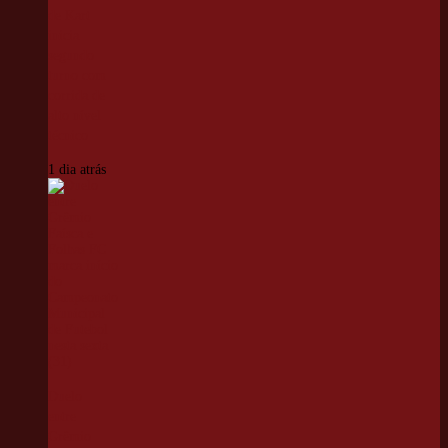
de Kart
inicia
segundo
turno com
corrida de
alto nível
técnico
1 dia atrás
Duelo
entre
Grêmio