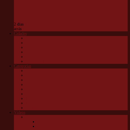
Ordinárias
na terça-
feira
2 dias
atrás
Cidades
Carapicuíba
Embu das Artes
Jandira
Osasco
São Roque
Vargem G Paulista
Categorias
Cultura
Educação
Esportes e lazer
Infantil
Política
Saúde
Trânsito e transportes
Turismo
Utilidade pública
Vídeos
Granja News
Concerto de natal Granja Viana
Granja Viana pelo alto