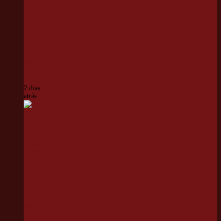
promove
capacitação
gratuita
para
professores
e
estagiários
em Cotia
2 dias
atrás
Poder
Legislativo
de Cotia
retoma
Sessões