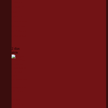
Faísca e
Folhas FC
marca
início do
Campeonato
Municipal
de Futebol
nesta sexta
(31)
2 dias
atrás
Projeto
VivaVôlei