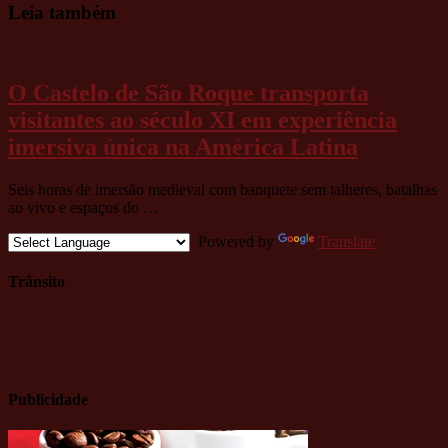
Leia também
O Castelo de São Roque transporta
visitantes ao século XI em experiência
imersiva única na América Latina
Seis horas de imersão medieval com banquete sem talheres, batalhas
ao vivo e espaços do …
Powered by
Translate
Trânsito
Publicidade