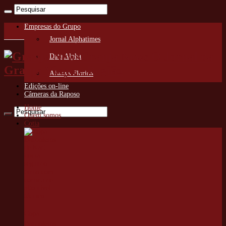
Empresas do Grupo
Jornal Alphatimes
Granja News O Jornal da
Data Alpha
Granja Viana e Região
Always Florida
Edições on-line
Câmeras da Raposo
Home
Quem somos
Cotia
Copa
Bandoleros