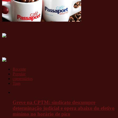
Recente
Popular
comentários
Tags
Greve na CPTM: sindicato descumpre
determinação judicial e opera abaixo do efetivo
mínimo no horário de pico