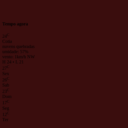
Tempo agora
C
24
Cotia
nuvens quebradas
umidade: 57%
vento: 1km/h NW
H 24 • L 21
C
27
Sex
C
26
Sab
C
23
Dom
C
17
Seg
C
12
Ter