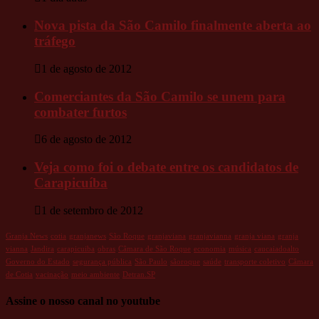
Nova pista da São Camilo finalmente aberta ao
tráfego
1 de agosto de 2012
Comerciantes da São Camilo se unem para
combater furtos
6 de agosto de 2012
Veja como foi o debate entre os candidatos de
Carapicuíba
1 de setembro de 2012
Granja News
cotia
granjanews
São Roque
granjaviana
granjavianna
granja viana
granja
vianna
Jandira
carapicuiba
obras
Câmara de São Roque
economia
música
caucaiadoalto
Governo do Estado
segurança pública
São Paulo
sãoroque
saúde
transporte coletivo
Câmara
de Cotia
vacinação
meio ambiente
Detran.SP
Assine o nosso canal no youtube