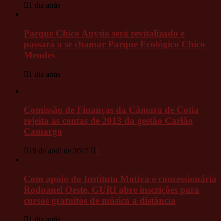
1 dia atrás
Parque Chico Anysio será revitalizado e
passará a se chamar Parque Ecológico Chico
Mendes
1 dia atrás
Comissão de Finanças da Câmara de Cotia
rejeita as contas de 2013 da gestão Carlão
Camargo
19 de abril de 2017
1
Com apoio do Instituto Motiva e concessionária
Rodoanel Oeste, GURI abre inscrições para
cursos gratuitos de música a distância
1 dia atrás