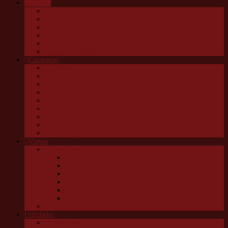
Cidades
Carapicuíba
Embu das Artes
Jandira
Osasco
São Roque
Vargem G Paulista
Categorias
Cultura
Educação
Esportes e lazer
Infantil
Política
Saúde
Trânsito e transportes
Turismo
Utilidade pública
Vídeos
Granja News
Concerto de natal Granja Viana
Granja Viana pelo alto
10 anos Jornal Granja News
Notícias
Entrevistas
Festas Granja News
Granja Channel
Utilidades
Links úteis