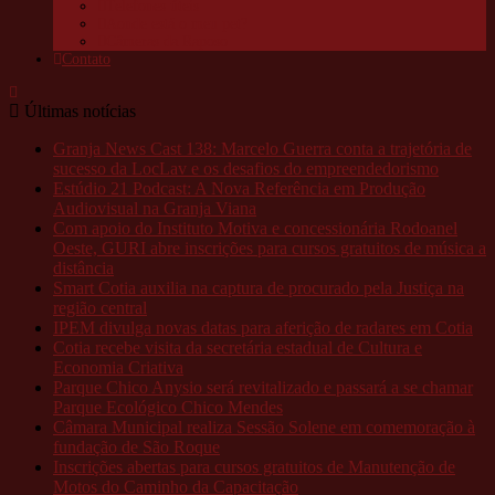
Telefones úteis
Aonde está o meu pet?
Câmeras da Raposo
Contato
Últimas notícias
Granja News Cast 138: Marcelo Guerra conta a trajetória de
sucesso da LocLav e os desafios do empreendedorismo
Estúdio 21 Podcast: A Nova Referência em Produção
Audiovisual na Granja Viana
Com apoio do Instituto Motiva e concessionária Rodoanel
Oeste, GURI abre inscrições para cursos gratuitos de música a
distância
Smart Cotia auxilia na captura de procurado pela Justiça na
região central
IPEM divulga novas datas para aferição de radares em Cotia
Cotia recebe visita da secretária estadual de Cultura e
Economia Criativa
Parque Chico Anysio será revitalizado e passará a se chamar
Parque Ecológico Chico Mendes
Câmara Municipal realiza Sessão Solene em comemoração à
fundação de São Roque
Inscrições abertas para cursos gratuitos de Manutenção de
Motos do Caminho da Capacitação