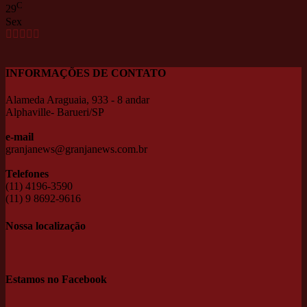
C
29
Sex
INFORMAÇÕES DE CONTATO
Alameda Araguaia, 933 - 8 andar
Alphaville- Barueri/SP
e-mail
granjanews@granjanews.com.br
Telefones
(11) 4196-3590
(11) 9 8692-9616
Nossa localização
Estamos no Facebook