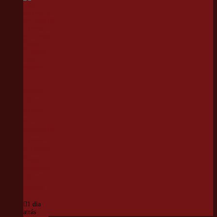
Parque
Chico
Anysio
será
revitalizado
e passará a
se chamar
Parque
Ecológico
Chico
Mendes
1 dia
atrás