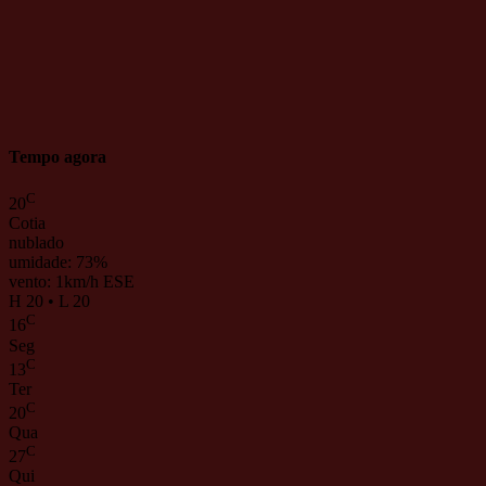
Tempo agora
C
20
Cotia
nublado
umidade: 73%
vento: 1km/h ESE
H 20 • L 20
C
16
Seg
C
13
Ter
C
20
Qua
C
27
Qui