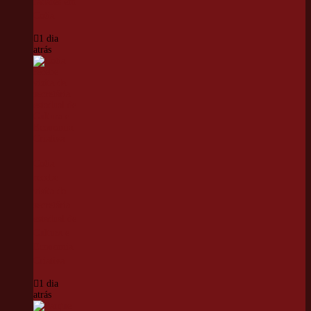
radares em
Cotia
1 dia
atrás
Cotia
recebe
visita da
secretária
estadual de
Cultura e
Economia
Criativa
1 dia
atrás