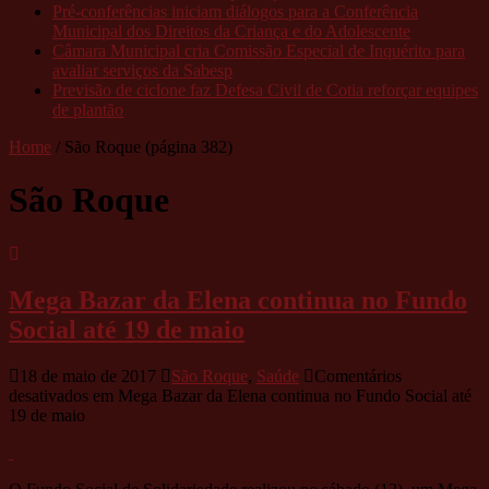
Pré-conferências iniciam diálogos para a Conferência
Municipal dos Direitos da Criança e do Adolescente
Câmara Municipal cria Comissão Especial de Inquérito para
avaliar serviços da Sabesp
Previsão de ciclone faz Defesa Civil de Cotia reforçar equipes
de plantão
Home
/
São Roque
(página 382)
São Roque
Mega Bazar da Elena continua no Fundo
Social até 19 de maio
18 de maio de 2017
São Roque
,
Saúde
Comentários
desativados
em Mega Bazar da Elena continua no Fundo Social até
19 de maio