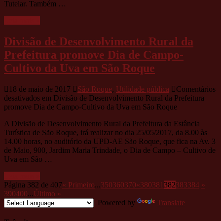
Tutelar. Também …
Leia mais »
Divisão de Desenvolvimento Rural da
Prefeitura promove Dia de Campo-
Cultivo da Uva em São Roque
18 de maio de 2017
São Roque
,
Utilidade pública
Comentários
desativados
em Divisão de Desenvolvimento Rural da Prefeitura
promove Dia de Campo-Cultivo da Uva em São Roque
A Divisão de Desenvolvimento Rural da Prefeitura da Estância
Turística de São Roque, irá realizar no dia 25/05/2017, da 8.00 às
14.00 horas, no auditório da UPD-AE São Roque, que fica na Av. 3
de Maio, 900, Jardim Maria Trindade, o Dia de Campo – Cultivo de
Uva em São …
Leia mais »
Página 382 de 407
« Primeiro
...
350
360
370
«
380
381
382
383
384
»
390
400
...
Último »
Powered by
Translate