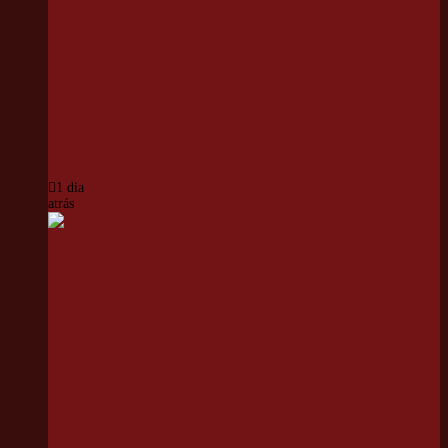
Cotia
auxilia na
captura de
procurado
pela
Justiça na
região
central
1 dia
atrás
IPEM
divulga
novas
datas para
aferição de