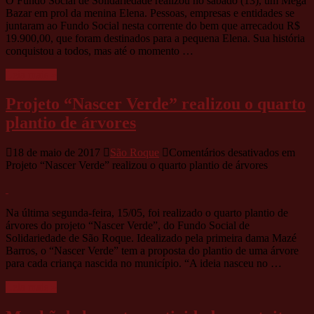
O Fundo Social de Solidariedade realizou no sábado (13), um Mega
Bazar em prol da menina Elena. Pessoas, empresas e entidades se
juntaram ao Fundo Social nesta corrente do bem que arrecadou R$
19.900,00, que foram destinados para a pequena Elena. Sua história
conquistou a todos, mas até o momento …
Leia mais »
Projeto “Nascer Verde” realizou o quarto
plantio de árvores
18 de maio de 2017
São Roque
Comentários desativados
em
Projeto “Nascer Verde” realizou o quarto plantio de árvores
Na última segunda-feira, 15/05, foi realizado o quarto plantio de
árvores do projeto “Nascer Verde”, do Fundo Social de
Solidariedade de São Roque. Idealizado pela primeira dama Mazé
Barros, o “Nascer Verde” tem a proposta do plantio de uma árvore
para cada criança nascida no município. “A ideia nasceu no …
Leia mais »