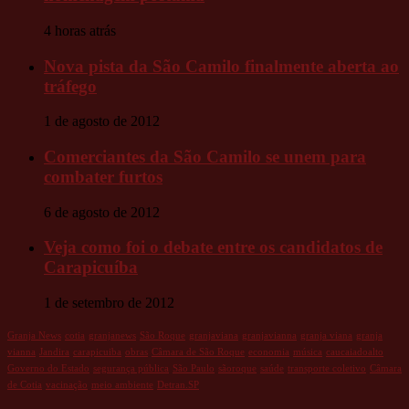
4 horas atrás
Nova pista da São Camilo finalmente aberta ao
tráfego
1 de agosto de 2012
Comerciantes da São Camilo se unem para
combater furtos
6 de agosto de 2012
Veja como foi o debate entre os candidatos de
Carapicuíba
1 de setembro de 2012
Granja News
cotia
granjanews
São Roque
granjaviana
granjavianna
granja viana
granja
vianna
Jandira
carapicuiba
obras
Câmara de São Roque
economia
música
caucaiadoalto
Governo do Estado
segurança pública
São Paulo
sãoroque
saúde
transporte coletivo
Câmara
de Cotia
vacinação
meio ambiente
Detran.SP