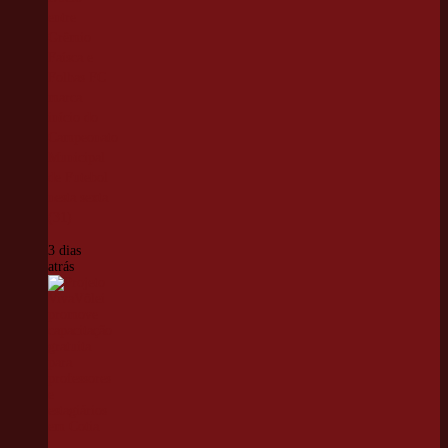
entre
Grêmio
Faísca e
Folhas FC
marca
início do
Campeonato
Municipal
de Futebol
nesta sexta
(31)
3 dias
atrás