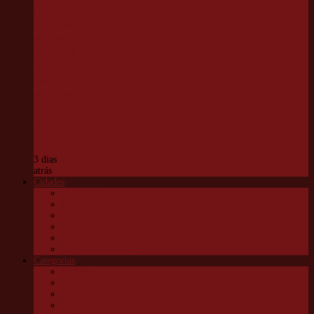
Projeto
VivaVôlei
promove
capacitação
gratuita
para
professores
e
estagiários
em Cotia
3 dias
atrás
Cidades
Carapicuíba
Embu das Artes
Jandira
Osasco
São Roque
Vargem G Paulista
Categorias
Cultura
Educação
Esportes e lazer
Infantil