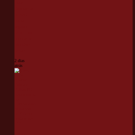
Copa
Bandoleros
de Kart
inicia
segundo
turno com
corrida de
alto nível
técnico
2 dias
atrás
Duelo