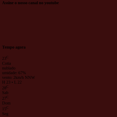
Assine o nosso canal no youtube
Tempo agora
C
23
Cotia
nublado
umidade: 67%
vento: 2km/h NNW
H 23 • L 22
C
28
Sab
C
27
Dom
C
15
Seg