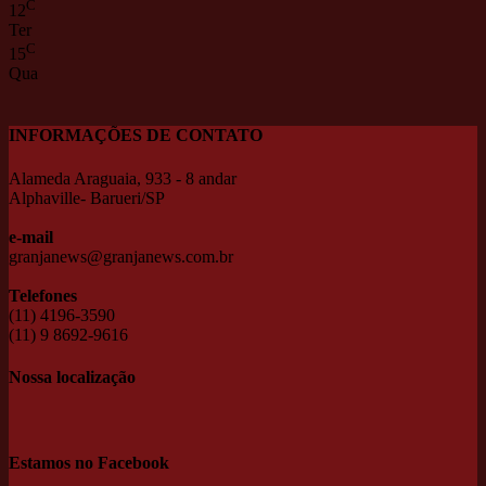
C
12
Ter
C
15
Qua
INFORMAÇÕES DE CONTATO
Alameda Araguaia, 933 - 8 andar
Alphaville- Barueri/SP
e-mail
granjanews@granjanews.com.br
Telefones
(11) 4196-3590
(11) 9 8692-9616
Nossa localização
Estamos no Facebook