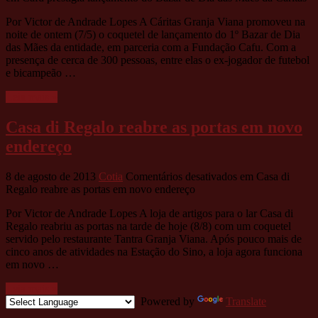
Por Victor de Andrade Lopes A Cáritas Granja Viana promoveu na
noite de ontem (7/5) o coquetel de lançamento do 1º Bazar de Dia
das Mães da entidade, em parceria com a Fundação Cafu. Com a
presença de cerca de 300 pessoas, entre elas o ex-jogador de futebol
e bicampeão …
Leia mais »
Casa di Regalo reabre as portas em novo
endereço
8 de agosto de 2013
Cotia
Comentários desativados
em Casa di
Regalo reabre as portas em novo endereço
Por Victor de Andrade Lopes A loja de artigos para o lar Casa di
Regalo reabriu as portas na tarde de hoje (8/8) com um coquetel
servido pelo restaurante Tantra Granja Viana. Após pouco mais de
cinco anos de atividades na Estação do Sino, a loja agora funciona
em novo …
Leia mais »
Powered by
Translate