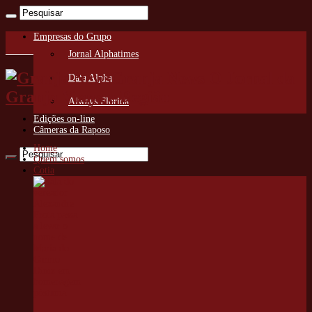
Empresas do Grupo
Jornal Alphatimes
Granja News O Jornal da
Data Alpha
Granja Viana e Região
Always Florida
Edições on-line
Câmeras da Raposo
Home
Quem somos
Cotia