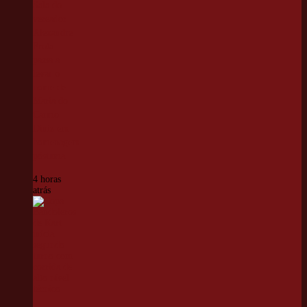
Sala do
vereador
Alexandre
Frota
passa a
levar o
nome de
Maria do
Carmo
Diniz em
homenagem
póstuma
4 horas
atrás