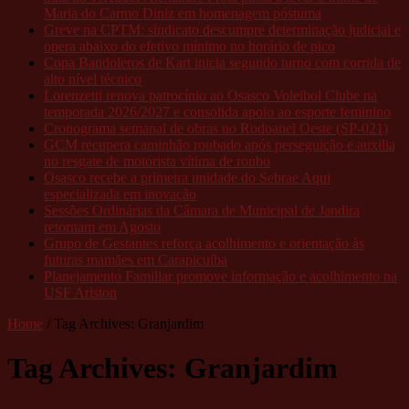
Maria do Carmo Diniz em homenagem póstuma
Greve na CPTM: sindicato descumpre determinação judicial e
opera abaixo do efetivo mínimo no horário de pico
Copa Bandoleros de Kart inicia segundo turno com corrida de
alto nível técnico
Lorenzetti renova patrocínio ao Osasco Voleibol Clube na
temporada 2026/2027 e consolida apoio ao esporte feminino
Cronograma semanal de obras no Rodoanel Oeste (SP-021)
GCM recupera caminhão roubado após perseguição e auxilia
no resgate de motorista vítima de roubo
Osasco recebe a primeira unidade do Sebrae Aqui
especializada em inovação
Sessões Ordinárias da Câmara de Municipal de Jandira
retornam em Agosto
Grupo de Gestantes reforça acolhimento e orientação às
futuras mamães em Carapicuíba
Planejamento Familiar promove informação e acolhimento na
USF Ariston
Home
/
Tag Archives: Granjardim
Tag Archives:
Granjardim