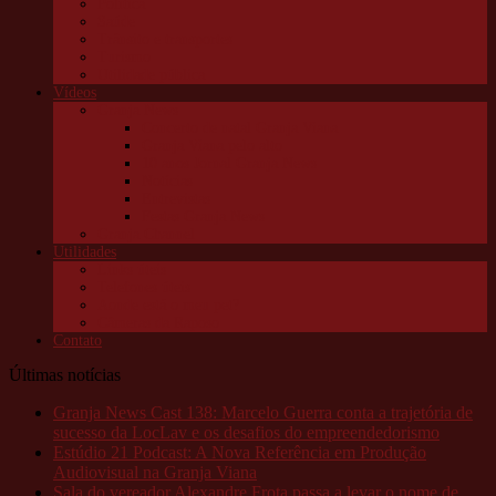
Política
Saúde
Trânsito e transportes
Turismo
Utilidade pública
Vídeos
Granja News
Concerto de natal Granja Viana
Granja Viana pelo alto
10 anos Jornal Granja News
Notícias
Entrevistas
Festas Granja News
Granja Channel
Utilidades
Links úteis
Telefones úteis
Aonde está o meu pet?
Câmeras da Raposo
Contato
Últimas notícias
Granja News Cast 138: Marcelo Guerra conta a trajetória de
sucesso da LocLav e os desafios do empreendedorismo
Estúdio 21 Podcast: A Nova Referência em Produção
Audiovisual na Granja Viana
Sala do vereador Alexandre Frota passa a levar o nome de