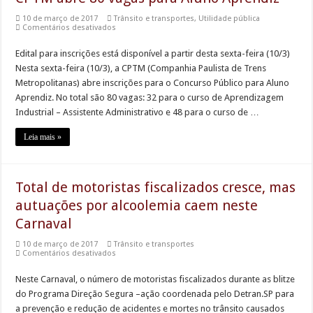
10 de março de 2017
Trânsito e transportes
,
Utilidade pública
em
Comentários desativados
CPTM
abre
Edital para inscrições está disponível a partir desta sexta-feira (10/3)
80
vagas
Nesta sexta-feira (10/3), a CPTM (Companhia Paulista de Trens
para
Aluno
Metropolitanas) abre inscrições para o Concurso Público para Aluno
Aprendiz
Aprendiz. No total são 80 vagas: 32 para o curso de Aprendizagem
Industrial – Assistente Administrativo e 48 para o curso de …
Leia mais »
Total de motoristas fiscalizados cresce, mas
autuações por alcoolemia caem neste
Carnaval
10 de março de 2017
Trânsito e transportes
em
Comentários desativados
Total
de
Neste Carnaval, o número de motoristas fiscalizados durante as blitze
motoristas
fiscalizados
do Programa Direção Segura –ação coordenada pelo Detran.SP para
cresce,
mas
a prevenção e redução de acidentes e mortes no trânsito causados