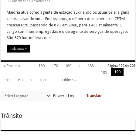
em
Comentários desativados
Número
de
Maioria atua como agente de estação auxiliando os usuários e, alguns
mulheres
na
casos, salvando vidas Em dez anos, o número de mulheres na CPTM
CPTM
cresce
cresceu 65%, passando de 879, em 2006, para 1.453 atualmente. O
65%
cargo com mais empregadas é o de agente de serviços de operação.
em
dez
São 570 funcionárias que …
anos
Leia mais »
« Primeiro
...
160
170
180
«
188
Página 190 de 209
190
189
191
192
»
200
...
Último »
Powered by
Translate
Trânsito