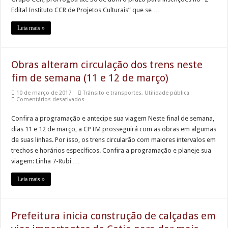
projetos
culturais
Edital Instituto CCR de Projetos Culturais” que se …
Grupo de Gestantes reforça acolhimento e orientação às futuras mamães em Cara
Planejamento Familiar promove informação e acolhimento na USF Ariston
Leia mais »
Duelo entre Grêmio Faísca e Folhas FC marca início do Campeonato Municipal de
Obras alteram circulação dos trens neste
fim de semana (11 e 12 de março)
10 de março de 2017
Trânsito e transportes
,
Utilidade pública
em
Comentários desativados
Obras
alteram
Confira a programação e antecipe sua viagem Neste final de semana,
circulação
dos
dias 11 e 12 de março, a CPTM prosseguirá com as obras em algumas
trens
neste
de suas linhas. Por isso, os trens circularão com maiores intervalos em
fim
trechos e horários específicos. Confira a programação e planeje sua
de
semana
viagem: Linha 7-Rubi …
(11
e
12
Leia mais »
de
março)
Prefeitura inicia construção de calçadas em