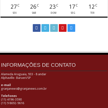
27
26
23
17
12
C
C
C
C
C
SEX
SAB
DOM
SEG
TER
INFORMAÇÕES DE CONTATO
Alameda Araguaia, 933 - 8 andar
Alphaville- Barueri/SP
e-mail
granjanews@granjanews.com.br
Telefones
(11) 4196-3590
(11) 9 8692-9616