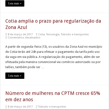
mulheres
Leia mais »
Cotia amplia o prazo para regularização da
Zona Azul
8 de março de 2017
Cotia
,
Tecnologia
,
Trânsito e transportes
em
Comentários desativados
Cotia
amplia
A partir de segunda-feira (13), os usuários da Zona Azul no município
o
prazo
de Cotia terão até 24h para efetuar o pagamento da tarifa pelo uso
para
regularização
da vaga em via pública. A regularização do pagamento, além de ser
da
efetuada pela maneira convencional via comércio autorizado ou por
Zona
Azul
talões, também pode ser …
Leia mais »
Número de mulheres na CPTM cresce 65%
em dez anos
8 de março de 2017
Trânsito e transportes