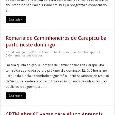
Programa
do Estado de São Paulo. Criado em 1990, o programa é coordenado
Clube
do
e …
Bem-
te-
vi
Leia mais »
Romaria de Caminhoneiros de Carapicuíba
parte neste domingo
10 de março de 2017
Carapicuíba
,
Cultura
,
Trânsito e transportes
em
Comentários desativados
Romaria
de
Em sua quinta edição, a Romaria de Caminhoneiros de Carapicuíba
Caminhoneiros
de
tem saída agendada para o próximo dia domingo, 12, às 6 horas, no
Carapicuíba
parte
Parque da Aldeia. O comboio segue até o Posto Sakamoto, no Km 210
neste
da Via Dutra, onde encontra outros caminhoneiros de outras regiões
domingo
paulistas, e seguem para …
Leia mais »
CPTM abre 80 vagas para Aluno Aprendiz