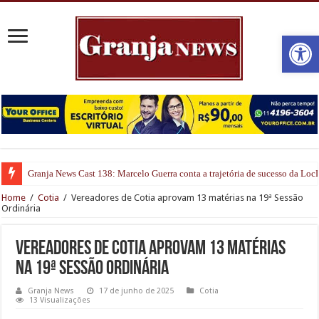
Open
Granja News Cast 138: Marcelo Guerra conta a trajetória de sucesso da Lo
Home
/
Cotia
/
Vereadores de Cotia aprovam 13 matérias na 19ª Sessão
Ordinária
Vereadores de Cotia aprovam 13 matérias
na 19ª Sessão Ordinária
Granja News
17 de junho de 2025
Cotia
13 Visualizações