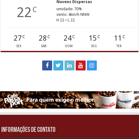
Nuvens Dispersas
22
C
umidade: 70%
vento: 4km/h NNW
H 22 • L 22
27
28
24
15
11
C
C
C
C
C
SEX
SAB
DOM
SEG
TER
INFORMAÇÕES DE CONTATO