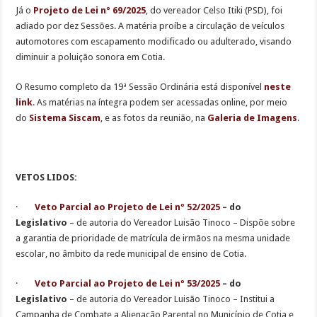
Já o
Projeto de Lei nº 69/2025
, do vereador Celso Itiki (PSD), foi
adiado por dez Sessões. A matéria proíbe a circulação de veículos
automotores com escapamento modificado ou adulterado, visando
diminuir a poluição sonora em Cotia.
O Resumo completo da 19ª Sessão Ordinária está disponível
neste
link
. As matérias na íntegra podem ser acessadas online, por meio
do
Sistema Siscam
, e as fotos da reunião, na
Galeria de Imagens
.
VETOS LIDOS:
·
Veto Parcial ao Projeto de Lei nº 52/2025
– do
Legislativo
– de autoria do Vereador Luisão Tinoco – Dispõe sobre
a garantia de prioridade de matrícula de irmãos na mesma unidade
escolar, no âmbito da rede municipal de ensino de Cotia.
·
Veto Parcial ao Projeto de Lei nº 53/2025
– do
Legislativo
– de autoria do Vereador Luisão Tinoco – Institui a
Campanha de Combate a Alienação Parental no Município de Cotia e