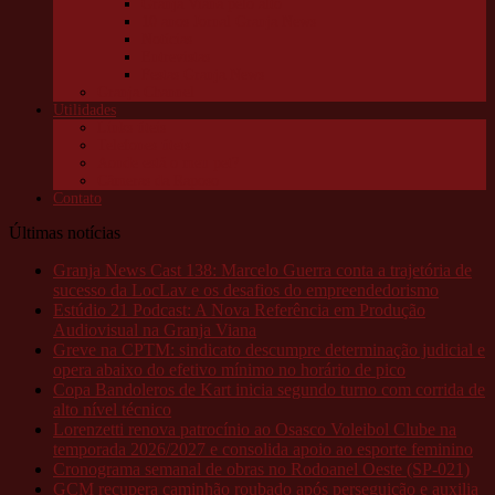
Granja Viana pelo alto
10 anos Jornal Granja News
Notícias
Entrevistas
Festas Granja News
Granja Channel
Utilidades
Links úteis
Telefones úteis
Aonde está o meu pet?
Câmeras da Raposo
Contato
Últimas notícias
Granja News Cast 138: Marcelo Guerra conta a trajetória de
sucesso da LocLav e os desafios do empreendedorismo
Estúdio 21 Podcast: A Nova Referência em Produção
Audiovisual na Granja Viana
Greve na CPTM: sindicato descumpre determinação judicial e
opera abaixo do efetivo mínimo no horário de pico
Copa Bandoleros de Kart inicia segundo turno com corrida de
alto nível técnico
Lorenzetti renova patrocínio ao Osasco Voleibol Clube na
temporada 2026/2027 e consolida apoio ao esporte feminino
Cronograma semanal de obras no Rodoanel Oeste (SP-021)
GCM recupera caminhão roubado após perseguição e auxilia