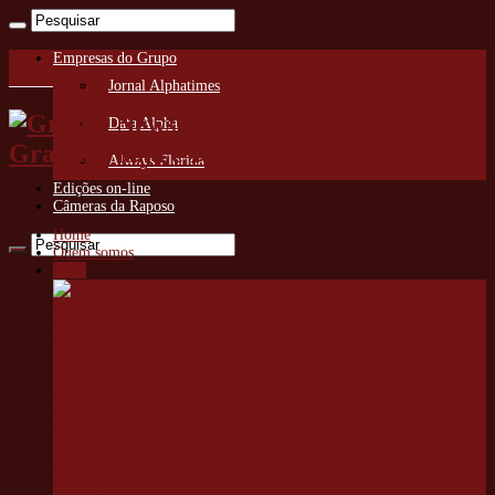
Empresas do Grupo
Jornal Alphatimes
Granja News O Jornal da
Data Alpha
Granja Viana e Região
Always Florida
Edições on-line
Câmeras da Raposo
Home
Quem somos
Cotia
Copa
Bandoleros