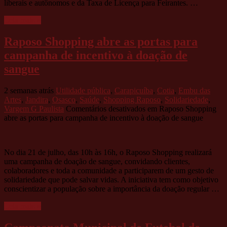
liberais e autônomos e da Taxa de Licença para Feirantes. …
Leia mais »
Raposo Shopping abre as portas para
campanha de incentivo à doação de
sangue
2 semanas atrás
Utilidade pública
,
Carapicuíba
,
Cotia
,
Embu das
Artes
,
Jandira
,
Osasco
,
Saúde
,
Shopping Raposo
,
Solidariedade
,
Vargem G Paulista
Comentários desativados
em Raposo Shopping
abre as portas para campanha de incentivo à doação de sangue
No dia 21 de julho, das 10h às 16h, o Raposo Shopping realizará
uma campanha de doação de sangue, convidando clientes,
colaboradores e toda a comunidade a participarem de um gesto de
solidariedade que pode salvar vidas. A iniciativa tem como objetivo
conscientizar a população sobre a importância da doação regular …
Leia mais »