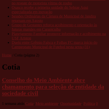
no resgate de motorista vítima de roubo
Osasco recebe a primeira unidade do Sebrae Aqui
especializada em inovação
Sessões Ordinárias da Câmara de Municipal de Jandira
retornam em Agosto
Grupo de Gestantes reforça acolhimento e orientação às
futuras mamães em Carapicuíba
Planejamento Familiar promove informação e acolhimento na
USF Ariston
Duelo entre Grêmio Faísca e Folhas FC marca início do
Campeonato Municipal de Futebol nesta sexta (31)
Home
/
Cotia
(página 2)
Cotia
Conselho do Meio Ambiente abre
chamamento para seleção de entidade da
sociedade civil
1 semana atrás
Cotia
,
Meio ambiente
,
Oportunidade
,
Política
0