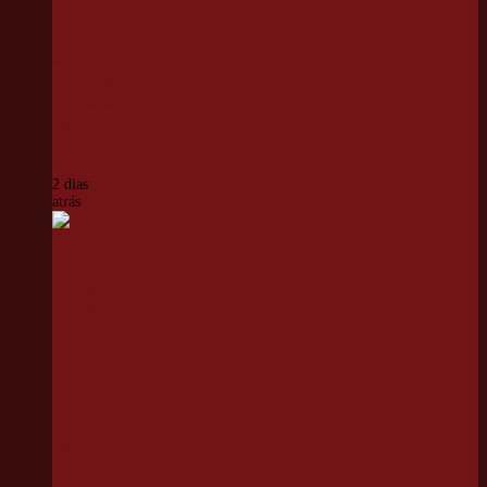
de Kart
inicia
segundo
turno com
corrida de
alto nível
técnico
2 dias
atrás
Duelo
entre