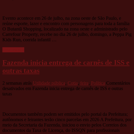
Evento acontece em 26 de julho, na zona oeste de São Paulo, e
reúne esporte, lazer e encontro com personagens para toda a família
O Butantã Shopping, localizado na zona oeste e administrado pelo
Carrefour Property, recebe no dia 26 de julho, domingo, a Peppa Pig
Kids Run, corrida infantil …
Leia mais »
Fazenda inicia entrega de carnês de ISS e
outras taxas
2 semanas atrás
Utilidade pública
,
Cotia
,
feira
,
Política
Comentários
desativados
em Fazenda inicia entrega de carnês de ISS e outras
taxas
Documentos também podem ser emitidos pelo portal da Prefeitura;
autônomos e feirantes terão cinco parcelas em 2026 A Prefeitura, por
meio da Secretaria da Fazenda, iniciou o envio pelos Correios dos
documentos da Taxa de Licença, do ISSQN para profissionais