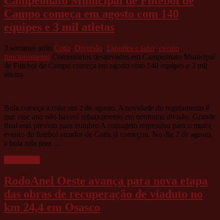
Campeonato Municipal de Futebol de
Campo começa em agosto com 140
equipes e 3 mil atletas
3 semanas atrás
Cotia
,
Diversão
,
Esportes e lazer
,
evento
,
funcionamento
Comentários desativados
em Campeonato Municipal
de Futebol de Campo começa em agosto com 140 equipes e 3 mil
atletas
Bola começa a rolar em 2 de agosto. A novidade do regulamento é
que esse ano não haverá rebaixamento em nenhuma divisão. Grande
final está prevista para outubro A contagem regressiva para o maior
evento do futebol amador de Cotia já começou. No dia 2 de agosto,
a bola rola para …
Leia mais »
RodoAnel Oeste avança para nova etapa
das obras de recuperação de viaduto no
km 24,4 em Osasco