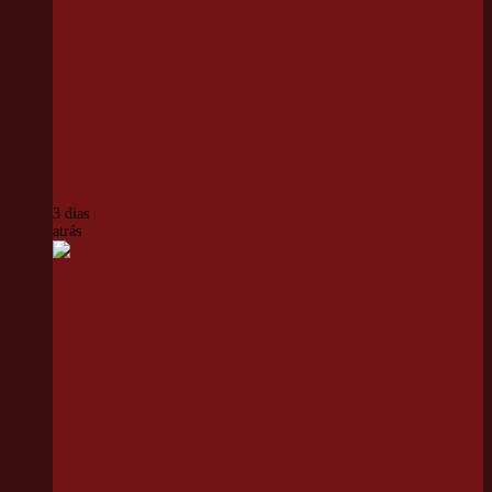
VivaVôlei
promove
capacitação
gratuita
para
professores
e
estagiários
em Cotia
3 dias
atrás
Poder
Legislativo
de Cotia
retoma