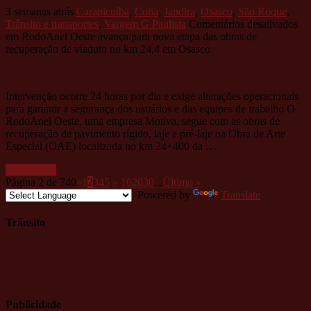
3 semanas atrás
Carapicuíba
,
Cotia
,
Jandira
,
Osasco
,
São Roque
,
Trânsito e transportes
,
Vargem G Paulista
Comentários desativados
em RodoAnel Oeste avança para nova etapa das obras de
recuperação de viaduto no km 24,4 em Osasco
Intervenção ocorre 24 horas por dia e exige alterações operacionais
para garantir a segurança dos usuários e das equipes de trabalho O
RodoAnel Oeste, uma empresa Motiva, segue com as obras de
recuperação de pavimento rígido, laje e pré-laje na Obra de Arte
Especial (OAE) localizada no km 24+400 da …
Leia mais »
Página 2 de 740
«
1
2
3
4
5
»
10
20
30
...
Último »
Powered by
Translate
Trânsito
Publicidade