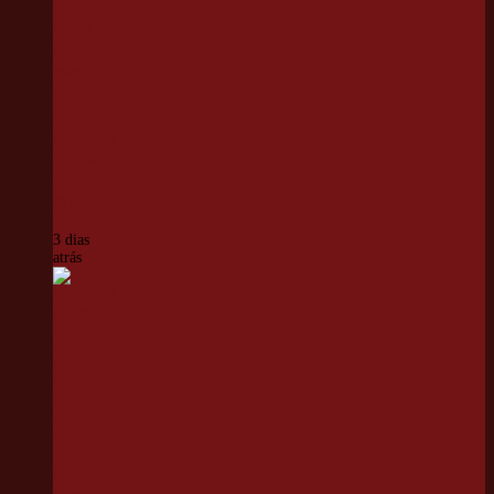
Grêmio
Faísca e
Folhas FC
marca
início do
Campeonato
Municipal
de Futebol
nesta sexta
(31)
3 dias
atrás
Projeto