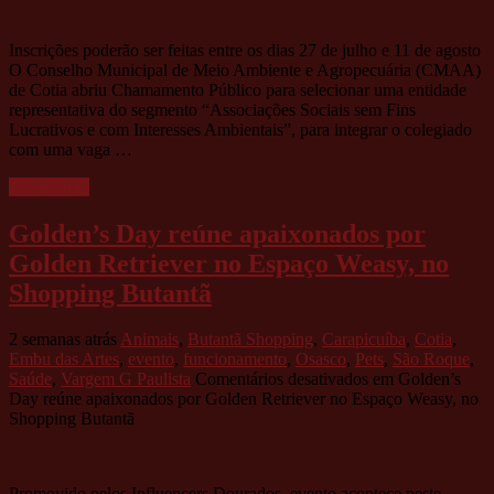
Inscrições poderão ser feitas entre os dias 27 de julho e 11 de agosto
O Conselho Municipal de Meio Ambiente e Agropecuária (CMAA)
de Cotia abriu Chamamento Público para selecionar uma entidade
representativa do segmento “Associações Sociais sem Fins
Lucrativos e com Interesses Ambientais”, para integrar o colegiado
com uma vaga …
Leia mais »
Golden’s Day reúne apaixonados por
Golden Retriever no Espaço Weasy, no
Shopping Butantã
2 semanas atrás
Animais
,
Butantã Shopping
,
Carapicuíba
,
Cotia
,
Embu das Artes
,
evento
,
funcionamento
,
Osasco
,
Pets
,
São Roque
,
Saúde
,
Vargem G Paulista
Comentários desativados
em Golden’s
Day reúne apaixonados por Golden Retriever no Espaço Weasy, no
Shopping Butantã
Promovido pelos Influencers Dourados, evento acontece neste