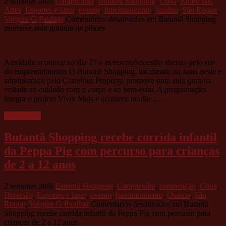
2 semanas atrás
Carapicuíba
,
Butantã Shopping
,
Cotia
,
Embu das
Artes
,
Esportes e lazer
,
evento
,
funcionamento
,
Jandira
,
São Roque
,
Vargem G Paulista
Comentários desativados
em Butantã Shopping
promove aula gratuita de pilates
Atividade acontece no dia 27 e as inscrições estão abertas pelo site
do empreendimento O Butantã Shopping, localizado na zona oeste e
administrado pelo Carrefour Property, promove uma aula gratuita
voltada ao cuidado com o corpo e ao bem-estar. A programação
integra o projeto Viver Mais e acontece no dia …
Leia mais »
Butantã Shopping recebe corrida infantil
da Peppa Pig com percurso para crianças
de 2 a 12 anos
2 semanas atrás
Butantã Shopping
,
Carapicuíba
,
competição
,
Cotia
,
Diversão
,
Esportes e lazer
,
evento
,
funcionamento
,
Osasco
,
São
Roque
,
Vargem G Paulista
Comentários desativados
em Butantã
Shopping recebe corrida infantil da Peppa Pig com percurso para
crianças de 2 a 12 anos