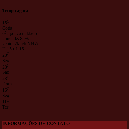
Tempo agora
C
15
Cotia
céu pouco nublado
umidade: 85%
vento: 2km/h NNW
H 15 • L 15
C
28
Sex
C
28
Sab
C
23
Dom
C
16
Seg
C
11
Ter
INFORMAÇÕES DE CONTATO