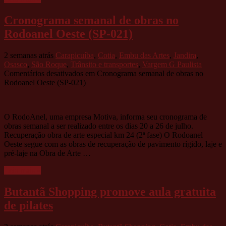
Cronograma semanal de obras no
Rodoanel Oeste (SP-021)
2 semanas atrás
Carapicuíba
,
Cotia
,
Embu das Artes
,
Jandira
,
Osasco
,
São Roque
,
Trânsito e transportes
,
Vargem G Paulista
Comentários desativados
em Cronograma semanal de obras no
Rodoanel Oeste (SP-021)
O RodoAnel, uma empresa Motiva, informa seu cronograma de
obras semanal a ser realizado entre os dias 20 a 26 de julho.
Recuperação obra de arte especial km 24 (2ª fase) O Rodoanel
Oeste segue com as obras de recuperação de pavimento rígido, laje e
pré-laje na Obra de Arte …
Leia mais »
Butantã Shopping promove aula gratuita
de pilates