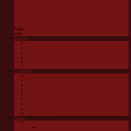
Sessões
Ordinárias
na terça-
feira
3 dias
atrás
Cidades
Carapicuíba
Embu das Artes
Jandira
Osasco
São Roque
Vargem G Paulista
Categorias
Cultura
Educação
Esportes e lazer
Infantil
Política
Saúde
Trânsito e transportes
Turismo
Utilidade pública
Vídeos
Granja News
Concerto de natal Granja Viana