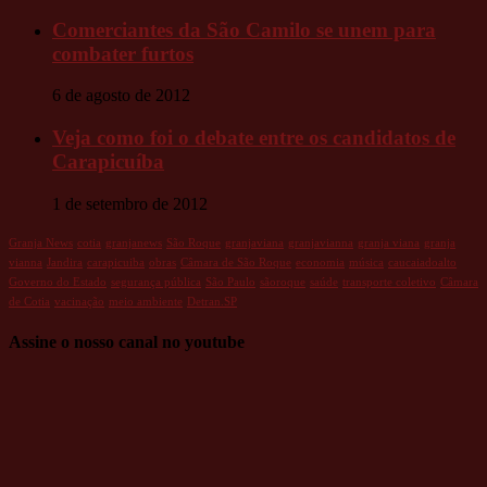
Comerciantes da São Camilo se unem para
combater furtos
6 de agosto de 2012
Veja como foi o debate entre os candidatos de
Carapicuíba
1 de setembro de 2012
Granja News
cotia
granjanews
São Roque
granjaviana
granjavianna
granja viana
granja
vianna
Jandira
carapicuiba
obras
Câmara de São Roque
economia
música
caucaiadoalto
Governo do Estado
segurança pública
São Paulo
sãoroque
saúde
transporte coletivo
Câmara
de Cotia
vacinação
meio ambiente
Detran.SP
Assine o nosso canal no youtube