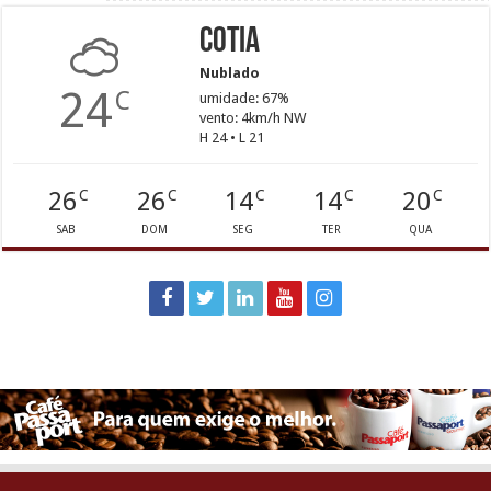
Cotia
Nublado
24
C
umidade: 67%
vento: 4km/h NW
H 24 • L 21
26
26
14
14
20
C
C
C
C
C
SAB
DOM
SEG
TER
QUA