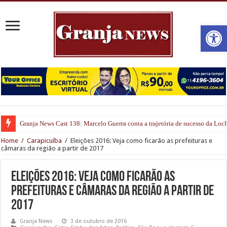
Open
Granja News Cast 138: Marcelo Guerra conta a trajetória de sucesso da Lo
Home
/
Carapicuíba
/
Eleições 2016: Veja como ficarão as prefeituras e
câmaras da região a partir de 2017
Eleições 2016: Veja como ficarão as
prefeituras e câmaras da região a partir de
2017
Granja News
3 de outubro de 2016