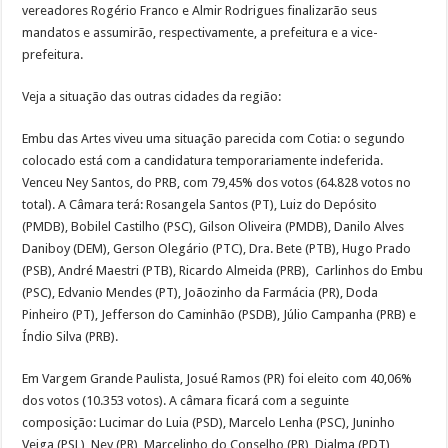
vereadores Rogério Franco e Almir Rodrigues finalizarão seus
mandatos e assumirão, respectivamente, a prefeitura e a vice-
prefeitura.
Veja a situação das outras cidades da região:
Embu das Artes viveu uma situação parecida com Cotia: o segundo
colocado está com a candidatura temporariamente indeferida.
Venceu Ney Santos, do PRB, com 79,45% dos votos (64.828 votos no
total). A Câmara terá: Rosangela Santos (PT), Luiz do Depósito
(PMDB), Bobilel Castilho (PSC), Gilson Oliveira (PMDB), Danilo Alves
Daniboy (DEM), Gerson Olegário (PTC), Dra. Bete (PTB), Hugo Prado
(PSB), André Maestri (PTB), Ricardo Almeida (PRB), Carlinhos do Embu
(PSC), Edvanio Mendes (PT), Joãozinho da Farmácia (PR), Doda
Pinheiro (PT), Jefferson do Caminhão (PSDB), Júlio Campanha (PRB) e
Índio Silva (PRB).
Em Vargem Grande Paulista, Josué Ramos (PR) foi eleito com 40,06%
dos votos (10.353 votos). A câmara ficará com a seguinte
composição: Lucimar do Luia (PSD), Marcelo Lenha (PSC), Juninho
Veiga (PSL), Ney (PR), Marcelinho do Conselho (PR), Djalma (PDT),