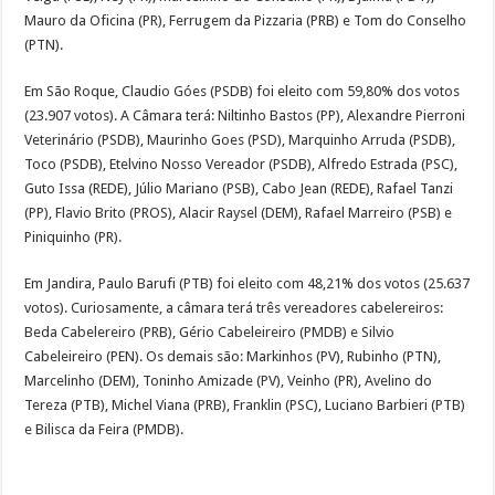
Mauro da Oficina (PR), Ferrugem da Pizzaria (PRB) e Tom do Conselho
(PTN).
Em São Roque, Claudio Góes (PSDB) foi eleito com 59,80% dos votos
(23.907 votos). A Câmara terá: Niltinho Bastos (PP), Alexandre Pierroni
Veterinário (PSDB), Maurinho Goes (PSD), Marquinho Arruda (PSDB),
Toco (PSDB), Etelvino Nosso Vereador (PSDB), Alfredo Estrada (PSC),
Guto Issa (REDE), Júlio Mariano (PSB), Cabo Jean (REDE), Rafael Tanzi
(PP), Flavio Brito (PROS), Alacir Raysel (DEM), Rafael Marreiro (PSB) e
Piniquinho (PR).
Em Jandira, Paulo Barufi (PTB) foi eleito com 48,21% dos votos (25.637
votos). Curiosamente, a câmara terá três vereadores cabelereiros:
Beda Cabelereiro (PRB), Gério Cabeleireiro (PMDB) e Silvio
Cabeleireiro (PEN). Os demais são: Markinhos (PV), Rubinho (PTN),
Marcelinho (DEM), Toninho Amizade (PV), Veinho (PR), Avelino do
Tereza (PTB), Michel Viana (PRB), Franklin (PSC), Luciano Barbieri (PTB)
e Bilisca da Feira (PMDB).