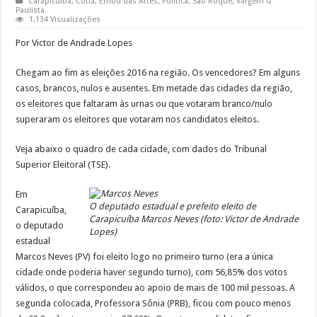
Carapicuíba
,
Cotia
,
Embu das Artes
,
Política
,
São Roque
,
Vargem G
Paulista
1,134 Visualizações
Por Victor de Andrade Lopes
Chegam ao fim as eleições 2016 na região. Os vencedores? Em alguns
casos, brancos, nulos e ausentes. Em metade das cidades da região,
os eleitores que faltaram às urnas ou que votaram branco/nulo
superaram os eleitores que votaram nos candidatos eleitos.
Veja abaixo o quadro de cada cidade, com dados do Tribunal
Superior Eleitoral (TSE).
Em
O deputado estadual e prefeito eleito de
Carapicuíba,
Carapicuíba Marcos Neves (foto: Victor de Andrade
o deputado
Lopes)
estadual
Marcos Neves (PV) foi eleito logo no primeiro turno (era a única
cidade onde poderia haver segundo turno), com 56,85% dos votos
válidos, o que correspondeu ao apoio de mais de 100 mil pessoas. A
segunda colocada, Professora Sônia (PRB), ficou com pouco menos