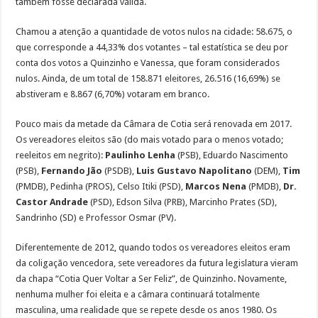
também fosse declarada válida.
Chamou a atenção a quantidade de votos nulos na cidade: 58.675, o
que corresponde a 44,33% dos votantes – tal estatística se deu por
conta dos votos a Quinzinho e Vanessa, que foram considerados
nulos. Ainda, de um total de 158.871 eleitores, 26.516 (16,69%) se
abstiveram e 8.867 (6,70%) votaram em branco.
Pouco mais da metade da Câmara de Cotia será renovada em 2017.
Os vereadores eleitos são (do mais votado para o menos votado;
reeleitos em negrito):
Paulinho Lenha
(PSB), Eduardo Nascimento
(PSB),
Fernando Jão
(PSDB),
Luis Gustavo Napolitano
(DEM),
Tim
(PMDB), Pedinha (PROS), Celso Itiki (PSD),
Marcos Nena
(PMDB),
Dr.
Castor Andrade
(PSD), Edson Silva (PRB), Marcinho Prates (SD),
Sandrinho (SD) e Professor Osmar (PV).
Diferentemente de 2012, quando todos os vereadores eleitos eram
da coligação vencedora, sete vereadores da futura legislatura vieram
da chapa “Cotia Quer Voltar a Ser Feliz”, de Quinzinho. Novamente,
nenhuma mulher foi eleita e a câmara continuará totalmente
masculina, uma realidade que se repete desde os anos 1980. Os