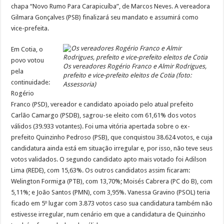
chapa “Novo Rumo Para Carapicuíba”, de Marcos Neves. A vereadora
Gilmara Gonçalves (PSB) finalizará seu mandato e assumirá como
vice-prefeita.
Em Cotia, o
povo votou
Os vereadores Rogério Franco e Almir Rodrigues,
pela
prefeito e vice-prefeito eleitos de Cotia (foto:
continuidade:
Assessoria)
Rogério
Franco (PSD), vereador e candidato apoiado pelo atual prefeito
Carlão Camargo (PSDB), sagrou-se eleito com 61,61% dos votos
válidos (39.933 votantes). Foi uma vitória apertada sobre o ex-
prefeito Quinzinho Pedroso (PSB), que conquistou 38.624 votos, e cuja
candidatura ainda está em situação irregular e, por isso, não teve seus
votos validados. O segundo candidato apto mais votado foi Adilson
Lima (REDE), com 15,63%. Os outros candidatos assim ficaram:
Welington Formiga (PTB), com 13,70%; Moisés Cabrera (PC do B), com
5,11%; e João Santos (PMN), com 3,95%. Vanessa Gravino (PSOL) teria
ficado em 5º lugar com 3.873 votos caso sua candidatura também não
estivesse irregular, num cenário em que a candidatura de Quinzinho