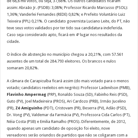
de 68,8 mil votos, ou seja, 37,68%. Os outros candidatos ficaram
assim: Abraão Jr. (PSDB): 3,08%; Professor Ricardo Marcusso (PSOL):
1,36%; Vanderlei Fernandes (REDE) 0,82%; e Prefeito Voluntário Luiz
Teixeira (PPL) 0,21%. O candidato governista Luciano Leite, do PT, não
teve seus votos validados por ter tido sua candidatura indeferida.
Caso seja considerado apto, ficará em 4º lugar nos resultados da
cidade.
O índice de abstenção no município chegou a 20,21%, com 57.561
ausentes de um total de 284.793 eleitores. Os brancos e nulos
somaram 20,82%.
A câmara de Carapicuíba ficará assim (do mais votado para o menos
votado; candidatos reeleitos em negrito): Professor Ladenilson (PMB),
Flavinho Ampermag
(PRP), Ronaldo Souza (SD), Fabinho Reis (PSD),
Guto (PV), Joel Madeireira (PROS), Ari Cardozo (PRB), Irmão Jucelino
(PR),
Zé Amiguinho
(PDT), Cristovam (PR), Beserra (PV), Adão (PSD),
Dr. Vong (PV), Valdemar da Farmácia (PV), Professora Cida Carlos (PT),
Néia Costa (PSB) e Emilia Ramalho (PROS). Diferentemente, de 2012,
quando apenas um candidato de oposição foi eleito, nove
vereadores serão oriundos de partidos que não se coligaram com a