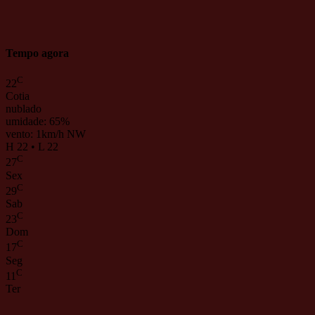
Tempo agora
C
22
Cotia
nublado
umidade: 65%
vento: 1km/h NW
H 22 • L 22
C
27
Sex
C
29
Sab
C
23
Dom
C
17
Seg
C
11
Ter