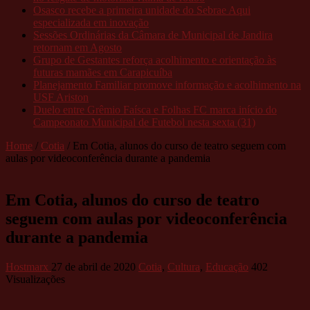
Osasco recebe a primeira unidade do Sebrae Aqui
especializada em inovação
Sessões Ordinárias da Câmara de Municipal de Jandira
retornam em Agosto
Grupo de Gestantes reforça acolhimento e orientação às
futuras mamães em Carapicuíba
Planejamento Familiar promove informação e acolhimento na
USF Ariston
Duelo entre Grêmio Faísca e Folhas FC marca início do
Campeonato Municipal de Futebol nesta sexta (31)
Home
/
Cotia
/
Em Cotia, alunos do curso de teatro seguem com
aulas por videoconferência durante a pandemia
Em Cotia, alunos do curso de teatro
seguem com aulas por videoconferência
durante a pandemia
Hostmarx
27 de abril de 2020
Cotia
,
Cultura
,
Educação
402
Visualizações