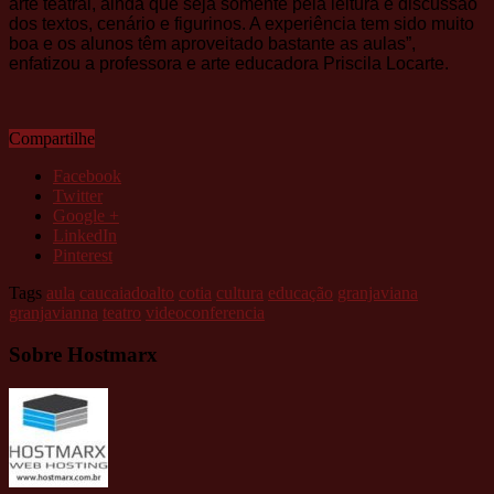
arte teatral, ainda que seja somente pela leitura e discussão
dos textos, cenário e figurinos. A experiência tem sido muito
boa e os alunos têm aproveitado bastante as aulas”,
enfatizou a professora e arte educadora Priscila Locarte.
Compartilhe
Facebook
Twitter
Google +
LinkedIn
Pinterest
Tags
aula
caucaiadoalto
cotia
cultura
educação
granjaviana
granjavianna
teatro
videoconferencia
Sobre Hostmarx