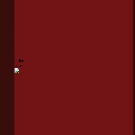
Faísca e
Folhas FC
marca
início do
Campeonato
Municipal
de Futebol
nesta sexta
(31)
2 dias
atrás
Projeto
VivaVôlei