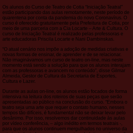
Os alunos do Curso de Teatro de Cotia “Iniciação Teatral”
estão participando das aulas remotamente, neste período de
quarentena por conta da pandemia do novo Coronavírus. O
curso é oferecido gratuitamente pela Prefeitura de Cotia, por
meio de uma parceria com a Cia Locarte – Arte & Cultura. O
curso de Iniciação Teatral é realizado pelas professoras e
arte educadoras Priscila Locarte e Nani Dambinskas.
“O atual cenário nos impõe a adoção de medidas criativas e
novas formas de ensinar, de aprender e de se relacionar.
Não imaginávamos um curso de teatro on-line, mas neste
momento está sendo a solução para que os alunos interajam
com as professoras e avancem no conteúdo”, disse Gilmar
Almeida, Gestor de Cultura da Secretaria de Esportes,
Cultura e Lazer.
Durante as aulas on-line, os alunos estão focados de forma
intensiva na leitura dos roteiros de suas peças que serão
apresentadas ao público na conclusão do curso. “Embora o
teatro seja uma arte que requer o contato humano, nesses
tempos tão difíceis, é fundamental não se deixar levar pelo
desânimo. Por isso, resolvemos dar continuidade às aulas
por vídeo conferência, – algo inédito em termos teatrais -,
para que os alunos continuem mergulhados no universo da