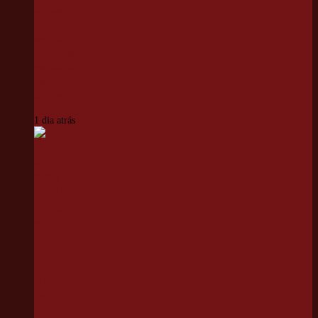
de Kart
inicia
segundo
turno com
corrida de
alto nível
técnico
1 dia atrás
Duelo
entre
Grêmio