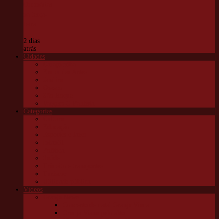
Ordinárias
na terça-
feira
2 dias
atrás
Cidades
Carapicuíba
Embu das Artes
Jandira
Osasco
São Roque
Vargem G Paulista
Categorias
Cultura
Educação
Esportes e lazer
Infantil
Política
Saúde
Trânsito e transportes
Turismo
Utilidade pública
Vídeos
Granja News
Concerto de natal Granja Viana
Granja Viana pelo alto