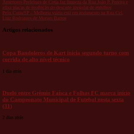
Anteriores
Prefeitura de Cotia faz limpeza da Rua João P. Pereira e
afixa placas de proibição do descarte irregular de entulhos
Próx
Cotia/SP – Melhoria viária está em andamento na Rua Cel.
Luiz Rodrigues de Moraes Barros
Artigos relacionados
Copa Bandoleros de Kart inicia segundo turno com
corrida de alto nível técnico
1 dia atrás
Duelo entre Grêmio Faísca e Folhas FC marca início
do Campeonato Municipal de Futebol nesta sexta
(31)
2 dias atrás