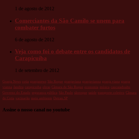
1 de agosto de 2012
Comerciantes da São Camilo se unem para
combater furtos
6 de agosto de 2012
Veja como foi o debate entre os candidatos de
Carapicuíba
1 de setembro de 2012
Granja News
cotia
granjanews
São Roque
granjaviana
granjavianna
granja viana
granja
vianna
Jandira
carapicuiba
obras
Câmara de São Roque
economia
música
caucaiadoalto
Governo do Estado
segurança pública
São Paulo
sãoroque
saúde
transporte coletivo
Câmara
de Cotia
vacinação
meio ambiente
Detran.SP
Assine o nosso canal no youtube