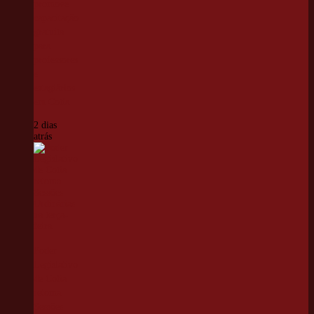
promove
capacitação
gratuita
para
professores
e
estagiários
em Cotia
2 dias
atrás
Poder
Legislativo
de Cotia
retoma
Sessões