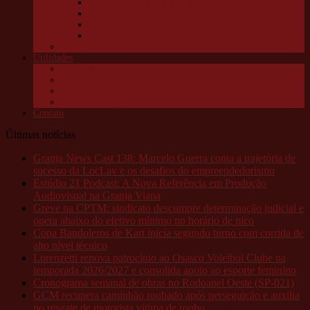
10 anos Jornal Granja News
Notícias
Entrevistas
Festas Granja News
Granja Channel
Utilidades
Links úteis
Telefones úteis
Aonde está o meu pet?
Câmeras da Raposo
Contato
Últimas notícias
Granja News Cast 138: Marcelo Guerra conta a trajetória de
sucesso da LocLav e os desafios do empreendedorismo
Estúdio 21 Podcast: A Nova Referência em Produção
Audiovisual na Granja Viana
Greve na CPTM: sindicato descumpre determinação judicial e
opera abaixo do efetivo mínimo no horário de pico
Copa Bandoleros de Kart inicia segundo turno com corrida de
alto nível técnico
Lorenzetti renova patrocínio ao Osasco Voleibol Clube na
temporada 2026/2027 e consolida apoio ao esporte feminino
Cronograma semanal de obras no Rodoanel Oeste (SP-021)
GCM recupera caminhão roubado após perseguição e auxilia
no resgate de motorista vítima de roubo