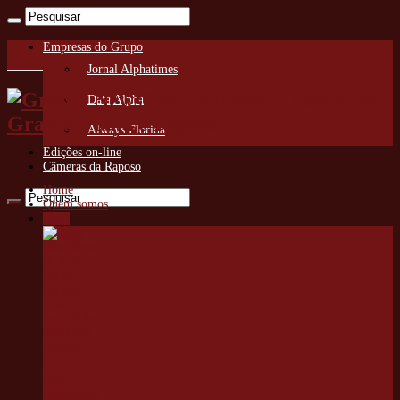
Empresas do Grupo
Jornal Alphatimes
Granja News O Jornal da
Data Alpha
Granja Viana e Região
Always Florida
Edições on-line
Câmeras da Raposo
Home
Quem somos
Cotia
Copa
Bandoleros