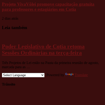
Projeto VivaVôlei promove capacitação gratuita
para professores e estagiários em Cotia
2 dias atrás
Leia também
Poder Legislativo de Cotia retoma
Sessões Ordinárias na terça-feira
Três Projetos de Lei estão na Pauta da primeira reunião de agosto,
marcada para as …
Powered by
Translate
Trânsito