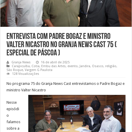
Entrevista com Padre Bogaz e ministro
Valter Nicastro no Granja News Cast 75 (
especial de Páscoa )
Granja News
16 de abril de 2025
Carapicuíba
,
Cotia
,
Embu das Artes
,
evento
,
Jandira
,
Osasco
,
religião
,
São Roque
,
Vargem G Paulista
128 Visualizações
No programa 75 do Granja News Cast entrevistamos o Padre Bogaz e
ministro Valter Nicastro
Nesse
episódi
o
falamos
sobre a