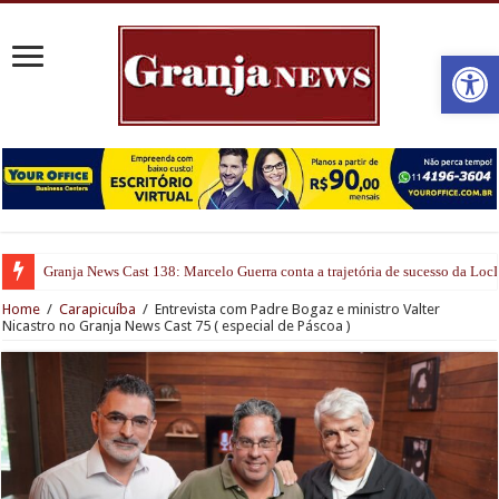
Open
Granja News Cast 138: Marcelo Guerra conta a trajetória de sucesso da Lo
Estúdio 21 Podcast: A Nova Referência em Produção Audiovisual na Granja
Home
/
Carapicuíba
/
Entrevista com Padre Bogaz e ministro Valter
Nicastro no Granja News Cast 75 ( especial de Páscoa )