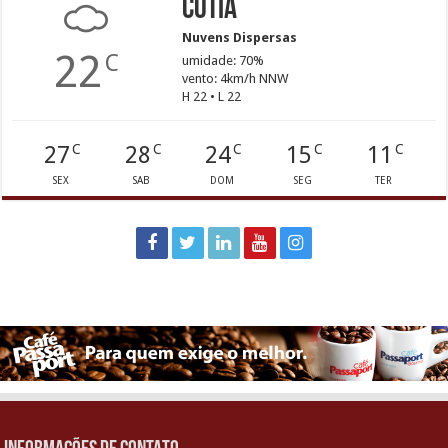
Cotia
Nuvens Dispersas
22
C
umidade: 70%
vento: 4km/h NNW
H 22 • L 22
27
28
24
15
11
C
C
C
C
C
SEX
SAB
DOM
SEG
TER