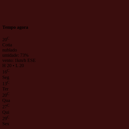
Tempo agora
C
20
Cotia
nublado
umidade: 73%
vento: 1km/h ESE
H 20 • L 20
C
16
Seg
C
13
Ter
C
20
Qua
C
27
Qui
C
29
Sex