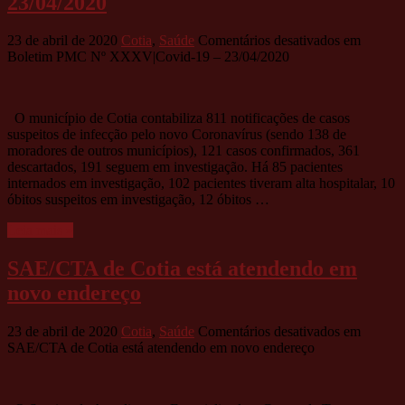
23/04/2020
23 de abril de 2020
Cotia
,
Saúde
Comentários desativados
em
Boletim PMC Nº XXXV|Covid-19 – 23/04/2020
O município de Cotia contabiliza 811 notificações de casos
suspeitos de infecção pelo novo Coronavírus (sendo 138 de
moradores de outros municípios), 121 casos confirmados, 361
descartados, 191 seguem em investigação. Há 85 pacientes
internados em investigação, 102 pacientes tiveram alta hospitalar, 10
óbitos suspeitos em investigação, 12 óbitos …
Leia mais »
SAE/CTA de Cotia está atendendo em
novo endereço
23 de abril de 2020
Cotia
,
Saúde
Comentários desativados
em
SAE/CTA de Cotia está atendendo em novo endereço