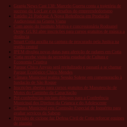
Granja News Cast 138: Marcelo Guerra conta a trajetória de
sucesso da LocLav e os desafios do empreendedorismo
Estúdio 21 Podcast: A Nova Referência em Produção
Audiovisual na Granja Viana
Com apoio do Instituto Motiva e concessionária Rodoanel
Oeste, GURI abre inscrições para cursos gratuitos de música a
distância
Smart Cotia auxilia na captura de procurado pela Justiça na
região central
IPEM divulga novas datas para aferição de radares em Cotia
Cotia recebe visita da secretária estadual de Cultura e
Economia Criativa
Parque Chico Anysio será revitalizado e passará a se chamar
Parque Ecológico Chico Mendes
Câmara Municipal realiza Sessão Solene em comemoração à
fundação de São Roque
Inscrições abertas para cursos gratuitos de Manutenção de
Motos do Caminho da Capacitação
Pré-conferências iniciam diálogos para a Conferência
Municipal dos Direitos da Criança e do Adolescente
Câmara Municipal cria Comissão Especial de Inquérito para
avaliar serviços da Sabesp
Previsão de ciclone faz Defesa Civil de Cotia reforçar equipes
de plantão