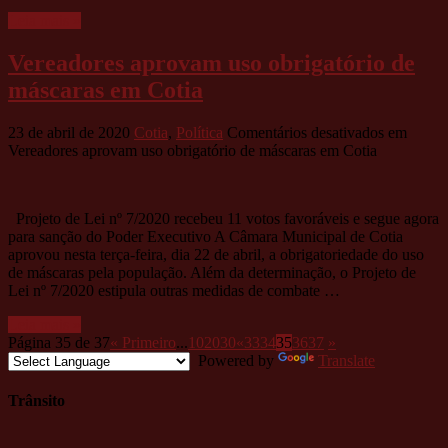
Leia mais »
Vereadores aprovam uso obrigatório de
máscaras em Cotia
23 de abril de 2020
Cotia
,
Política
Comentários desativados
em
Vereadores aprovam uso obrigatório de máscaras em Cotia
Projeto de Lei nº 7/2020 recebeu 11 votos favoráveis e segue agora
para sanção do Poder Executivo A Câmara Municipal de Cotia
aprovou nesta terça-feira, dia 22 de abril, a obrigatoriedade do uso
de máscaras pela população. Além da determinação, o Projeto de
Lei nº 7/2020 estipula outras medidas de combate …
Leia mais »
Página 35 de 37
« Primeiro
...
10
20
30
«
33
34
35
36
37
»
Powered by
Translate
Trânsito