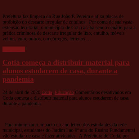
Prefeitura faz limpeza da Rua João P. Pereira e afixa placas de
proibição do descarte irregular de entulhos Por conta de sua vasta
extensão territorial, o município de Cotia acaba sendo cenário para a
prática criminosa de descarte irregular de lixo, entulho, móveis
velhos, entre outros, em córregos, terrenos …
Leia mais »
Cotia começa a distribuir material para
alunos estudarem de casa, durante a
pandemia
24 de abril de 2020
Cotia
,
Educação
Comentários desativados
em
Cotia começa a distribuir material para alunos estudarem de casa,
durante a pandemia
Para minimizar o impacto no ano letivo dos estudantes da rede
municipal, estudantes do Jardim I ao 9º ano do Ensino Fundamental
vão estudar de casa e fazer atividades A Prefeitura de Cotia, por