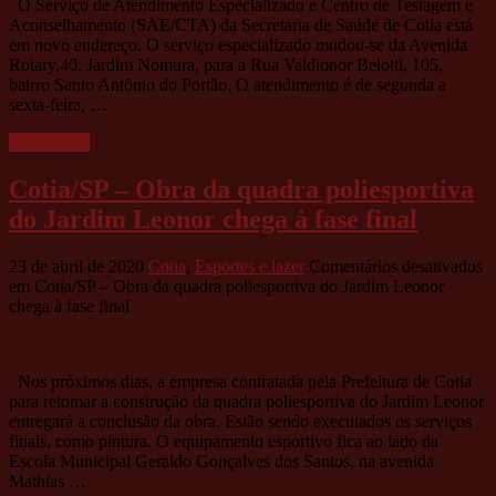
O Serviço de Atendimento Especializado e Centro de Testagem e
Aconselhamento (SAE/CTA) da Secretaria de Saúde de Cotia está
em novo endereço. O serviço especializado mudou-se da Avenida
Rotary,40, Jardim Nomura, para a Rua Valdionor Belotti, 105,
bairro Santo Antônio do Portão. O atendimento é de segunda a
sexta-feira, …
Leia mais »
Cotia/SP – Obra da quadra poliesportiva
do Jardim Leonor chega à fase final
23 de abril de 2020
Cotia
,
Esportes e lazer
Comentários desativados
em Cotia/SP – Obra da quadra poliesportiva do Jardim Leonor
chega à fase final
Nos próximos dias, a empresa contratada pela Prefeitura de Cotia
para retomar a construção da quadra poliesportiva do Jardim Leonor
entregará a conclusão da obra. Estão sendo executados os serviços
finais, como pintura. O equipamento esportivo fica ao lado da
Escola Municipal Geraldo Gonçalves dos Santos, na avenida
Mathias …