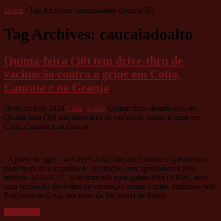
Home
/
Tag Archives: caucaiadoalto
(página 35)
Tag Archives:
caucaiadoalto
Quinta-feira (30) tem drive-thru de
vacinação contra a gripe em Cotia,
Caucaia e na Granja
28 de abril de 2020
Cotia
,
Saúde
Comentários desativados
em
Quinta-feira (30) tem drive-thru de vacinação contra a gripe em
Cotia, Caucaia e na Granja
A partir de agora, as UBS’s Assa, Atalaia, Caucaia e a Policlínica
participam da campanha de vacinação com agendamento pelo
telefone 4243-2017 Está marcada para quinta-feira (30/04), mais
uma edição do drive-thru de vacinação contra a gripe, realizado pela
Prefeitura de Cotia, por meio da Secretaria de Saúde. …
Leia mais »