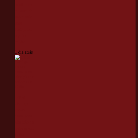
auxilia na
captura de
procurado
pela
Justiça na
região
central
1 dia atrás
IPEM
divulga
novas
datas para
aferição de
radares em
Cotia