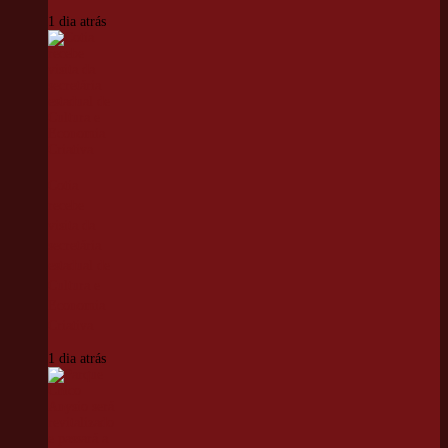
1 dia atrás
Cotia
recebe
visita da
secretária
estadual de
Cultura e
Economia
Criativa
1 dia atrás