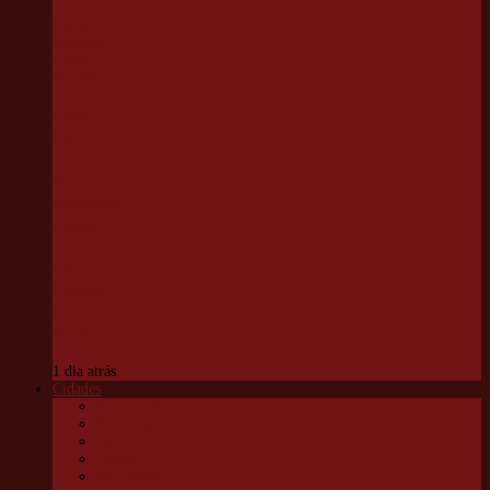
Parque
Chico
Anysio
será
revitalizado
e passará a
se chamar
Parque
Ecológico
Chico
Mendes
1 dia atrás
Cidades
Carapicuíba
Embu das Artes
Jandira
Osasco
São Roque