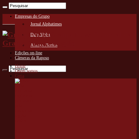
Empresas do Grupo
Jornal Alphatimes
Granja News O Jornal da
Data Alpha
Granja Viana e Região
Always Florida
Edições on-line
Câmeras da Raposo
Home
Quem somos
Cotia
Smart
Cotia