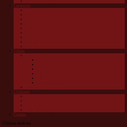
Vargem G Paulista
Categorias
Cultura
Educação
Esportes e lazer
Infantil
Política
Saúde
Trânsito e transportes
Turismo
Utilidade pública
Vídeos
Granja News
Concerto de natal Granja Viana
Granja Viana pelo alto
10 anos Jornal Granja News
Notícias
Entrevistas
Festas Granja News
Granja Channel
Utilidades
Links úteis
Telefones úteis
Aonde está o meu pet?
Câmeras da Raposo
Contato
Últimas notícias