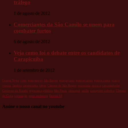
tráfego
1 de agosto de 2012
Comerciantes da São Camilo se unem para
combater furtos
6 de agosto de 2012
Veja como foi o debate entre os candidatos de
Carapicuíba
1 de setembro de 2012
Granja News
cotia
granjanews
São Roque
granjaviana
granjavianna
granja viana
granja
vianna
Jandira
carapicuiba
obras
Câmara de São Roque
economia
música
caucaiadoalto
Governo do Estado
segurança pública
São Paulo
sãoroque
saúde
transporte coletivo
Câmara
de Cotia
vacinação
meio ambiente
Detran.SP
Assine o nosso canal no youtube