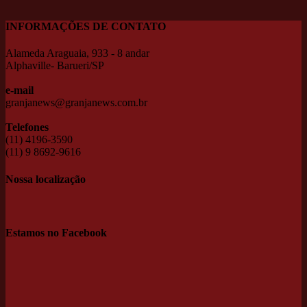
INFORMAÇÕES DE CONTATO
Alameda Araguaia, 933 - 8 andar
Alphaville- Barueri/SP
e-mail
granjanews@granjanews.com.br
Telefones
(11) 4196-3590
(11) 9 8692-9616
Nossa localização
Estamos no Facebook