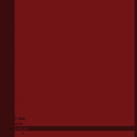
Parque
Chico
Anysio
será
revitalizado
e passará a
se chamar
Parque
Ecológico
Chico
Mendes
2 dias
atrás
Cidades
Carapicuíba