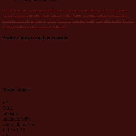
Granja News
cotia
granjanews
São Roque
granjaviana
granjavianna
granja viana
granja
vianna
Jandira
carapicuiba
obras
Câmara de São Roque
economia
música
caucaiadoalto
Governo do Estado
segurança pública
São Paulo
sãoroque
saúde
transporte coletivo
Câmara
de Cotia
vacinação
meio ambiente
Detran.SP
Assine o nosso canal no youtube
Tempo agora
C
17
Cotia
nublado
umidade: 94%
vento: 3km/h SE
H 17 • L 15
C