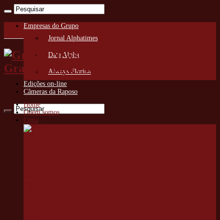
Empresas do Grupo
Jornal Alphatimes
Granja News O Jornal da
Data Alpha
Granja Viana e Região
Always Florida
Edições on-line
Câmeras da Raposo
Home
Quem somos
Cotia
Smart
Cotia