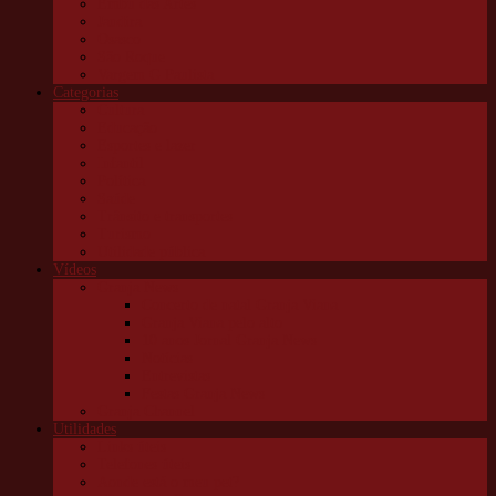
Embu das Artes
Jandira
Osasco
São Roque
Vargem G Paulista
Categorias
Cultura
Educação
Esportes e lazer
Infantil
Política
Saúde
Trânsito e transportes
Turismo
Utilidade pública
Vídeos
Granja News
Concerto de natal Granja Viana
Granja Viana pelo alto
10 anos Jornal Granja News
Notícias
Entrevistas
Festas Granja News
Granja Channel
Utilidades
Links úteis
Telefones úteis
Aonde está o meu pet?