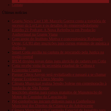
Câmeras da Raposo
Contato
Últimas notícias
Granja News Cast 138: Marcelo Guerra conta a trajetória de
sucesso da LocLav e os desafios do empreendedorismo
Estúdio 21 Podcast: A Nova Referência em Produção
Audiovisual na Granja Viana
Com apoio do Instituto Motiva e concessionária Rodoanel
Oeste, GURI abre inscrições para cursos gratuitos de música a
distância
Smart Cotia auxilia na captura de procurado pela Justiça na
região central
IPEM divulga novas datas para aferição de radares em Cotia
Cotia recebe visita da secretária estadual de Cultura e
Economia Criativa
Parque Chico Anysio será revitalizado e passará a se chamar
Parque Ecológico Chico Mendes
Câmara Municipal realiza Sessão Solene em comemoração à
fundação de São Roque
Inscrições abertas para cursos gratuitos de Manutenção de
Motos do Caminho da Capacitação
Pré-conferências iniciam diálogos para a Conferência
Municipal dos Direitos da Criança e do Adolescente
Câmara Municipal cria Comissão Especial de Inquérito para