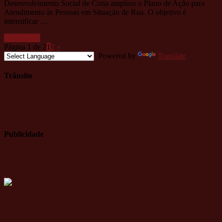
Desenvolvimento Social de Cotia ampliou o Plano de Ação para
Atendimento às Pessoas em Situação de Rua. O objetivo é
intensificar …
Leia mais »
Página 1 de 2
1
2
»
Powered by
Translate
Trânsito
Publicidade