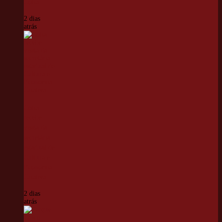
Cotia
2 dias
atrás
Cotia
recebe
visita da
secretária
estadual de
Cultura e
Economia
Criativa
2 dias
atrás