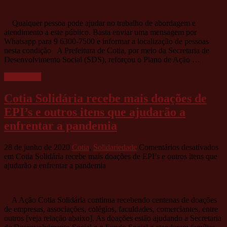
Qualquer pessoa pode ajudar no trabalho de abordagem e
atendimento a este público. Basta enviar uma mensagem por
Whatsapp para 9 6300-7500 e informar a localização de pessoas
nesta condição A Prefeitura de Cotia, por meio da Secretaria de
Desenvolvimento Social (SDS), reforçou o Plano de Ação …
Leia mais »
Cotia Solidária recebe mais doações de
EPI’s e outros itens que ajudarão a
enfrentar a pandemia
28 de junho de 2020
Cotia
,
Solidariedade
Comentários desativados
em Cotia Solidária recebe mais doações de EPI’s e outros itens que
ajudarão a enfrentar a pandemia
A Ação Cotia Solidária continua recebendo centenas de doações
de empresas, associações, colégios, faculdades, comerciantes, entre
outros [veja relação abaixo]. As doações estão ajudando a Secretaria