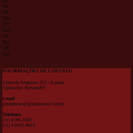
14
Ter
C
19
Qua
C
27
Qui
C
29
Sex
C
30
Sab
INFORMAÇÕES DE CONTATO
Alameda Araguaia, 933 - 8 andar
Alphaville- Barueri/SP
e-mail
granjanews@granjanews.com.br
Telefones
(11) 4196-3590
(11) 9 8692-9616