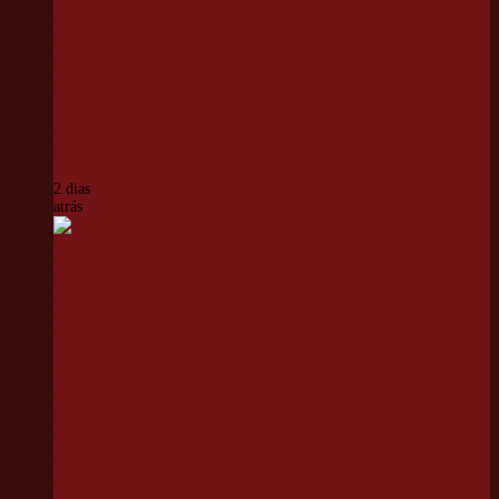
auxilia na
captura de
procurado
pela
Justiça na
região
central
2 dias
atrás
IPEM
divulga
novas
datas para
aferição de
radares em