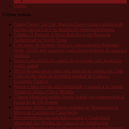
Câmeras da Raposo
Contato
Últimas notícias
Granja News Cast 138: Marcelo Guerra conta a trajetória de
sucesso da LocLav e os desafios do empreendedorismo
Estúdio 21 Podcast: A Nova Referência em Produção
Audiovisual na Granja Viana
Com apoio do Instituto Motiva e concessionária Rodoanel
Oeste, GURI abre inscrições para cursos gratuitos de música a
distância
Smart Cotia auxilia na captura de procurado pela Justiça na
região central
IPEM divulga novas datas para aferição de radares em Cotia
Cotia recebe visita da secretária estadual de Cultura e
Economia Criativa
Parque Chico Anysio será revitalizado e passará a se chamar
Parque Ecológico Chico Mendes
Câmara Municipal realiza Sessão Solene em comemoração à
fundação de São Roque
Inscrições abertas para cursos gratuitos de Manutenção de
Motos do Caminho da Capacitação
Pré-conferências iniciam diálogos para a Conferência
Municipal dos Direitos da Criança e do Adolescente
Câmara Municipal cria Comissão Especial de Inquérito para