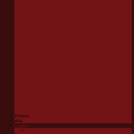
Parque
Chico
Anysio
será
revitalizado
e passará a
se chamar
Parque
Ecológico
Chico
Mendes
19 horas
atrás
Cidades
Carapicuíba