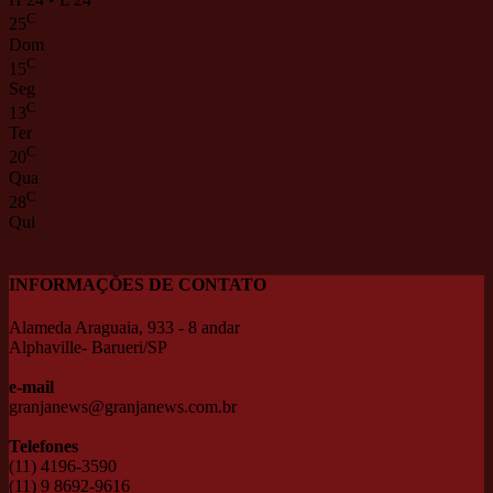
C
25
Dom
C
15
Seg
C
13
Ter
C
20
Qua
C
28
Qui
INFORMAÇÕES DE CONTATO
Alameda Araguaia, 933 - 8 andar
Alphaville- Barueri/SP
e-mail
granjanews@granjanews.com.br
Telefones
(11) 4196-3590
(11) 9 8692-9616