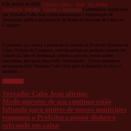
9 de janeiro de 2023
Utilidade pública
,
obras
,
São Roque
,
Tecnologia
,
trabalho
,
Trânsito e transportes
Comentários desativados
em Vereador Cabo Jean cobra manutenção e implantação de
iluminação pública na passarela da Rodovia Quintino de Lima em
Canguera
O pedestre que utiliza a passarela localizada na Rodovia Quintino de
Lima, Distrito de Canguera, enfrenta perigo no período noturno em
virtude da falta de iluminação pública, pois ela possui quatro
luminárias, das quais duas estão funcionando. Vários moradores
procuraram pelo Vereador Cabo Jean para reclamarem do risco e
também …
Leia mais »
Vereador Cabo Jean afirma:
Medicamentos de uso contínuo estão
faltando para muitos de nossos munícipes
enquanto a Prefeitura possui dinheiro
sobrando em caixa