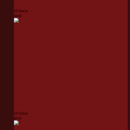
Cotia
19 horas
atrás
Cotia
recebe
visita da
secretária
estadual de
Cultura e
Economia
Criativa
19 horas
atrás