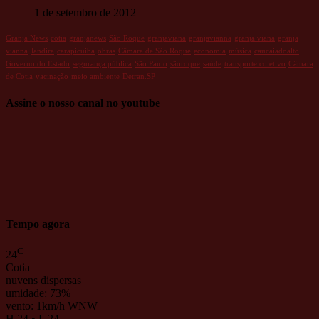
1 de setembro de 2012
Granja News
cotia
granjanews
São Roque
granjaviana
granjavianna
granja viana
granja
vianna
Jandira
carapicuiba
obras
Câmara de São Roque
economia
música
caucaiadoalto
Governo do Estado
segurança pública
São Paulo
sãoroque
saúde
transporte coletivo
Câmara
de Cotia
vacinação
meio ambiente
Detran.SP
Assine o nosso canal no youtube
Tempo agora
C
24
Cotia
nuvens dispersas
umidade: 73%
vento: 1km/h WNW
H 24 • L 24