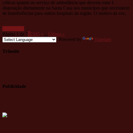
críticas quanto ao serviço de ambulância que deveria estar à
disposição diretamente na Santa Casa aos munícipes que necessitem
de transferências para outros hospitais da região. O motivo da vez,
…
Leia mais »
Página 1 de 7
1
2
3
4
5
»
...
Último »
Powered by
Translate
Trânsito
Publicidade