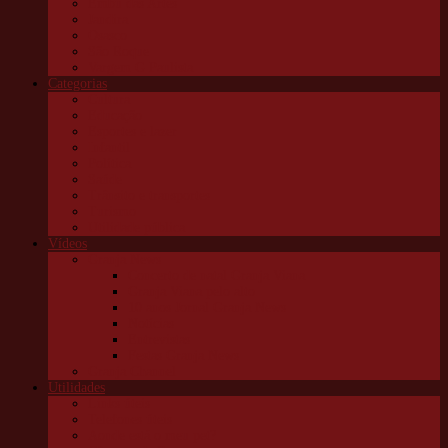
Embu das Artes
Jandira
Osasco
São Roque
Vargem G Paulista
Categorias
Cultura
Educação
Esportes e lazer
Infantil
Política
Saúde
Trânsito e transportes
Turismo
Utilidade pública
Vídeos
Granja News
Concerto de natal Granja Viana
Granja Viana pelo alto
10 anos Jornal Granja News
Notícias
Entrevistas
Festas Granja News
Granja Channel
Utilidades
Links úteis
Telefones úteis
Aonde está o meu pet?