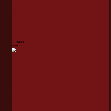
auxilia na
captura de
procurado
pela
Justiça na
região
central
19 horas
atrás
IPEM
divulga
novas
datas para
aferição de
radares em