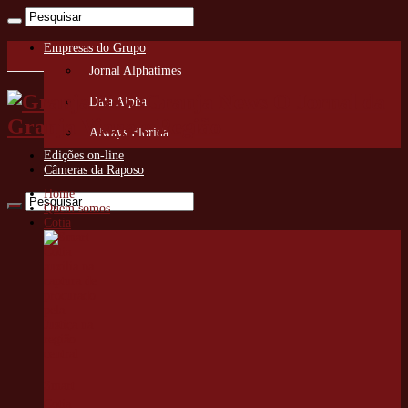
Empresas do Grupo
Jornal Alphatimes
Granja News O Jornal da
Data Alpha
Granja Viana e Região
Always Florida
Edições on-line
Câmeras da Raposo
Home
Quem somos
Cotia
Smart
Cotia