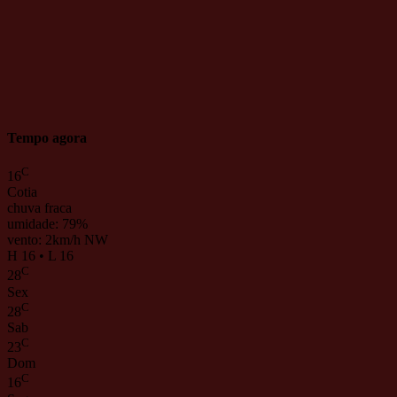
Tempo agora
C
16
Cotia
chuva fraca
umidade: 79%
vento: 2km/h NW
H 16 • L 16
C
28
Sex
C
28
Sab
C
23
Dom
C
16