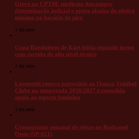
Greve na CPTM: sindicato descumpre
determinação judicial e opera abaixo do efetivo
mínimo no horário de pico
1 dia atrás
Copa Bandoleros de Kart inicia segundo turno
com corrida de alto nível técnico
1 dia atrás
Lorenzetti renova patrocínio ao Osasco Voleibol
Clube na temporada 2026/2027 e consolida
apoio ao esporte feminino
1 dia atrás
Cronograma semanal de obras no Rodoanel
Oeste (SP-021)