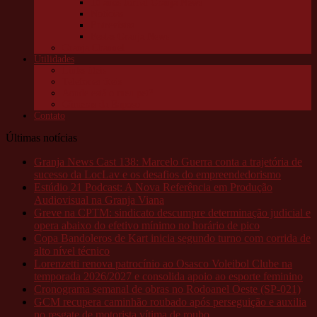
10 anos Jornal Granja News
Notícias
Entrevistas
Festas Granja News
Granja Channel
Utilidades
Links úteis
Telefones úteis
Aonde está o meu pet?
Câmeras da Raposo
Contato
Últimas notícias
Granja News Cast 138: Marcelo Guerra conta a trajetória de
sucesso da LocLav e os desafios do empreendedorismo
Estúdio 21 Podcast: A Nova Referência em Produção
Audiovisual na Granja Viana
Greve na CPTM: sindicato descumpre determinação judicial e
opera abaixo do efetivo mínimo no horário de pico
Copa Bandoleros de Kart inicia segundo turno com corrida de
alto nível técnico
Lorenzetti renova patrocínio ao Osasco Voleibol Clube na
temporada 2026/2027 e consolida apoio ao esporte feminino
Cronograma semanal de obras no Rodoanel Oeste (SP-021)
GCM recupera caminhão roubado após perseguição e auxilia
no resgate de motorista vítima de roubo