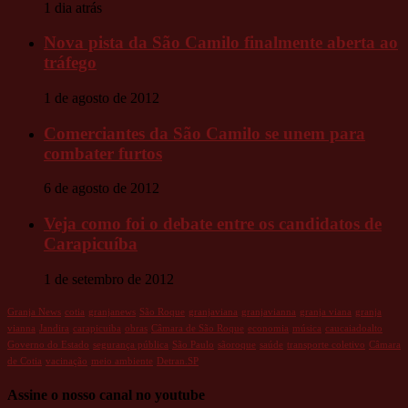
1 dia atrás
Nova pista da São Camilo finalmente aberta ao
tráfego
1 de agosto de 2012
Comerciantes da São Camilo se unem para
combater furtos
6 de agosto de 2012
Veja como foi o debate entre os candidatos de
Carapicuíba
1 de setembro de 2012
Granja News
cotia
granjanews
São Roque
granjaviana
granjavianna
granja viana
granja
vianna
Jandira
carapicuiba
obras
Câmara de São Roque
economia
música
caucaiadoalto
Governo do Estado
segurança pública
São Paulo
sãoroque
saúde
transporte coletivo
Câmara
de Cotia
vacinação
meio ambiente
Detran.SP
Assine o nosso canal no youtube