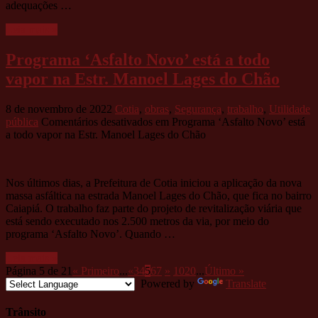
adequações …
Leia mais »
Programa ‘Asfalto Novo’ está a todo
vapor na Estr. Manoel Lages do Chão
8 de novembro de 2022
Cotia
,
obras
,
Segurança
,
trabalho
,
Utilidade
pública
Comentários desativados
em Programa ‘Asfalto Novo’ está
a todo vapor na Estr. Manoel Lages do Chão
Nos últimos dias, a Prefeitura de Cotia iniciou a aplicação da nova
massa asfáltica na estrada Manoel Lages do Chão, que fica no bairro
Caiapiá. O trabalho faz parte do projeto de revitalização viária que
está sendo executado nos 2.500 metros da via, por meio do
programa ‘Asfalto Novo’. Quando …
Leia mais »
Página 5 de 21
« Primeiro
...
«
3
4
5
6
7
»
10
20
...
Último »
Powered by
Translate
Trânsito