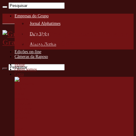
Empresas do Grupo
Jornal Alphatimes
Granja News O Jornal da
Data Alpha
Granja Viana e Região
Always Florida
Edições on-line
Câmeras da Raposo
Home
Quem somos
Cotia
Copa
Bandoleros