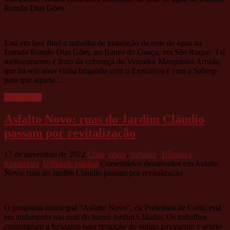
Romão Dias Góes
Está em fase final o trabalho de instalação da rede de água na
Estrada Romão Dias Góes, no Bairro do Guaçu, em São Roque. Tal
melhoramento é fruto da cobrança do Vereador Marquinho Arruda,
que há seis anos vinha brigando com o Executivo e com a Sabesp
para que aquela …
Leia mais »
Asfalto Novo: ruas do Jardim Cláudio
passam por revitalização
17 de novembro de 2022
Cotia
,
obras
,
trabalho
,
Trânsito e
transportes
,
Utilidade pública
Comentários desativados
em Asfalto
Novo: ruas do Jardim Cláudio passam por revitalização
O programa municipal “Asfalto Novo”, da Prefeitura de Cotia, está
em andamento nas ruas do bairro Jardim Cláudio. Os trabalhos
contemplam a fresagem para remoção do antigo pavimento e acerto