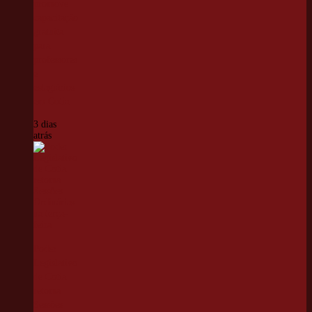
promove
capacitação
gratuita
para
professores
e
estagiários
em Cotia
3 dias
atrás
Poder
Legislativo
de Cotia
retoma
Sessões