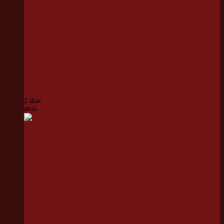
Faísca e
Folhas FC
marca
início do
Campeonato
Municipal
de Futebol
nesta sexta
(31)
2 dias
atrás
Projeto
VivaVôlei