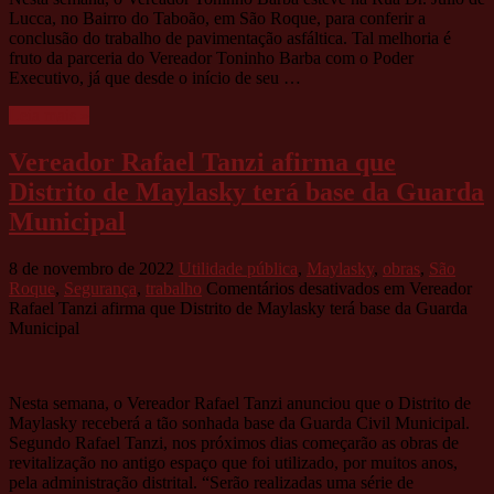
Lucca, no Bairro do Taboão, em São Roque, para conferir a
conclusão do trabalho de pavimentação asfáltica. Tal melhoria é
fruto da parceria do Vereador Toninho Barba com o Poder
Executivo, já que desde o início de seu …
Leia mais »
Vereador Rafael Tanzi afirma que
Distrito de Maylasky terá base da Guarda
Municipal
8 de novembro de 2022
Utilidade pública
,
Maylasky
,
obras
,
São
Roque
,
Segurança
,
trabalho
Comentários desativados
em Vereador
Rafael Tanzi afirma que Distrito de Maylasky terá base da Guarda
Municipal
Nesta semana, o Vereador Rafael Tanzi anunciou que o Distrito de
Maylasky receberá a tão sonhada base da Guarda Civil Municipal.
Segundo Rafael Tanzi, nos próximos dias começarão as obras de
revitalização no antigo espaço que foi utilizado, por muitos anos,
pela administração distrital. “Serão realizadas uma série de