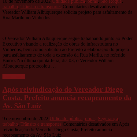
10 de novembro de 2022
Utilidade pública
,
obras
,
São Roque
,
trabalho
,
Trânsito e transportes
Comentários desativados
em
Vereador William Albuquerque solicita projeto para asfaltamento da
Rua Marilu no Vinhedos
O Vereador William Albuquerque segue trabalhando junto ao Poder
Executivo visando a realização de obras de infraestrutura no
Vinhedos, bem como solicitou ao Prefeito a elaboração do projeto
para asfaltamento de toda a extensão da Rua Marilu, no referido
Bairro. Na última quinta-feira, dia 03, o Vereador William
Albuquerque protocolou …
Leia mais »
Após reivindicação do Vereador Diego
Costa, Prefeito anuncia recapeamento da
Av. São Luiz
9 de novembro de 2022
Utilidade pública
,
obras
,
Segurança
,
trabalho
,
Trânsito e transportes
Comentários desativados
em Após
reivindicação do Vereador Diego Costa, Prefeito anuncia
recapeamento da Av. São Luiz