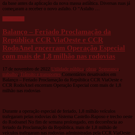
da base antes da aplicação da nova massa asfáltica. Diversas ruas já
começaram a receber o novo asfalto. O “Asfalto …
Leia mais »
Balanço – Feriado Proclamação da
República CCR ViaOeste e CCR
RodoAnel encerram Operação Especial
com mais de 1,8 milhão nas rodovias
17 de novembro de 2022
Utilidade pública
,
obras
,
Segurança
,
trabalho
,
Trânsito e transportes
Comentários desativados
em
Balanço – Feriado Proclamação da República CCR ViaOeste e
CCR RodoAnel encerram Operação Especial com mais de 1,8
milhão nas rodovias
Durante a operação especial de feriado, 1,8 milhão veículos
trafegaram pelas rodovias do Sistema Castello-Raposo e trecho oeste
do Rodoanel No fim de semana prolongado, em decorrência ao
feriado da Proclamação da República, mais de 1,8 milhão de
veículos trafegaram nas rodovias administradas pela CCR ViaOeste