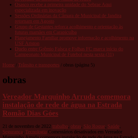
Osasco recebe a primeira unidade do Sebrae Aqui
especializada em inovação
Sessões Ordinárias da Câmara de Municipal de Jandira
retornam em Agosto
Grupo de Gestantes reforça acolhimento e orientação às
futuras mamães em Carapicuíba
Planejamento Familiar promove informação e acolhimento na
USF Ariston
Duelo entre Grêmio Faísca e Folhas FC marca início do
Campeonato Municipal de Futebol nesta sexta (31)
Home
/
Trânsito e transportes
/
obras
(página 5)
obras
Vereador Marquinho Arruda comemora
instalação de rede de água na Estrada
Romão Dias Góes
21 de novembro de 2022
trabalho
,
obras
,
São Roque
,
Saúde
,
Segurança
,
Tecnologia
Comentários desativados
em Vereador
Marquinho Arruda comemora instalação de rede de água na Estrada