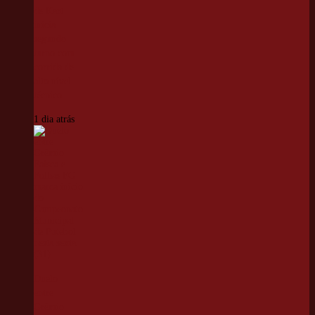
de Kart
inicia
segundo
turno com
corrida de
alto nível
técnico
1 dia atrás
Duelo
entre
Grêmio