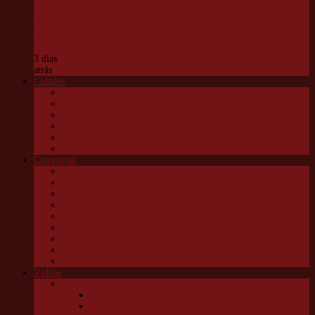
Ordinárias
na terça-
feira
3 dias
atrás
Cidades
Carapicuíba
Embu das Artes
Jandira
Osasco
São Roque
Vargem G Paulista
Categorias
Cultura
Educação
Esportes e lazer
Infantil
Política
Saúde
Trânsito e transportes
Turismo
Utilidade pública
Vídeos
Granja News
Concerto de natal Granja Viana
Granja Viana pelo alto