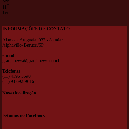
Seg
C
11
Ter
INFORMAÇÕES DE CONTATO
Alameda Araguaia, 933 - 8 andar
Alphaville- Barueri/SP
e-mail
granjanews@granjanews.com.br
Telefones
(11) 4196-3590
(11) 9 8692-9616
Nossa localização
Estamos no Facebook