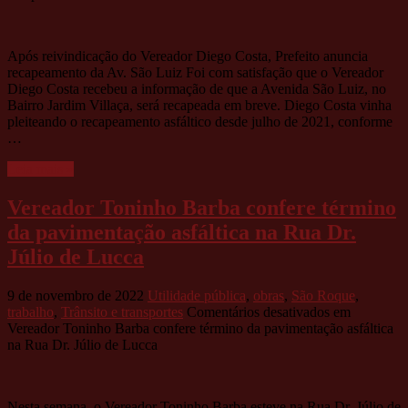
Após reivindicação do Vereador Diego Costa, Prefeito anuncia
recapeamento da Av. São Luiz Foi com satisfação que o Vereador
Diego Costa recebeu a informação de que a Avenida São Luiz, no
Bairro Jardim Villaça, será recapeada em breve. Diego Costa vinha
pleiteando o recapeamento asfáltico desde julho de 2021, conforme
…
Leia mais »
Vereador Toninho Barba confere término
da pavimentação asfáltica na Rua Dr.
Júlio de Lucca
9 de novembro de 2022
Utilidade pública
,
obras
,
São Roque
,
trabalho
,
Trânsito e transportes
Comentários desativados
em
Vereador Toninho Barba confere término da pavimentação asfáltica
na Rua Dr. Júlio de Lucca
Nesta semana, o Vereador Toninho Barba esteve na Rua Dr. Júlio de